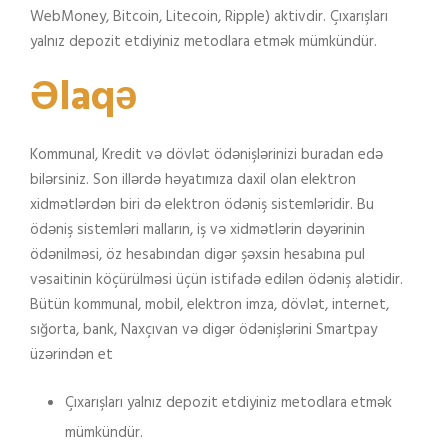
WebMoney, Bitcoin, Litecoin, Ripple) aktivdir. Çıxarışları
yalnız depozit etdiyiniz metodlara etmək mümkündür.
Əlaqə
Kommunal, Kredit və dövlət ödənişlərinizi buradan edə
bilərsiniz. Son illərdə həyatımıza daxil olan elektron
xidmətlərdən biri də elektron ödəniş sistemləridir. Bu
ödəniş sistemləri malların, iş və xidmətlərin dəyərinin
ödənilməsi, öz hesabından digər şəxsin hesabına pul
vəsaitinin köçürülməsi üçün istifadə edilən ödəniş alətidir.
Bütün kommunal, mobil, elektron imza, dövlət, internet,
sığorta, bank, Naxçıvan və digər ödənişlərini Smartpay
üzərindən et
Çıxarışları yalnız depozit etdiyiniz metodlara etmək
mümkündür.