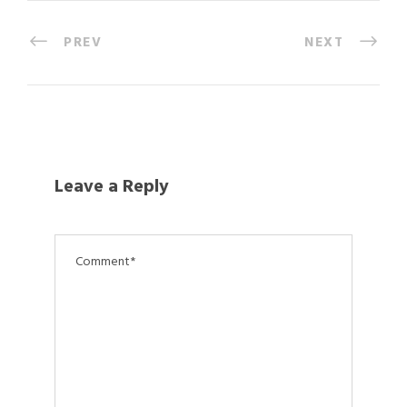
PREV
NEXT
Leave a Reply