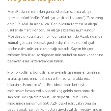
MostBetlə ilin istənilən günü, istənilən saatda əlaqə
qurmaq mümkündür. “Canlı çat vasitəsi ilə əlaqə”, “Bizə zəng
edin”, “e-Mail ilə əlaqə” və “Geri bildirim forması ilə əlaqə”
üsulları ilə mərc kontoru ilə əlaqə saxlamaq mümkündür.
MostBet şirkəti illərdir həm dünyada həm də Azərbaycanda
xidmət göstərir. Xidmət göstərdiyi illər ərzində kifayət
qədər daimi müştəri qazanmağı bacarıb. Saytın bir çox
müsbət özəllikləri sözügedən müştəriləri bu mərc kontoruna
bağlayan əsas kriteriyalardan biridir.
Promo kodlarla, bonuslarla, aksiyalarla qazanma ehtimalınızı
artıra, qazanclarınızı daha da artırmaq şansı əldə edə
bilərsiniz. Həmçinin MostBet idman mərcləri saytı,
möhtəşəm hesab edilə biləcək xoş gəldin bonusuna da
sahibdir. Xoş gəldin bonusu ilk depozit üçün 100%
miqdarında maksimum 550 AZN təşkil edir. Lakin onu da
qeyd etmək lazımdır ki, müştəri qeydiyyatdan keçdiyi andan