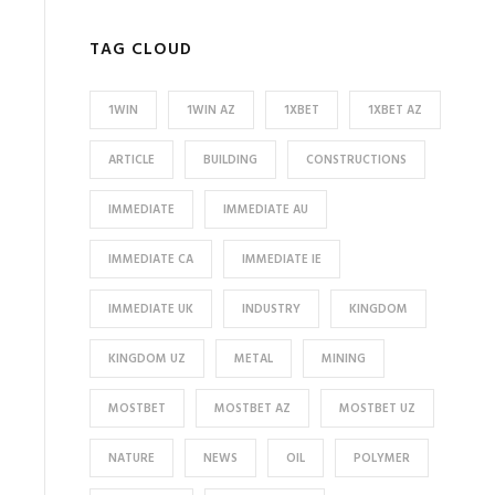
TAG CLOUD
1WIN
1WIN AZ
1XBET
1XBET AZ
ARTICLE
BUILDING
CONSTRUCTIONS
IMMEDIATE
IMMEDIATE AU
IMMEDIATE CA
IMMEDIATE IE
IMMEDIATE UK
INDUSTRY
KINGDOM
KINGDOM UZ
METAL
MINING
MOSTBET
MOSTBET AZ
MOSTBET UZ
NATURE
NEWS
OIL
POLYMER