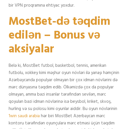
bir VPN proqramına ehtiyac yoxdur.
MostBet-də təqdim
edilən – Bonus və
aksiyalar
Belə ki, MostBet futbol, basketbol, tennis, amerikan
futbolu, xokkey kimi məşhur oyun növləri ilə yanaşı həmçinin
Azərbaycanda populyar olmayan bir çox idman növlərini də
mərc dünyasına təqdim edib. Ölkəmizdə çox da populyar
olmayan, amma bəzi insanlar tərəfindən sevilən, mərc
qoyulan bəzi idman növlərinə isə beysbol, kriket, skvoş,
hurling və su polosu kimi oyunlar aiddir. Bu oyun növlərinin
1win saudi arabia
hər biri MostBet Azerbaycan mərc
kontoru tərəfindən oyunçulara mərc etməsi üçün təqdim