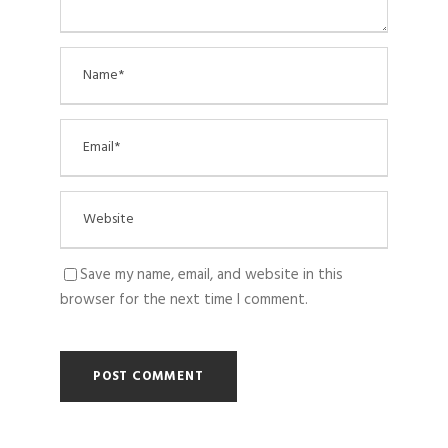
Save my name, email, and website in this
browser for the next time I comment.