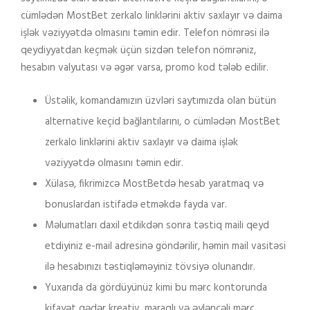
cümlədən MostBet zerkalo linklərini aktiv saxlayır və daima
işlək vəziyyətdə olmasını təmin edir. Telefon nömrəsi ilə
qeydiyyatdan keçmək üçün sizdən telefon nömrəniz,
hesabın valyutası və əgər varsa, promo kod tələb edilir.
Üstəlik, komandamızın üzvləri saytımızda olan bütün
alternative keçid bağlantılarını, o cümlədən MostBet
zerkalo linklərini aktiv saxlayır və daima işlək
vəziyyətdə olmasını təmin edir.
Xülasə, fikrimizcə MostBetdə hesab yaratmaq və
bonuslardan istifadə etməkdə fayda var.
Məlumatları daxil etdikdən sonra təstiq maili qeyd
etdiyiniz e-mail adresinə göndərilir, həmin mail vasitəsi
ilə hesabınızı təstiqləməyiniz tövsiyə olunandır.
Yuxarıda da gördüyünüz kimi bu mərc kontorunda
kifayət qədər kreativ, maraqlı və əyləncəli mərc