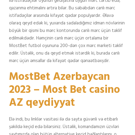
ilə istifadəçilər oyunun gedişatına uyğun mərc tərtib edə,
qazanma ehtimalını artıra bilər. Bu səbəbdən canlı mərc
istifadəçilər arasında kifayət qədər populyardır. Əlavə
olaraq qeyd edək ki, yuxarıda sadaladığımız idman növlərinin
böyük bir qismi bu mərc kontorunda canlı mərc üçün təklif
edilməkdədir. Həmçinin canlı mərc üçün ortalama bir
MostBet futbol oyununa 200-dən çox mərc marketi təklif
edilir. Üstəlik, onu da qeyd etmək istərdik ki, burada canlı
mərc üçün əmsallar da kifayət qədər qənaətbəxşdir.
MostBet Azerbaycan
2023 – Most Bet casino
AZ qeydiyyat
Elə indi, bu linklər vasitəsi ilə də sayta güvənli və etibarlı
şəkildə keçid edə bilərsiniz. Üstəlik, komandamızın üzvləri
saytımızda olan bütün alternative keçid bağlantılarını, o