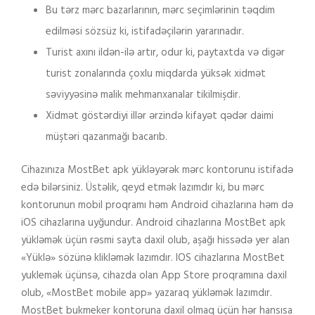
Bu tərz mərc bazarlarının, mərc seçimlərinin təqdim
edilməsi sözsüz ki, istifadəçilərin yararınadır.
Turist axını ildən-ilə artır, odur ki, paytaxtda və digər
turist zonalarında çoxlu miqdarda yüksək xidmət
səviyyəsinə malik mehmanxanalar tikilmişdir.
Xidmət göstərdiyi illər ərzində kifayət qədər daimi
müştəri qazanmağı bacarıb.
Cihazınıza MostBet apk yükləyərək mərc kontorunu istifadə
edə bilərsiniz. Üstəlik, qeyd etmək lazımdır ki, bu mərc
kontorunun mobil proqramı həm Android cihazlarına həm də
iOS cihazlarına uyğundur. Android cihazlarına MostBet apk
yükləmək üçün rəsmi sayta daxil olub, aşağı hissədə yer alan
«Yüklə» sözünə klikləmək lazımdır. IOS cihazlarına MostBet
yuklemək üçünsə, cihazda olan App Store proqramına daxil
olub, «MostBet mobile app» yazaraq yükləmək lazımdır.
MostBet bukmeker kontoruna daxil olmaq üçün hər hansısa