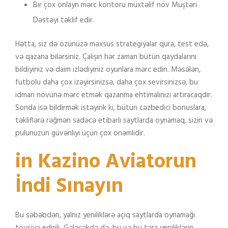
Bir çox onlayn mərc kontoru müxtəlif növ Müştəri
Dəstəyi təklif edir.
Hətta, siz də özünüzə məxsus strategiyalar qura, test edə,
və qazana bilərsiniz. Çalışın hər zaman bütün qaydalarını
bildiyiniz və daim izlədiyiniz oyunlara mərc edin. Məsələn,
futbolu daha çox izəyirsinizsə, daha çox sevirsinizsə, bu
idman növünə mərc etmək qazanma ehtimalınızı artıracaqdır.
Sonda isə bildirmək istəyirik ki, bütün cəzbedici bonuslara,
təkliflərə rəğmən sadəcə etibarlı saytlarda oynamaq, sizin və
pulunuzun güvənliyi üçün çox önəmlidir.
in Kazino Aviatorun
İndi Sınayın
Bu səbəbdən, yalnız yeniliklərə açıq saytlarda oynamağı