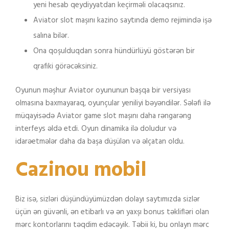
yeni hesab qeydiyyatdan keçirməli olacaqsınız.
Aviator slot maşını kazino saytında demo rejimində işə
salına bilər.
Ona qoşulduqdan sonra hündürlüyü göstərən bir
qrafiki görəcəksiniz.
Oyunun məşhur Aviator oyununun başqa bir versiyası
olmasına baxmayaraq, oyunçular yeniliyi bəyəndilər. Sələfi ilə
müqayisədə Aviator game slot maşını daha rəngarəng
interfeys əldə etdi. Oyun dinamika ilə doludur və
idarəetmələr daha da başa düşülən və əlçatan oldu.
Cazinou mobil
Biz isə, sizləri düşündüyümüzdən dolayı saytımızda sizlər
üçün ən güvənli, ən etibarlı və ən yaxşı bonus təklifləri olan
mərc kontorlarını təqdim edəcəyik. Təbii ki, bu onlayn mərc