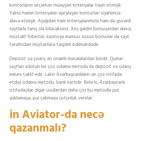
kontorlarını seçərkən müəyyən kriteriyalar təyin etmişik.
Yalnız həmin kriteriyaları qarşılayan kontorları siyahımıza
əlavə etmişik. Aşağıdan həm kriteriyalarımızla həm də güvənli
saytlarla tanış ola biləcəksiniz. Xoş gəldin bonusundan əlavə,
müxtəlif fribetlər, kazinoya məxsus xüsusi bonuslar da sayt
tərəfindən müştərilərə təqdim edilməkdədir.
Depozit və çıxarış ən önəmli məsələlərdən biridir. Qumar
saytları adətən bir çox ödəmə metodu ilə depozit və çıxarış
imkanı təklif edir. Lakin Azərbaycanlıların ən çox istifadə
etdiyi ödəmə metodu, bank kartıdır. Belə ki, Azərbaycanlı
istifadəçilər digər üsullardan daha çox bu metodla pul
yükləməyə, pul çəkməyə üstünlük verirlər.
in Aviator-da necə
qazanmalı?