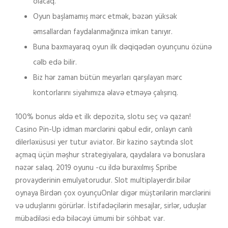
olacaq.
Oyun başlamamış mərc etmək, bəzən yüksək
əmsallardan faydalanmağınıza imkan tanıyır.
Buna baxmayaraq oyun ilk dəqiqədən oyunçunu özünə
cəlb edə bilir.
Biz hər zaman bütün meyarları qarşılayan mərc
kontorlarını siyahımıza əlavə etməyə çalışırıq.
100% bonus əldə et ilk depozitə, slotu seç və qazan!
Casino Pin-Up idman mərclərini qəbul edir, onlayn canlı
dilerləxüsusi yer tutur aviator. Bir kazino saytında slot
açmaq üçün məşhur strategiyalara, qaydalara və bonuslara
nəzər salaq. 2019 oyunu -cu ildə buraxılmış Spribe
provayderinin emulyatorudur. Slot multiplayerdir.bilər
oynaya Birdən çox oyunçuOnlar digər müştərilərin mərclərini
və uduşlarını görürlər. İstifadəçilərin mesajlar, sirlər, uduşlar
mübadiləsi edə biləcəyi ümumi bir söhbət var.