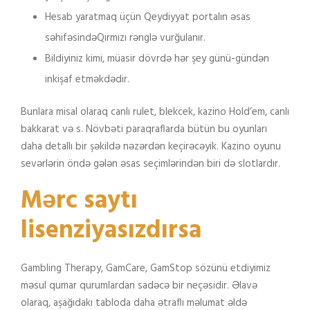
Hesab yaratmaq üçün Qeydiyyat portalın əsas
səhifəsindəQırmızı rənglə vurğulanır.
Bildiyiniz kimi, müasir dövrdə hər şey günü-gündən
inkişaf etməkdədir.
Bunlara misal olaraq canlı rulet, blekcek, kazino Hold’em, canlı
bakkarat və s. Növbəti paraqraflarda bütün bu oyunları
daha detallı bir şəkildə nəzərdən keçirəcəyik. Kazino oyunu
sevərlərin öndə gələn əsas seçimlərindən biri də slotlardır.
Mərc saytı
lisenziyasızdırsa
Gambling Therapy, GamCare, GamStop sözünü etdiyimiz
məsul qumar qurumlardan sadəcə bir neçəsidir. Əlavə
olaraq, aşağıdakı tabloda daha ətraflı məlumat əldə