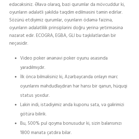
edəcəksiniz. Əlavə olaraq, bəzi qurumlar da mövcuddur ki,
oyunların ədalətli şəkildə təqdim edilməsini təmin edirlər.
Sözünü etdiyimiz qurumlar, oyunların ödəmə faizinə,
oyunların ədalətlilik prinsiplərini doğru yerinə yetirməsinə
nəzarət edir. ECOGRA, EGBA, GLI bu təşkilatlardan bir
neçəsidir.
Video poker ənənəvi poker oyunu əsasında
yaradılmışdır.
İlk öncə bilməlisiniz ki, Azərbaycanda onlayn mərc
oyunlarını məhdudlaşdıran hər hansı bir qanun, hüquqi
status yoxdur.
Lakin indi, istədiyimiz anda kuponu sata, və gəlirimizi
götürə bilirik.
Bu, 500% pul qoyma bonusudur ki, sizin balansınızı
1800 manata çatdıra bilər.