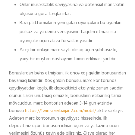
Onlar mürəkkəblik səviyyəsinə və potensial mənfəətin
ölçüsünə görə fərqlənirlər.
Bəzi platformaların yeni gələn oyunçulara bu oyunları
pulsuz və ya demo versiyasının təqdim etməsi isə
oyunçular üçün əlava fürsətlər yaradır.
Yaxşı bir onlayn mərc saytı olmaq üçün şübhəsiz ki,
yaxşı bir müştəri dəstəyinin təmin edilməsi şərtdir.
Bonuslardan bəhs etmişkən, ilk öncə xoş gəldin bonusundan
başlamaq lazımdır. Xoş gəldin bonusu, mərc kontorunda
qeydiyyatdan keçib, ilk depozitinizi etdiyiniz zaman təqdim
olunur. Lakin unutmaq olmaz ki, bonusların etibarlılıq tarixi
mövcuddur, mərc kontorları adətən 3-14 gün ərzində
bonusu
https://1win-azerbaijan2.com/mobil/
aktiv saxlayır.
Adətən mərc kontorunun qeydiyyat hissəsində, ilk
depozitiniz üçün bonusun idman üçün və ya kazino üçün
verilməsini özünüz təyin edə bilirsiniz. Əlavə olaraq hər