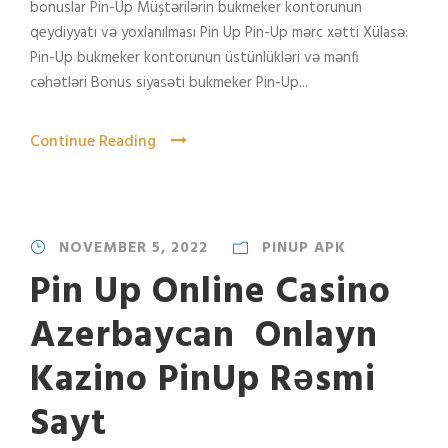
bonuslar Pin-Up Müştərilərin bukmeker kontorunun
qeydiyyatı və yoxlanılması Pin Up Pin-Up mərc xətti Xülasə:
Pin-Up bukmeker kontorunun üstünlükləri və mənfi
cəhətləri Bonus siyasəti bukmeker Pin-Up...
Continue Reading
NOVEMBER 5, 2022
PINUP APK
Pin Up Online Casino
Azerbaycan ️ Onlayn
Kazino PinUp Rəsmi
Sayt