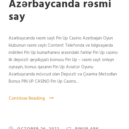
Azərbaycanda rəsmi
say
Azərbaycanda rəsmi sayt Pin Up Casino Azerbaijan Oyun
klubunun rəsmi saytı Content Telefonda ve bilgisayarda
indirilen Pin Up kumarhanesi arasındaki farklar Pin Up casino
ilk depozit qeydiyyatı bonusu Pin Up – rəsmi sayt onlayn
oynayın, bonus qazanın Pin Up Aviator Oyunu
Azərbaycanda mövcud olan Depozit və Çıxarma Metodları
Bonus PIN UP CASINO Pin Up Casino...
Continue Reading