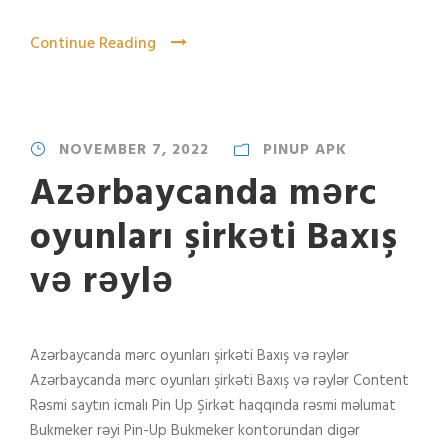
Continue Reading
NOVEMBER 7, 2022
PINUP APK
Azərbaycanda mərc
oyunları şirkəti Baxış
və rəylə
Azərbaycanda mərc oyunları şirkəti Baxış və rəylər
Azərbaycanda mərc oyunları şirkəti Baxış və rəylər Content
Rəsmi saytın icmalı Pin Up Şirkət haqqında rəsmi məlumat
Bukmeker rəyi Pin-Up Bukmeker kontorundan digər