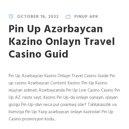
OCTOBER 16, 2022
PINUP APK
Pin Up Azərbaycan
Kazino Onlayn Travel
Casino Guid
Pin Up Azərbaycan Kazino Onlayn Travel Casino Guide Pin
up casino Azərbaycan Content Kazino: Pin-Up Kazino
müştəri xidməti Azərbaycanda Pin Up Live Casino Casino Pin
Up AZ: rəsmi sayt, Kazino Pin Up-da onlayn oynayın, işləyən
güzgü Pin-Up-dan necə pul çıxarmaq olar? Təhlükəsizlik və
lisenziya Pin Up Yaxşı azərbaycan onlayn kazinoları Pin Up
Casino promosyon kodu...