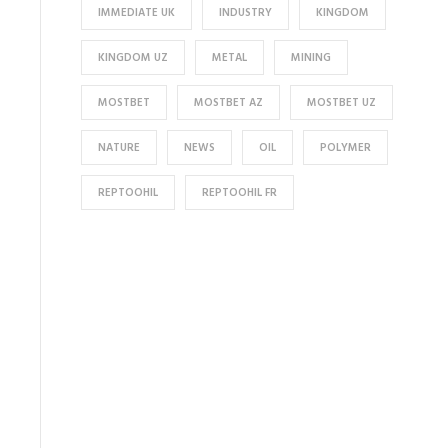
IMMEDIATE UK
INDUSTRY
KINGDOM
KINGDOM UZ
METAL
MINING
MOSTBET
MOSTBET AZ
MOSTBET UZ
NATURE
NEWS
OIL
POLYMER
REPTOOHIL
REPTOOHIL FR