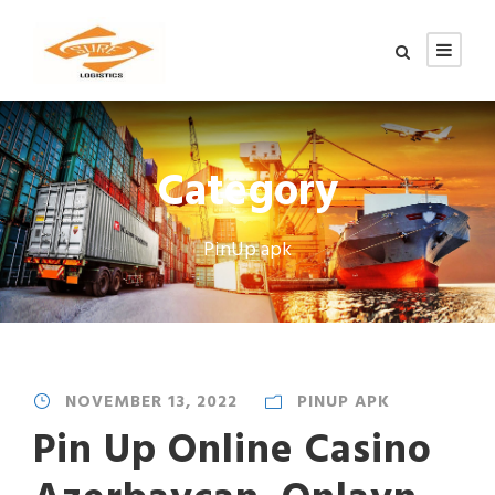
Category
PinUp apk
NOVEMBER 13, 2022
PINUP APK
Pin Up Online Casino