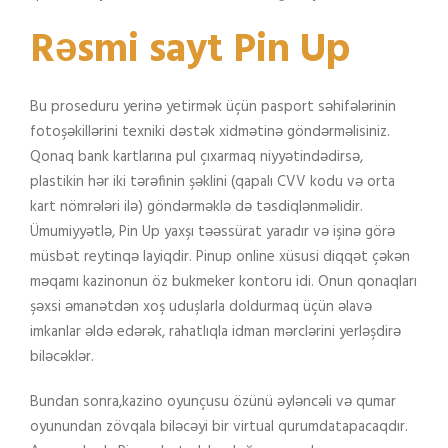
Rəsmi sayt Pin Up
Bu proseduru yerinə yetirmək üçün pasport səhifələrinin
fotoşəkillərini texniki dəstək xidmətinə göndərməlisiniz.
Qonaq bank kartlarına pul çıxarmaq niyyətindədirsə,
plastikin hər iki tərəfinin şəklini (qapalı CVV kodu və orta
kart nömrələri ilə) göndərməklə də təsdiqlənməlidir.
Ümumiyyətlə, Pin Up yaxşı təəssürat yaradır və işinə görə
müsbət reytinqə layiqdir. Pinup online xüsusi diqqət çəkən
məqamı kazinonun öz bukmeker kontoru idi. Onun qonaqları
şəxsi əmanətdən xoş uduşlarla doldurmaq üçün əlavə
imkanlar əldə edərək, rahatlıqla idman mərclərini yerləşdirə
biləcəklər.
Bundan sonra,kazino oyunçusu özünü əyləncəli və qumar
oyunundan zövqala biləcəyi bir virtual qurumdatapacaqdır.