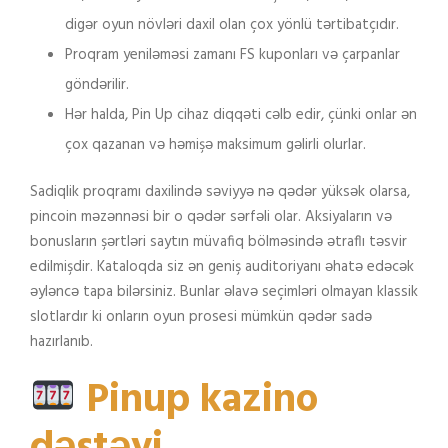
digər oyun növləri daxil olan çox yönlü tərtibatçıdır.
Proqram yeniləməsi zamanı FS kuponları və çarpanlar
göndərilir.
Hər halda, Pin Up cihaz diqqəti cəlb edir, çünki onlar ən
çox qazanan və həmişə maksimum gəlirli olurlar.
Sadiqlik proqramı daxilində səviyyə nə qədər yüksək olarsa,
pincoin məzənnəsi bir o qədər sərfəli olar. Aksiyaların və
bonusların şərtləri saytın müvafiq bölməsində ətraflı təsvir
edilmişdir. Kataloqda siz ən geniş auditoriyanı əhatə edəcək
əyləncə tapa bilərsiniz. Bunlar əlavə seçimləri olmayan klassik
slotlardır ki onların oyun prosesi mümkün qədər sadə
hazırlanıb.
Pinup kazino