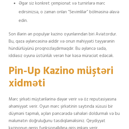
Əgər siz konkret çempionat və turnirlərə mərc
edirsinizsə, o zaman onları “Sevimlilər” bölməsinə əlavə
edin.
Son illərin ən populyar kazino oyunlarından biri Aviatordur.
Bu, qəza əyləncəsinə aiddir və onun mahiyyəti təyyarənin
hündürlüyünü proqnozlaşdırmaqdır. Bu əyləncə sadə,
iddiasız oyuna üstünlük verən hər kəsə müraciət edəcək.
Pin-Up Kazino müştəri
xidməti
Mərc şirkəti müştərilərinə dəyər verir və öz reputasiyasına
əhəmiyyət verir. Oyun mərc şirkətinin saytında xüsusi bir
düyməni tapmalı, açılan pəncərədə sahələri doldurmalı və bu
məlumatın doğruluğunu təsdiqləməlisiniz. Qeydiyyat
kazinonun geniş funksionallığına giriş imkanı verir.