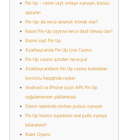
Pin Up – rəsmi sayt onlayn oynayın, bonus
qazanın
Pin-Up-da necə əmanət etmək olar?
Rəsmi Pin-Up saytına necə daxil olmaq olar?
Rəsmi sayt Pin Up
Azərbaycanda Pin Up Live Casino
Pin-Up casino azndan necə pul
Azərbaycanlıların Pin Up casino bukmeker
kontoru haqqında rəyləri
Android və iPhone üçün APK Pin Up
uyğulamasının yüklənməsi
Demo rejimində slotları pulsuz oynayın
Pin Up kazino oyunlarını real pulla oynaya
bilərəmmi?
Rulet Oyunu