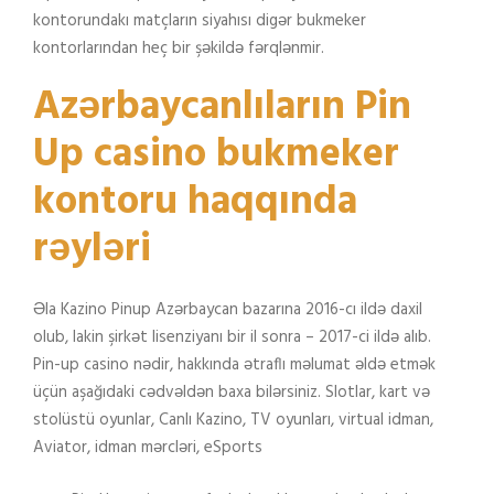
kontorundakı matçların siyahısı digər bukmeker
kontorlarından heç bir şəkildə fərqlənmir.
Azərbaycanlıların Pin
Up casino bukmeker
kontoru haqqında
rəyləri
Əla Kazino Pinup Azərbaycan bazarına 2016-cı ildə daxil
olub, lakin şirkət lisenziyanı bir il sonra – 2017-ci ildə alıb.
Pin-up casino nədir, hakkında ətraflı məlumat əldə etmək
üçün aşağıdaki cədvəldən baxa bilərsiniz. Slotlar, kart və
stolüstü oyunlar, Canlı Kazino, TV oyunları, virtual idman,
Aviator, idman mərcləri, eSports