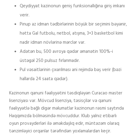
Qeydiyyat kazinonun geniş funksionallığına giriş imkanı
verir.
Pinup az idman tədbirlərinin böyük bir seçimini bəyənir,
hətta Gal futbolu, netbol, ​​atışma, 3×3 basketbol kimi
nadir idman növlərinə mərclər var.
Adətən bu, 500 avroya qədər əmanətin 100%-i
üstəgəl 250 pulsuz fırlanmadır.
Pul vəsaitlərinin çıxarılması ani rejimdə baş verir (bəzi
hallarda 24 saata qədər).
Kazinonun qanuni fəaliyyətini təsdiqləyən Curacao master
lisenziyası var. Mövcud lisenziya, təsisçilər və qanuni
fəaliyyətlə bağlı digər məlumatlar kazinonun rəsmi saytında
Haqqımızda bölməsində mövcuddur. Klub yalnız etibarlı
oyun provayderləri ilə əməkdaşlıq edir, müntəzəm olaraq
tənzimləyici orqanlar tərəfindən yoxlamalardan keçir.