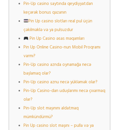
Pin-Up casino saytında qeydiyyatdan
keçərək bonus qazanın
Pin Up casino slotları real pul üçün
çəkilməklə və ya pulsuzdur
Pin Up Casino əsas məqamları
Pin Up Online Casino-nun Mobil Proqramı
varmı?
Pin-Up casino aznda oynamağa necə
başlamaq olar?
Pin-Up casino aznu necə yükləmək olar?
Pin-Up Casino-dan uduşlarımı necə çıxarmaq
olar?
Pin-Up slot maşınını aldatmaq
mümkündürmü?
Pin Up casino slot maşını – pulla və ya