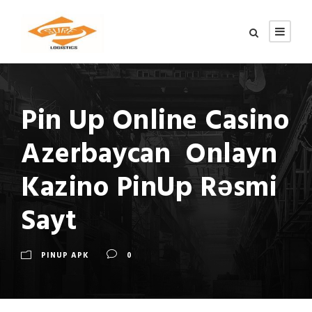
Pin Up Online Casino
Azerbaycan ️ Onlayn
Kazino PinUp Rəsmi
Sayt
PINUP APK
0