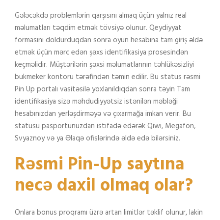
Gələcəkdə problemlərin qarşısını almaq üçün yalnız real
məlumatları təqdim etmək tövsiyə olunur. Qeydiyyat
formasını doldurduqdan sonra oyun hesabına tam giriş əldə
etmək üçün mərc edən şəxs identifikasiya prosesindən
keçməlidir. Müştərilərin şəxsi məlumatlarının təhlükəsizliyi
bukmeker kontoru tərəfindən təmin edilir. Bu status rəsmi
Pin Up portalı vasitəsilə yoxlanıldıqdan sonra təyin Tam
identifikasiya sizə məhdudiyyətsiz istənilən məbləği
hesabınızdan yerləşdirməyə və çıxarmağa imkan verir. Bu
statusu pasportunuzdan istifadə edərək Qiwi, Megafon,
Svyaznoy və ya Əlaqə ofislərində əldə edə bilərsiniz.
Rəsmi Pin-Up saytına
necə daxil olmaq olar?
Onlara bonus proqramı üzrə artan limitlər təklif olunur, lakin