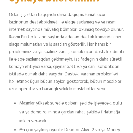
Ödəniş şərtləri haqqında daha dəqiq məlumat üçün
kazinonun dəstək xidməti ilə əlaqə saxlamaq və ya rəsmi
internet saytında müvafiq bölmələri oxumaq tövsiyə olunur.
Rəsmi Pin Up kazino saytında adətən dəstək komandasının
əlaqə məlumatları və iş saatları göstərilir. Hər hansı bir
probleminiz və ya sualınız varsa, kömək üçün dəstək xidməti
ilə əlaqə saxlamaqdan çəkinməyin. İstifadəçinin daha sürətli
köməyə ehtiyacı varsa, qaynar xətt və ya canlı söhbətdən
istifadə etmək daha yaxşıdır. Dəstək, yaranan problemləri
həll etmək üçün bütün səyləri göstərərək, bütün məsələlər
üzrə operativ və bacarıqlı şəkildə məsləhətlər verir.
Maşınlar yüksək sürətlə etibarlı şəkildə işləyəcək, pullu
və ya demo rejimində çarxları rahat şəkildə fırlatmağa
imkan verəcək.
Ən çox yayılmış oyunlar Dead or Alive 2 və ya Money