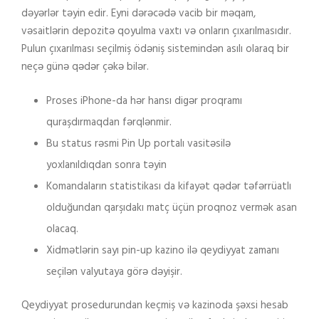
dəyərlər təyin edir. Eyni dərəcədə vacib bir məqam,
vəsaitlərin depozitə qoyulma vaxtı və onların çıxarılmasıdır.
Pulun çıxarılması seçilmiş ödəniş sistemindən asılı olaraq bir
neçə günə qədər çəkə bilər.
Proses iPhone-da hər hansı digər proqramı
quraşdırmaqdan fərqlənmir.
Bu status rəsmi Pin Up portalı vasitəsilə
yoxlanıldıqdan sonra təyin
Komandaların statistikası da kifayət qədər təfərrüatlı
olduğundan qarşıdakı matç üçün proqnoz vermək asan
olacaq.
Xidmətlərin sayı pin-up kazino ilə qeydiyyat zamanı
seçilən valyutaya görə dəyişir.
Qeydiyyat prosedurundan keçmiş və kazinoda şəxsi hesab