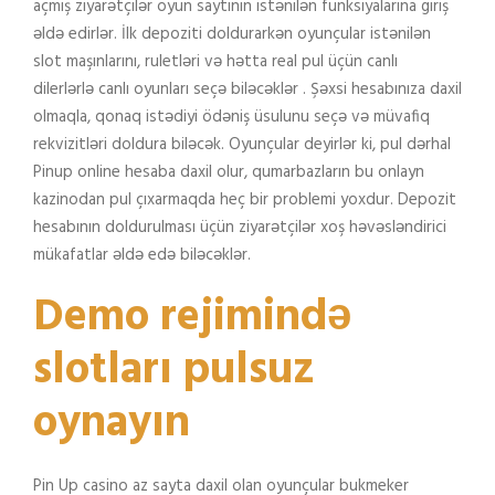
açmış ziyarətçilər oyun saytının istənilən funksiyalarına giriş
əldə edirlər. İlk depoziti doldurarkən oyunçular istənilən
slot maşınlarını, ruletləri və hətta real pul üçün canlı
dilerlərlə canlı oyunları seçə biləcəklər . Şəxsi hesabınıza daxil
olmaqla, qonaq istədiyi ödəniş üsulunu seçə və müvafiq
rekvizitləri doldura biləcək. Oyunçular deyirlər ki, pul dərhal
Pinup online hesaba daxil olur, qumarbazların bu onlayn
kazinodan pul çıxarmaqda heç bir problemi yoxdur. Depozit
hesabının doldurulması üçün ziyarətçilər xoş həvəsləndirici
mükafatlar əldə edə biləcəklər.
Demo rejimində
slotları pulsuz
oynayın
Pin Up casino az sayta daxil olan oyunçular bukmeker