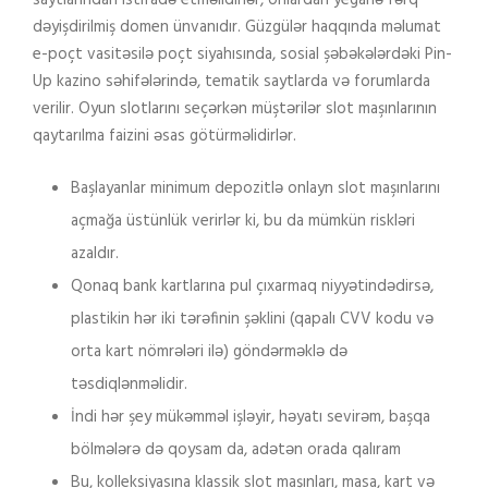
saytlarından istifadə etməlidirlər, onlardan yeganə fərq
dəyişdirilmiş domen ünvanıdır. Güzgülər haqqında məlumat
e-poçt vasitəsilə poçt siyahısında, sosial şəbəkələrdəki Pin-
Up kazino səhifələrində, tematik saytlarda və forumlarda
verilir. Oyun slotlarını seçərkən müştərilər slot maşınlarının
qaytarılma faizini əsas götürməlidirlər.
Başlayanlar minimum depozitlə onlayn slot maşınlarını
açmağa üstünlük verirlər ki, bu da mümkün riskləri
azaldır.
Qonaq bank kartlarına pul çıxarmaq niyyətindədirsə,
plastikin hər iki tərəfinin şəklini (qapalı CVV kodu və
orta kart nömrələri ilə) göndərməklə də
təsdiqlənməlidir.
İndi hər şey mükəmməl işləyir, həyatı sevirəm, başqa
bölmələrə də qoysam da, adətən orada qalıram
Bu, kolleksiyasına klassik slot maşınları, masa, kart və