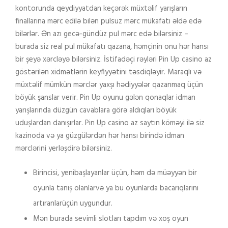
kontorunda qeydiyyatdan keçərək müxtəlif yarışların
finallarına mərc edilə bilən pulsuz mərc mükafatı əldə edə
bilərlər. Ən azı gecə-gündüz pul mərc edə bilərsiniz –
burada siz real pul mükafatı qazana, həmçinin onu hər hansı
bir şeyə xərcləyə bilərsiniz. İstifadəçi rəyləri Pin Up casino az
göstərilən xidmətlərin keyfiyyətini təsdiqləyir. Maraqlı və
müxtəlif mümkün mərclər yaxşı hədiyyələr qazanmaq üçün
böyük şanslar verir. Pin Up oyunu gələn qonaqlar idman
yarışlarında düzgün cavablara görə aldıqları böyük
uduşlardan danışırlar. Pin Up casino az saytın köməyi ilə siz
kazinoda və ya güzgülərdən hər hansı birində idman
mərclərini yerləşdirə bilərsiniz.
Birincisi, yenibaşlayanlar üçün, həm də müəyyən bir
oyunla tanış olanlarvə ya bu oyunlarda bacarıqlarını
artıranlarüçün uygundur.
Mən burada sevimli slotları tapdım və xoş oyun