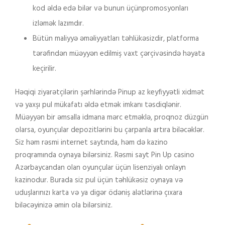
kod əldə edə bilər və bunun üçünpromosyonları
izləmək lazımdır.
Bütün maliyyə əməliyyatları təhlükəsizdir, platforma
tərəfindən müəyyən edilmiş vaxt çərçivəsində həyata
keçirilir.
Həqiqi ziyarətçilərin şərhlərində Pinup az keyfiyyətli xidmət
və yaxşı pul mükafatı əldə etmək imkanı təsdiqlənir.
Müəyyən bir əmsalla idmana mərc etməklə, proqnoz düzgün
olarsa, oyunçular depozitlərini bu çarpanla artıra biləcəklər.
Siz həm rəsmi internet saytında, həm də kazino
proqramında oynaya bilərsiniz. Rəsmi sayt Pin Up casino
Azərbaycandan olan oyunçular üçün lisenziyalı onlayn
kazinodur. Burada siz pul üçün təhlükəsiz oynaya və
uduşlarınızı karta və ya digər ödəniş alətlərinə çıxara
biləcəyinizə əmin ola bilərsiniz.