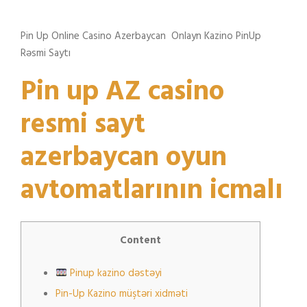
Pin Up Online Casino Azerbaycan ️ Onlayn Kazino PinUp
Rəsmi Saytı
Pin up AZ casino
resmi sayt
azerbaycan oyun
avtomatlarının icmalı
Content
Pinup kazino dəstəyi
Pin-Up Kazino müştəri xidməti