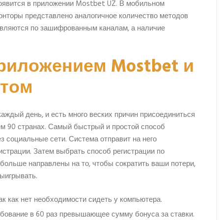
явится в приложении Mostbet UZ. В мобильном
конторы представлено аналогичное количество методов
вляются по зашифрованным каналам, а наличие
риложением Mostbet и
том
каждый день, и есть много веских причин присоединиться
ем 90 странах. Самый быстрый и простой способ
ез социальные сети. Система отправит на него
страции. Затем выбрать способ регистрации по
 больше направлены на то, чтобы сократить ваши потери,
выигрывать.
к как нет необходимости сидеть у компьютера.
бование в 60 раз превышающее сумму бонуса за ставки.