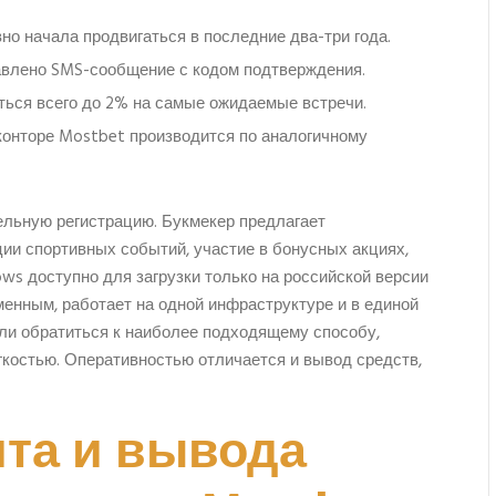
вно начала продвигаться в последние два-три года.
авлено SMS-сообщение с кодом подтверждения.
ься всего до 2% на самые ожидаемые встречи.
конторе Mostbet производится по аналогичному
ельную регистрацию. Букмекер предлагает
ии спортивных событий, участие в бонусных акциях,
ws доступно для загрузки только на российской версии
енным, работает на одной инфраструктуре и в единой
ли обратиться к наиболее подходящему способу,
костью. Оперативностью отличается и вывод средств,
та и вывода