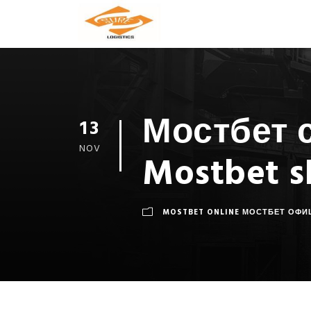
Мостбет 
13
NOV
Mostbet s
MOSTBET ONLINE МОСТБЕТ ОФИ