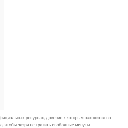
фициальных ресурсах, доверие к которым находится на
а, чтобы зазря не тратить свободные минуты.