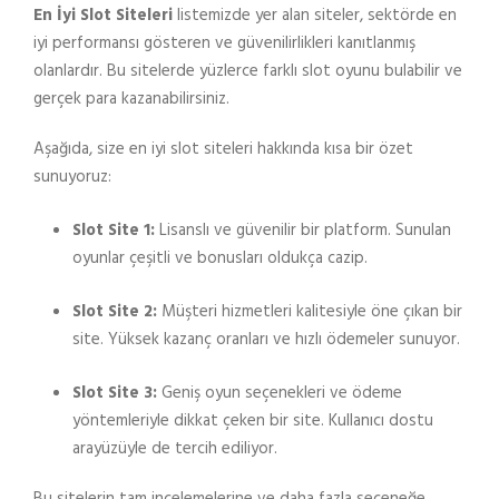
En İyi Slot Siteleri
listemizde yer alan siteler, sektörde en
iyi performansı gösteren ve güvenilirlikleri kanıtlanmış
olanlardır. Bu sitelerde yüzlerce farklı slot oyunu bulabilir ve
gerçek para kazanabilirsiniz.
Aşağıda, size en iyi slot siteleri hakkında kısa bir özet
sunuyoruz:
Slot Site 1:
Lisanslı ve güvenilir bir platform. Sunulan
oyunlar çeşitli ve bonusları oldukça cazip.
Slot Site 2:
Müşteri hizmetleri kalitesiyle öne çıkan bir
site. Yüksek kazanç oranları ve hızlı ödemeler sunuyor.
Slot Site 3:
Geniş oyun seçenekleri ve ödeme
yöntemleriyle dikkat çeken bir site. Kullanıcı dostu
arayüzüyle de tercih ediliyor.