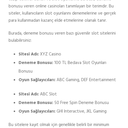
bonusu veren online casinoları tanımlayan bir terimdir. Bu
siteler, kullanıcıların slot oyunlarını denemelerine ve gerçek
para kullanmadan kazanç elde etmelerine olanak tanır.
Burada, deneme bonusu veren bazı güvenilir slot sitelerini
bulabilirsiniz:
Sitesi Adı:
XYZ Casino
Deneme Bonusu:
100 TL Bedava Slot Oyunları
Bonusu
Oyun Sağlayıcıları:
ABC Gaming, DEF Entertainment
Sitesi Adı:
ABC Slot
Deneme Bonusu:
50 Free Spin Deneme Bonusu
Oyun Sağlayıcıları:
GHI Interactive, JKL Gaming
Bu sitelere kayıt olmak için genellikle belirli bir minimum