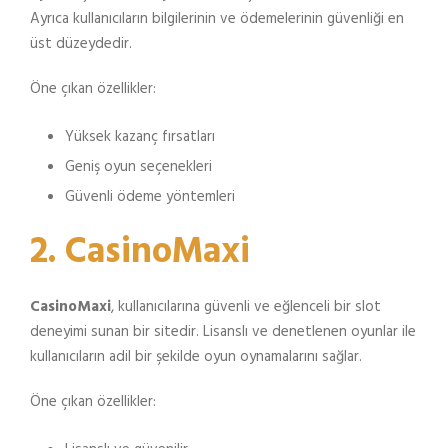
Ayrıca kullanıcıların bilgilerinin ve ödemelerinin güvenliği en
üst düzeydedir.
Öne çıkan özellikler:
Yüksek kazanç fırsatları
Geniş oyun seçenekleri
Güvenli ödeme yöntemleri
2. CasinoMaxi
CasinoMaxi
, kullanıcılarına güvenli ve eğlenceli bir slot
deneyimi sunan bir sitedir. Lisanslı ve denetlenen oyunlar ile
kullanıcıların adil bir şekilde oyun oynamalarını sağlar.
Öne çıkan özellikler: