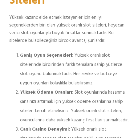
Siteleri
Yüksek kazanç elde etmek isteyenler için en iyi
seçeneklerden biri olan yüksek oranlı slot siteleri, heyecan
verici slot oyunlarıyla büyük fırsatlar sunmaktadır. Bu
sitelerde bulabileceğiniz birçok avantaj şunlardır:
Geniş Oyun Seçenekleri:
Yüksek oranlı slot
sitelerinde birbirinden farklı temalara sahip yüzlerce
slot oyunu bulunmaktadır. Her zevke ve bütçeye
uygun oyunları kolaylıkla bulabilirsiniz.
Yüksek Ödeme Oranları:
Slot oyunlarında kazanma
şansınızı artırmak için yüksek ödeme oranlarına sahip
siteleri tercih etmelisiniz. Yüksek oranlı slot siteleri,
oyuncularına daha yüksek kazanç fırsatları sunmaktadır.
Canlı Casino Deneyimi:
Yüksek oranlı slot