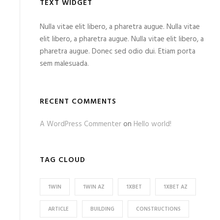
TEXT WIDGET
Nulla vitae elit libero, a pharetra augue. Nulla vitae
elit libero, a pharetra augue. Nulla vitae elit libero, a
pharetra augue. Donec sed odio dui. Etiam porta
sem malesuada.
RECENT COMMENTS
A WordPress Commenter
on
Hello world!
TAG CLOUD
1WIN
1WIN AZ
1XBET
1XBET AZ
ARTICLE
BUILDING
CONSTRUCTIONS