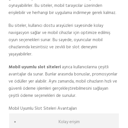
oynayabilirler. Bu siteler, mobil tarayıcılar üzerinden
erişilebilir ve herhangi bir uygulama indirmeye gerek kalmaz.
Bu siteler, kullanıcı dostu arayüzleri sayesinde kolay
navigasyon sağlar ve mobil cihazlar için optimize edilmiş
oyun seçenekleri sunar. Bu sayede, oyuncular mobil
cihazlarında kesintisiz ve zevkli bir slot deneyimi
yaşayabilirler.
Mobil uyumlu slot siteleri
ayrıca kullanıcılarına çeşitli
avantajlar da sunar. Bunlar arasında bonuslar, promosyonlar
ve ödüller yer alabilir. Aynı zamanda, mobil cihazların hızlı ve
güvenli ödeme işlemleri gerçekleştirebilmesini sağlayan
çeşitli ödeme seçenekleri de sunulur.
Mobil Uyumlu Slot Siteleri Avantajları
Kolay erişim