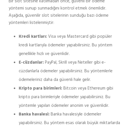
Bir slot sitesine katılmadan önce, güvenli bir ödeme
yöntemi sunup sunmadığını kontrol etmek önemlidir.
Aşağıda, güvenilir slot sitelerinin sunduğu bazı ödeme
yöntemleri listelenmiştir:
Kredi kartları:
Visa veya Mastercard gibi popüler
kredi kartlarıyla ödemeler yapabilirsiniz. Bu yöntem
genellikle hızlı ve güvenlidir.
E-cüzdanlar:
PayPal, Skrill veya Neteller gibi e-
cüzdanlarla ödemeler yapabilirsiniz. Bu yöntemlerle
ödemeleriniz daha da güvenli hale gelir.
Kripto para birimleri:
Bitcoin veya Ethereum gibi
kripto para birimleriyle ödemeler yapabilirsiniz. Bu
yöntemle yapılan ödemeler anonim ve güvenlidir.
Banka havalesi:
Banka havalesiyle ödemeler
yapabilirsiniz. Bu yöntem esas olarak büyük miktarlarda