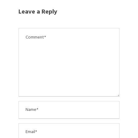
Leave a Reply