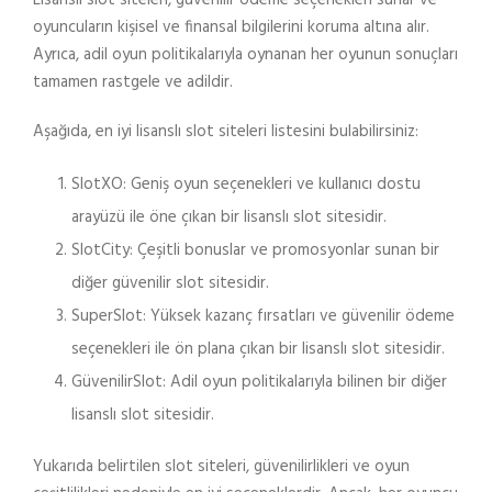
Lisanslı slot siteleri, güvenilir ödeme seçenekleri sunar ve
oyuncuların kişisel ve finansal bilgilerini koruma altına alır.
Ayrıca, adil oyun politikalarıyla oynanan her oyunun sonuçları
tamamen rastgele ve adildir.
Aşağıda, en iyi lisanslı slot siteleri listesini bulabilirsiniz:
SlotXO: Geniş oyun seçenekleri ve kullanıcı dostu
arayüzü ile öne çıkan bir lisanslı slot sitesidir.
SlotCity: Çeşitli bonuslar ve promosyonlar sunan bir
diğer güvenilir slot sitesidir.
SuperSlot: Yüksek kazanç fırsatları ve güvenilir ödeme
seçenekleri ile ön plana çıkan bir lisanslı slot sitesidir.
GüvenilirSlot: Adil oyun politikalarıyla bilinen bir diğer
lisanslı slot sitesidir.
Yukarıda belirtilen slot siteleri, güvenilirlikleri ve oyun