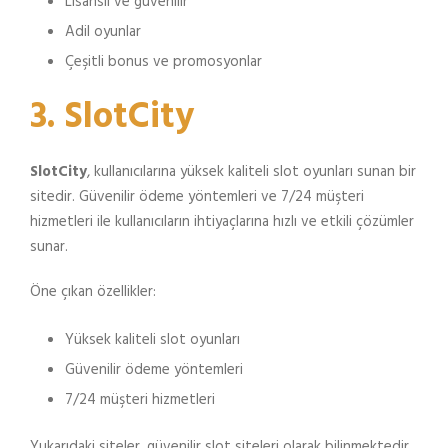
Lisanslı ve güvenilir
Adil oyunlar
Çeşitli bonus ve promosyonlar
3. SlotCity
SlotCity
, kullanıcılarına yüksek kaliteli slot oyunları sunan bir
sitedir. Güvenilir ödeme yöntemleri ve 7/24 müşteri
hizmetleri ile kullanıcıların ihtiyaçlarına hızlı ve etkili çözümler
sunar.
Öne çıkan özellikler:
Yüksek kaliteli slot oyunları
Güvenilir ödeme yöntemleri
7/24 müşteri hizmetleri
Yukarıdaki siteler, güvenilir slot siteleri olarak bilinmektedir.