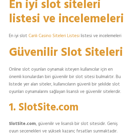
En iyi slot siteleri
listesi ve incelemeleri
En iyi slot
Canlı Casino Siteleri Listesi
listesi ve incelemeleri
Güvenilir Slot Siteleri
Online slot oyunları oynamak isteyen kullanıcılar için en
önemli konulardan biri güvenilir bir slot sitesi bulmaktır. Bu
listede yer alan siteler, kullanıcıların güvenli bir şekilde slot
oyunları oynamalarını sağlayan lisanslı ve güvenilir sitelerdir.
1. SlotSite.com
SlotSite.com
, güvenilir ve lisanslı bir slot sitesidir. Geniş
oyun seçenekleri ve yüksek kazanç fırsatları sunmaktadır.