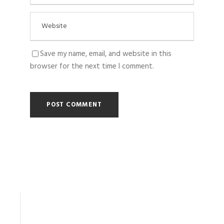
Save my name, email, and website in this
browser for the next time I comment.