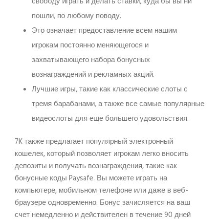
свободу играть и делать ставки, куда бы вы ни
пошли, по любому поводу.
Это означает предоставление всем нашим
игрокам постоянно меняющегося и
захватывающего набора бонусных
вознаграждений и рекламных акций.
Лучшие игры, такие как классические слоты с
тремя барабанами, а также все самые популярные
видеослоты для еще большего удовольствия.
7K также предлагает популярный электронный
кошелек, который позволяет игрокам легко вносить
депозиты и получать вознаграждения, такие как
бонусные коды Paysafe. Вы можете играть на
компьютере, мобильном телефоне или даже в веб-
браузере одновременно. Бонус зачисляется на ваш
счет немедленно и действителен в течение 90 дней