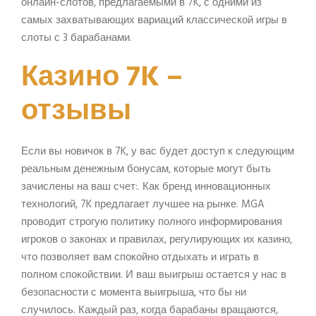
онлайн-слотов, предлагаемыми в 7K, с одними из
самых захватывающих вариаций классической игры в
слоты с 3 барабанами.
Казино 7K –
отзывы
Если вы новичок в 7K, у вас будет доступ к следующим
реальным денежным бонусам, которые могут быть
зачислены на ваш счет:. Как бренд инновационных
технологий, 7K предлагает лучшее на рынке. MGA
проводит строгую политику полного информирования
игроков о законах и правилах, регулирующих их казино,
что позволяет вам спокойно отдыхать и играть в
полном спокойствии. И ваш выигрыш остается у нас в
безопасности с момента выигрыша, что бы ни
случилось. Каждый раз, когда барабаны вращаются,