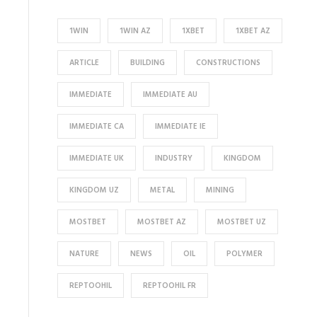
1WIN
1WIN AZ
1XBET
1XBET AZ
ARTICLE
BUILDING
CONSTRUCTIONS
IMMEDIATE
IMMEDIATE AU
IMMEDIATE CA
IMMEDIATE IE
IMMEDIATE UK
INDUSTRY
KINGDOM
KINGDOM UZ
METAL
MINING
MOSTBET
MOSTBET AZ
MOSTBET UZ
NATURE
NEWS
OIL
POLYMER
REPTOOHIL
REPTOOHIL FR