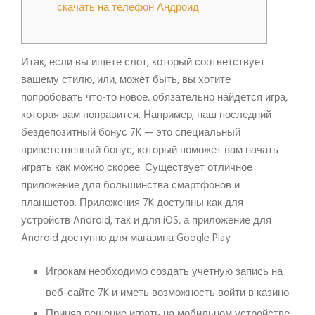
скачать на телефон Андроид
Итак, если вы ищете слот, который соответствует
вашему стилю, или, может быть, вы хотите
попробовать что-то новое, обязательно найдется игра,
которая вам понравится. Например, наш последний
бездепозитный бонус 7K — это специальный
приветственный бонус, который поможет вам начать
играть как можно скорее. Существует отличное
приложение для большинства смартфонов и
планшетов. Приложения 7K доступны как для
устройств Android, так и для iOS, а приложение для
Android доступно для магазина Google Play.
Игрокам необходимо создать учетную запись на
веб-сайте 7K и иметь возможность войти в казино.
Приняв решение играть на мобильном устройстве,