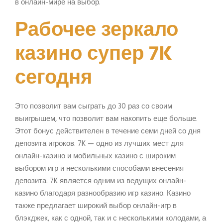
в онлайн-мире на выбор.
Рабочее зеркало
казино супер 7K
сегодня
Это позволит вам сыграть до 30 раз со своим
выигрышем, что позволит вам накопить еще больше.
Этот бонус действителен в течение семи дней со дня
депозита игроков. 7K — одно из лучших мест для
онлайн-казино и мобильных казино с широким
выбором игр и несколькими способами внесения
депозита. 7K является одним из ведущих онлайн-
казино благодаря разнообразию игр казино. Казино
также предлагает широкий выбор онлайн-игр в
блэкджек, как с одной, так и с несколькими колодами, а