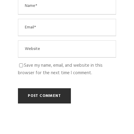
Save my name, email, and website in this
browser for the next time I comment.