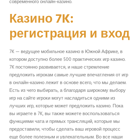
современного онлайн-казино.
Казино 7K:
регистрация и вход
7K — ведущее мобильное казино в Южной Африке, в
котором доступно более 500 практических игр казино.
7K постоянно развивается, и наше стремление
предложить игрокам самые лучшие впечатления от игр
в онлайн-казино лежит в основе всего, что мы делаем.
Есть из чего выбирать, а благодаря широкому выбору
игр на сайте игроки могут насладиться одними из
лучших игр, которые может предложить казино. Пока
вы играете в 7K, вы также можете воспользоваться
функциями чата и прямых трансляций, которые мы
предоставили, чтобы сделать ваш игровой процесс
еще более полезным и увлекательным. Во все наши