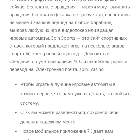
сейчас. Бесплатные вращения — игроки могут выиграть
вращения бесплатно (ставка не требуется), сопоставив
не менее 3 значков подряд на любом барабане,
выиграв любую из игр в видеопокер или вращая
игровые автоматы. Spin Sports — это сайт спортивных
ставок, который предлагает игры на несколько видов
спорта. Iii) электронный перевод – Депозит на:
Сведения об учетной записи 7K Ссылка: Электронный
перевод на: Электронная почта: spin_casino.
Чтобы играть в лучшие игровые автоматы в
казино, первое, что вам нужно сделать, это войти в
систему.
С 7K вы можете развлекаться, сохраняя свои
деньги в надежном месте.
Новое мобильное приложение 7K дает вам