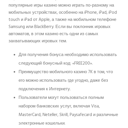
популярные игры казино можно играть по-разному на
мобильных устройствах, особенно на iPhone, iPad, iPod
touch и iPad от Apple, а также на мобильном телефоне
Samsung или BlackBerry. Если вы поклонник игровых
автоматов, в этом казино есть одни из самых
захватывающих игровых тем.
Для получения бонуса необходимо использовать
следующий бонусный код: «FREE200».
Преимущество мобильного казино 7K в том, что
его можно использовать где угодно, даже без
подключения к Интернету.
Пользователи могут пользоваться полным
набором банковских услуг, включая Visa,
MasterCard, Neteller, Skrill, Paysafecard и различные
электронные кошельки.