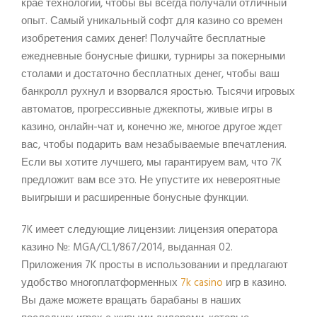
крае технологий, чтобы вы всегда получали отличный
опыт. Самый уникальный софт для казино со времен
изобретения самих денег! Получайте бесплатные
ежедневные бонусные фишки, турниры за покерными
столами и достаточно бесплатных денег, чтобы ваш
банкролл рухнул и взорвался яростью. Тысячи игровых
автоматов, прогрессивные джекпоты, живые игры в
казино, онлайн-чат и, конечно же, многое другое ждет
вас, чтобы подарить вам незабываемые впечатления.
Если вы хотите лучшего, мы гарантируем вам, что 7K
предложит вам все это. Не упустите их невероятные
выигрыши и расширенные бонусные функции.
7K имеет следующие лицензии: лицензия оператора
казино №: MGA/CL1/867/2014, выданная 02.
Приложения 7K просты в использовании и предлагают
удобство многоплатформенных
7k casino
игр в казино.
Вы даже можете вращать барабаны в наших