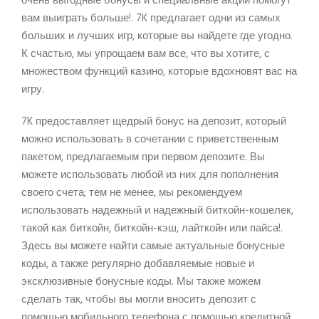
очень выгодные бонусы и специальные акции помогут
вам выиграть больше!. 7K предлагает одни из самых
больших и лучших игр, которые вы найдете где угодно.
К счастью, мы упрощаем вам все, что вы хотите, с
множеством функций казино, которые вдохновят вас на
игру.
7K предоставляет щедрый бонус на депозит, который
можно использовать в сочетании с приветственным
пакетом, предлагаемым при первом депозите. Вы
можете использовать любой из них для пополнения
своего счета; тем не менее, мы рекомендуем
использовать надежный и надежный биткойн-кошелек,
такой как биткойн, биткойн-кэш, лайткойн или пайса!.
Здесь вы можете найти самые актуальные бонусные
коды, а также регулярно добавляемые новые и
эксклюзивные бонусные коды. Мы также можем
сделать так, чтобы вы могли вносить депозит с
помощью мобильного телефона с помощью кредитной