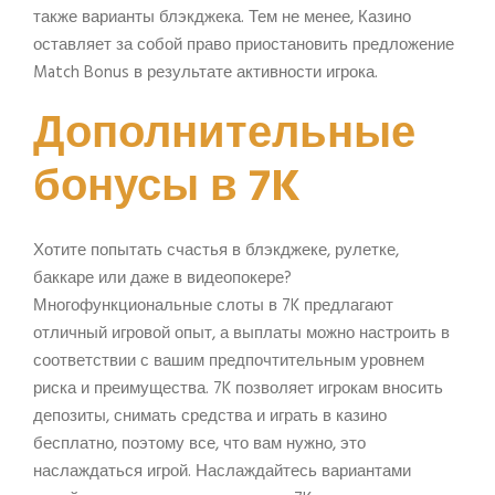
также варианты блэкджека. Тем не менее, Казино
оставляет за собой право приостановить предложение
Match Bonus в результате активности игрока.
Дополнительные
бонусы в 7K
Хотите попытать счастья в блэкджеке, рулетке,
баккаре или даже в видеопокере?
Многофункциональные слоты в 7K предлагают
отличный игровой опыт, а выплаты можно настроить в
соответствии с вашим предпочтительным уровнем
риска и преимущества. 7K позволяет игрокам вносить
депозиты, снимать средства и играть в казино
бесплатно, поэтому все, что вам нужно, это
наслаждаться игрой. Наслаждайтесь вариантами