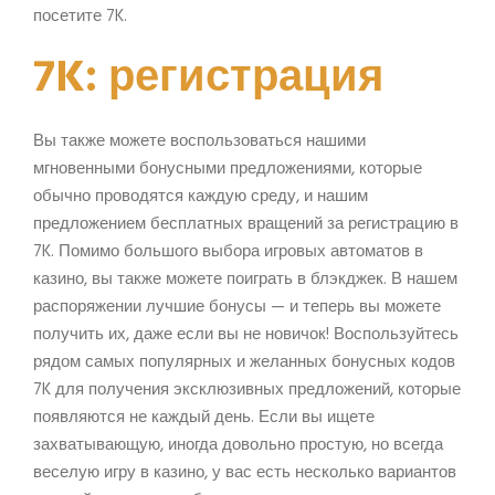
посетите 7K.
7K: регистрация
Вы также можете воспользоваться нашими
мгновенными бонусными предложениями, которые
обычно проводятся каждую среду, и нашим
предложением бесплатных вращений за регистрацию в
7K. Помимо большого выбора игровых автоматов в
казино, вы также можете поиграть в блэкджек. В нашем
распоряжении лучшие бонусы — и теперь вы можете
получить их, даже если вы не новичок! Воспользуйтесь
рядом самых популярных и желанных бонусных кодов
7K для получения эксклюзивных предложений, которые
появляются не каждый день. Если вы ищете
захватывающую, иногда довольно простую, но всегда
веселую игру в казино, у вас есть несколько вариантов