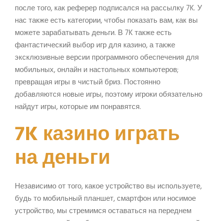
после того, как реферер подписался на рассылку 7K. У
нас также есть категории, чтобы показать вам, как вы
можете зарабатывать деньги. В 7K также есть
фантастический выбор игр для казино, а также
эксклюзивные версии программного обеспечения для
мобильных, онлайн и настольных компьютеров;
превращая игры в чистый бриз. Постоянно
добавляются новые игры, поэтому игроки обязательно
найдут игры, которые им понравятся.
7K казино играть
на деньги
Независимо от того, какое устройство вы используете,
будь то мобильный планшет, смартфон или носимое
устройство, мы стремимся оставаться на переднем