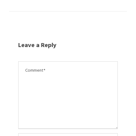
Leave a Reply