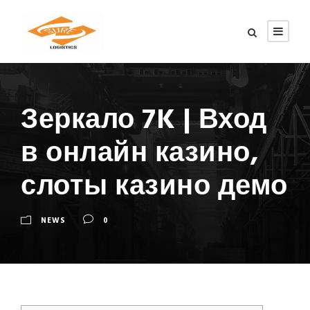
Зеркало 7K | Вход
в онлайн казино,
слоты казино демо
NEWS
0