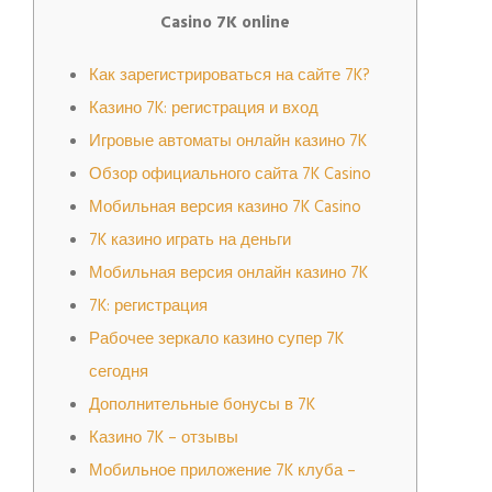
Casino 7K online
Как зарегистрироваться на сайте 7K?
Казино 7K: регистрация и вход
Игровые автоматы онлайн казино 7K
Обзор официального сайта 7K Casino
Мобильная версия казино 7K Casino
7K казино играть на деньги
Мобильная версия онлайн казино 7K
7K: регистрация
Рабочее зеркало казино супер 7K
сегодня
Дополнительные бонусы в 7K
Казино 7K – отзывы
Мобильное приложение 7K клуба –