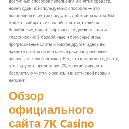
доступных способов пополнения и снятия средств,
номер один из используемых способов — это
пополнение и снятие средств с дебетовой карты. Вы
можете выбирать из онлайн-слотов, включая
барабанные, видео-, карточные и джекпот-слоты,
классические 3-барабанные и бонусные игры,
прогрессивные слоты и многое другое. Здесь вы
найдете ответы на все самые распространенные
вопросы от новых игроков. Все, что вам нужно сделать,
это загрузить приложение 7K, зарегистрировать
бесплатную учетную запись и внести свой первый
депозит!
Обзор
официального
сайта 7K Casino