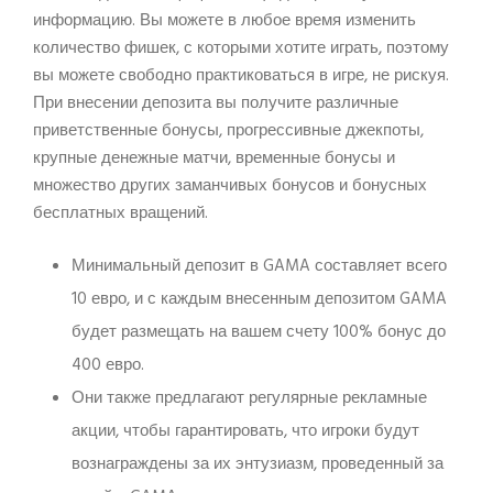
информацию. Вы можете в любое время изменить
количество фишек, с которыми хотите играть, поэтому
вы можете свободно практиковаться в игре, не рискуя.
При внесении депозита вы получите различные
приветственные бонусы, прогрессивные джекпоты,
крупные денежные матчи, временные бонусы и
множество других заманчивых бонусов и бонусных
бесплатных вращений.
Минимальный депозит в GAMA составляет всего
10 евро, и с каждым внесенным депозитом GAMA
будет размещать на вашем счету 100% бонус до
400 евро.
Они также предлагают регулярные рекламные
акции, чтобы гарантировать, что игроки будут
вознаграждены за их энтузиазм, проведенный за