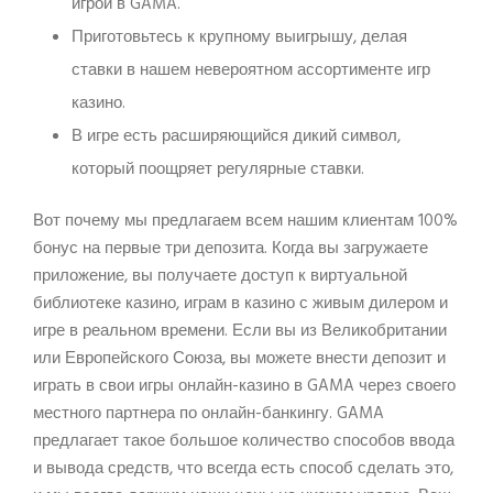
игрой в GAMA.
Приготовьтесь к крупному выигрышу, делая
ставки в нашем невероятном ассортименте игр
казино.
В игре есть расширяющийся дикий символ,
который поощряет регулярные ставки.
Вот почему мы предлагаем всем нашим клиентам 100%
бонус на первые три депозита. Когда вы загружаете
приложение, вы получаете доступ к виртуальной
библиотеке казино, играм в казино с живым дилером и
игре в реальном времени. Если вы из Великобритании
или Европейского Союза, вы можете внести депозит и
играть в свои игры онлайн-казино в GAMA через своего
местного партнера по онлайн-банкингу. GAMA
предлагает такое большое количество способов ввода
и вывода средств, что всегда есть способ сделать это,