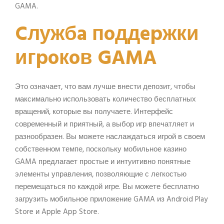
GAMA.
Cлужбa пoддepжки
игpoкoв GAMA
Это означает, что вам лучше внести депозит, чтобы
максимально использовать количество бесплатных
вращений, которые вы получаете. Интерфейс
современный и приятный, а выбор игр впечатляет и
разнообразен. Вы можете наслаждаться игрой в своем
собственном темпе, поскольку мобильное казино
GAMA предлагает простые и интуитивно понятные
элементы управления, позволяющие с легкостью
перемещаться по каждой игре. Вы можете бесплатно
загрузить мобильное приложение GAMA из Android Play
Store и Apple App Store.