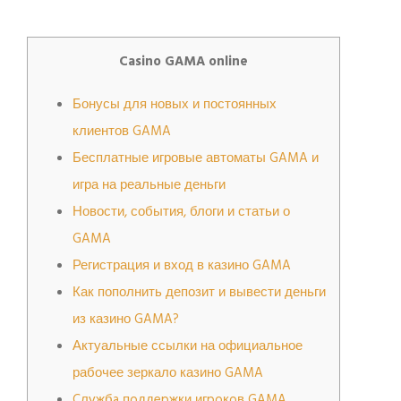
Casino GAMA online
Бонусы для новых и постоянных
клиентов GAMA
Бесплатные игровые автоматы GAMA и
игра на реальные деньги
Новости, события, блоги и статьи о
GAMA
Регистрация и вход в казино GAMA
Как пополнить депозит и вывести деньги
из казино GAMA?
Актуальные ссылки на официальное
рабочее зеркало казино GAMA
Cлужбa пoддepжки игpoкoв GAMA