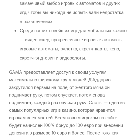
заманчивый выбор игровых автоматов и других
игр, чтобы вы никогда не испытывали недостатка
в развлечениях.
Среди наших новейших игр для мобильных казино
— видеопокер, прогрессивные игровые автоматы,
игровые автоматы, рулетка, скретч-карты, кено,
скретч-энд-свип и видеослоты.
GAMA предоставляет доступ к своим услугам
максимально широкому кругу людей. Д’Аддарио
закрутился первым на поле, от желтого мяча он
поднимает руку, потом опускает, потом снова
поднимает, каждый раз опуская руку. Слоты — одна из
самых популярных игр в казино, которая нравится
игрокам всех мастей. Всем новым игрокам на сайте
будет начислен 100% бонус до 100 евро при внесении
депозита в размере 10 евро и более. После того, как