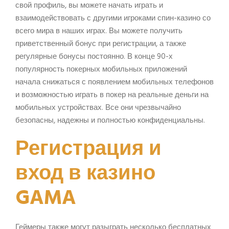
свой профиль, вы можете начать играть и
взаимодействовать с другими игроками спин-казино со
всего мира в наших играх. Вы можете получить
приветственный бонус при регистрации, а также
регулярные бонусы постоянно. В конце 90-х
популярность покерных мобильных приложений
начала снижаться с появлением мобильных телефонов
и возможностью играть в покер на реальные деньги на
мобильных устройствах. Все они чрезвычайно
безопасны, надежны и полностью конфиденциальны.
Регистрация и
вход в казино
GAMA
Геймеры также могут разыграть несколько бесплатных