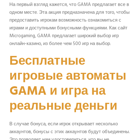
На первый взгляд кажется, что GAMA предлагает все в
одном месте. Эта акция предназначена для того, чтобы
предоставить игрокам возможность ознакомиться с
играми и доступными бонусными функциями. Как сайт
Microgaming, GAMA предлагает широкий выбор игр
онлайн-казино, из более чем 500 игр на выбор.
Бесплатные
игровые автоматы
GAMA и игра на
реальные деньги
В случае бонуса, если игрок открывает несколько
аккаунтов, бонусы с этих аккаунтов будут объединены.
Это позволяет нам удостовериться, что вы не