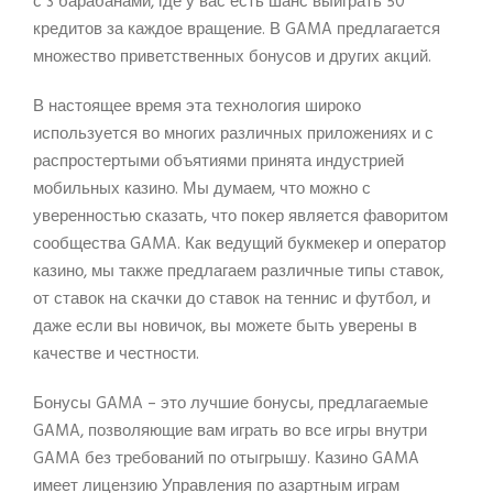
с 3 барабанами, где у вас есть шанс выиграть 50
кредитов за каждое вращение. В GAMA предлагается
множество приветственных бонусов и других акций.
В настоящее время эта технология широко
используется во многих различных приложениях и с
распростертыми объятиями принята индустрией
мобильных казино. Мы думаем, что можно с
уверенностью сказать, что покер является фаворитом
сообщества GAMA. Как ведущий букмекер и оператор
казино, мы также предлагаем различные типы ставок,
от ставок на скачки до ставок на теннис и футбол, и
даже если вы новичок, вы можете быть уверены в
качестве и честности.
Бонусы GAMA – это лучшие бонусы, предлагаемые
GAMA, позволяющие вам играть во все игры внутри
GAMA без требований по отыгрышу. Казино GAMA
имеет лицензию Управления по азартным играм