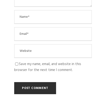
Save my name, email, and website in this
browser for the next time I comment.