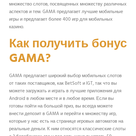
множество слотов, посвященных множеству различных
аспектов и тем. GAMA предлагает лучшие мобильные
игры и предлагает более 400 игр для мобильных
казино.
Как получить бонус
GAMA?
GAMA предлагает широкий выбор мобильных слотов
от таких поставщиков, как BetSoft и IGT, так что вы
можете загружать и играть в лучшие приложения для
Android в любом месте и в любое время. Если вы
готовы пойти на большой приз, вы всегда можете
внести депозит в GAMA и перейти к множеству игр,
которые у нас есть на странице игровых автоматов на
реальные деньги. К ним относятся классические слоты