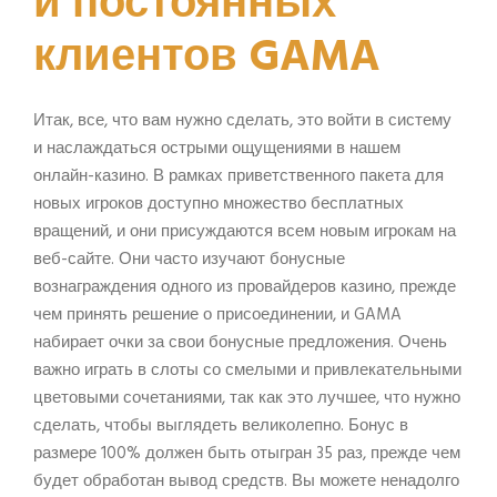
и постоянных
клиентов GAMA
Итак, все, что вам нужно сделать, это войти в систему
и наслаждаться острыми ощущениями в нашем
онлайн-казино. В рамках приветственного пакета для
новых игроков доступно множество бесплатных
вращений, и они присуждаются всем новым игрокам на
веб-сайте. Они часто изучают бонусные
вознаграждения одного из провайдеров казино, прежде
чем принять решение о присоединении, и GAMA
набирает очки за свои бонусные предложения. Очень
важно играть в слоты со смелыми и привлекательными
цветовыми сочетаниями, так как это лучшее, что нужно
сделать, чтобы выглядеть великолепно. Бонус в
размере 100% должен быть отыгран 35 раз, прежде чем
будет обработан вывод средств. Вы можете ненадолго