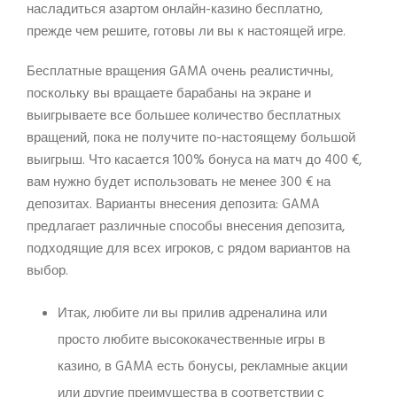
насладиться азартом онлайн-казино бесплатно,
прежде чем решите, готовы ли вы к настоящей игре.
Бесплатные вращения GAMA очень реалистичны,
поскольку вы вращаете барабаны на экране и
выигрываете все большее количество бесплатных
вращений, пока не получите по-настоящему большой
выигрыш. Что касается 100% бонуса на матч до 400 €,
вам нужно будет использовать не менее 300 € на
депозитах. Варианты внесения депозита: GAMA
предлагает различные способы внесения депозита,
подходящие для всех игроков, с рядом вариантов на
выбор.
Итак, любите ли вы прилив адреналина или
просто любите высококачественные игры в
казино, в GAMA есть бонусы, рекламные акции
или другие преимущества в соответствии с