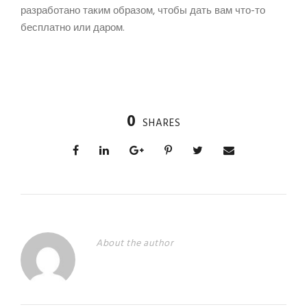
разработано таким образом, чтобы дать вам что-то
бесплатно или даром.
0
SHARES
About the author