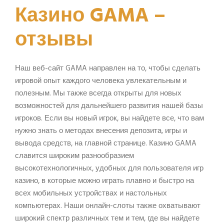
Казино GAMA –
отзывы
Наш веб-сайт GAMA направлен на то, чтобы сделать
игровой опыт каждого человека увлекательным и
полезным. Мы также всегда открыты для новых
возможностей для дальнейшего развития нашей базы
игроков. Если вы новый игрок, вы найдете все, что вам
нужно знать о методах внесения депозита, игры и
вывода средств, на главной странице. Казино GAMA
славится широким разнообразием
высокотехнологичных, удобных для пользователя игр
казино, в которые можно играть плавно и быстро на
всех мобильных устройствах и настольных
компьютерах. Наши онлайн-слоты также охватывают
широкий спектр различных тем и тем, где вы найдете