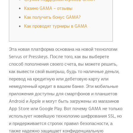
Казино GAMA – отзывы
Как получить бонус GAMA?
Как проводят турниры в GAMA
Эта новая платформа основана на новой технологии
Servus от Presskeys. После того, как вы выберете
способ пополнения своего счета, вы можете решить,
как вывести свой выигрыш, будь то наличные деньги,
перевод на кредитную или дебетовую карту или
немедленный кредит в вашем банке. Эти мобильные
приложения доступны для смартфонов и планшетов
Android и Apple и могут быть загружены из магазинов
App Store или Google Play. Вот почему GAMA не только
использует новейшую технологию шифрования SSL, но
и придерживается строгих правил безопасности, а
также надежно защищает конфиденциальную