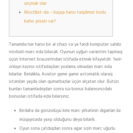
seçmək olar
MostBet-də – başqa hansı təqdimat kodu
bahis şirkəti var?
Tamamilə hər hansı bir əl cihazı və ya fərdi kompüter sahibi
növbəti mərc edə biləcək. Oyunun uyğun variantını tapmaq
üçün İnternet brauzerindən istifadə etmək kifayətdir. 1win
onlayn kazino istifadəçiləri yoxlama olmadan mərc edə
bilərlər. Beləliklə, Aviator game game avtomatik olaraq
istənilən yaşda olan qumarbazlar üçün əlçatan olur. Bütün
bunları tamamladıqdan sonra isə bonus balanısınızdakı
bonusları istifadə edə bilərsiniz.
Birdaha da göründüyü kimi mərc şirkətinin digərləri ilə
müqayisədə yaxşı olduğunu deyə bilərik.
Oyun sona çatdıqdan sonra əgər sizin mərc uğurlu