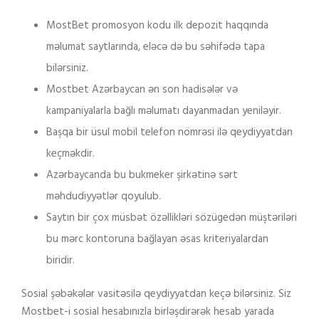
MostBet promosyon kodu ilk depozit haqqında
məlumat saytlarında, eləcə də bu səhifədə tapa
bilərsiniz.
Mostbet Azərbaycan ən son hadisələr və
kampaniyalarla bağlı məlumatı dayanmadan yeniləyir.
Başqa bir üsul mobil telefon nömrəsi ilə qeydiyyatdan
keçməkdir.
Azərbaycanda bu bukmeker şirkətinə sərt
məhdudiyyətlər qoyulub.
Saytın bir çox müsbət özəllikləri sözügedən müştəriləri
bu mərc kontoruna bağlayan əsas kriteriyalardan
biridir.
Sosial şəbəkələr vasitəsilə qeydiyyatdan keçə bilərsiniz. Siz
Mostbet-i sosial hesabınızla birləşdirərək hesab yarada