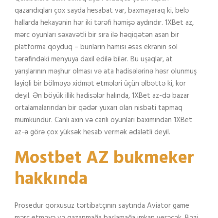
qazandıqları çox sayda hesabat var, baxmayaraq ki, belə
hallarda hekayənin hər iki tərəfi həmişə aydındır. 1XBet az,
mərc oyunları səxavətli bir sıra ilə həqiqətən asan bir
platforma qoyduq – bunların hamısı əsas ekranın sol
tərəfindəki menyuya daxil edilə bilər. Bu uşaqlar, at
yarışlarının məşhur olması və ata hadisələrinə həsr olunmuş
layiqli bir bölməyə xidmət etmələri üçün əlbəttə ki, kor
deyil. Ən böyük illik hadisələr halında, 1XBet az-də bazar
ortalamalarından bir qədər yuxarı olan nisbəti tapmaq
mümkündür. Canlı axın və canlı oyunları baxımından 1XBet
az-ə görə çox yüksək hesab vermək ədalətli deyil.
Mostbet AZ bukmeker
hakkında
Prosedur qorxusuz tərtibatçının saytında Aviator game