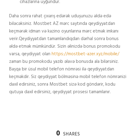
cihazlarına uyğundur.
Daha sonra rahat çıxarış edərək uduşunuzu əldə edə
biləcəksiniz. Mostbet AZ mərc saytında qeydiyyatdan
keçmərək idman və kazino oyunlarına mərc etmək imkanı
verir.Qeydiyyatdan tamamlandıqdan dərhal sonra bonus
əldə etmək mümkündür. Sizin əlinizdə bonus promokodu
varsa, qeydiyyat olan
https://mostbet-azer.xyz/mobile/
zaman bu promokodu yazıb əlavə bonusda ala bilərsiniz.
Başqa bir üsul mobil telefon nömrəsi ilə qeydiyyatdan
keçməkdir. Siz qeydiyyat bölməsinə mobil telefon nömrənizi
daxil edirsiniz, sonra Mostbet sizə kod göndərir, kodu
qutuya daxil edirsiniz, qeydiyyat prosesi tamamlanır.
0
SHARES