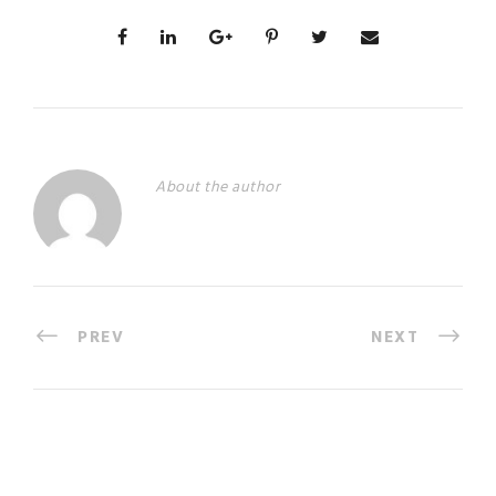
About the author
PREV
NEXT