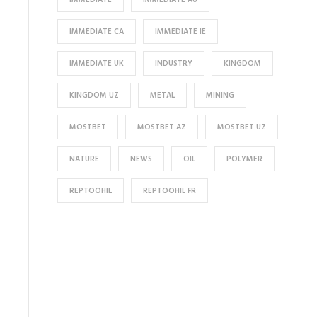
IMMEDIATE CA
IMMEDIATE IE
IMMEDIATE UK
INDUSTRY
KINGDOM
KINGDOM UZ
METAL
MINING
MOSTBET
MOSTBET AZ
MOSTBET UZ
NATURE
NEWS
OIL
POLYMER
REPTOOHIL
REPTOOHIL FR