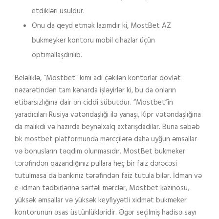
etdikləri üsuldur.
Onu da qeyd etmək lazımdır ki, MostBet AZ
bukmeyker kontoru mobil cihazlar üçün
optimallaşdırılıb.
Beləliklə, “Mostbet” kimi adı çəkilən kontorlar dövlət
nəzarətindən tam kənarda işləyirlər ki, bu da onların
etibarsızlığına dair ən ciddi sübutdur. “Mostbet”in
yaradıcıları Rusiya vətəndaşlığı ilə yanaşı, Kipr vətəndaşlığına
da malikdi və hazırda beynəlxalq axtarışdadılar. Buna səbəb
bk mostbet platformunda mərcçilərə daha uyğun əmsallar
və bonusların təqdim olunmasıdır. MostBet bukmeker
tərəfindən qazandığınız pullara heç bir faiz dərəcəsi
tutulmasa da bankınız tərəfindən faiz tutula bilər. İdman və
e-idman tədbirlərinə sərfəli mərclər, Mostbet kazinosu,
yüksək əmsallar və yüksək keyfiyyətli xidmət bukmeker
kontorunun əsas üstünlükləridir. Əgər seçilmiş hadisə sayı