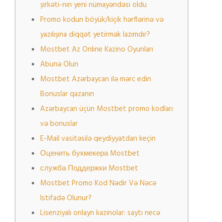
şirkəti-nın yeni nümayəndəsi oldu
Promo kodun böyük/kiçik hərflərinə və
yazılışına diqqət yetirmək lazımdır?
Mostbet Az Online Kazino Oyunları
Abunə Olun
Mostbet Azərbaycan ilə mərc edin
Bonuslar qazanın
Azərbaycan üçün Mostbet promo kodları
və bonuslar
E-Mail vasitəsilə qeydiyyatdan keçin
Оценить букмекера Mostbet
служба Поддержки Mostbet
Mostbet Promo Kod Nədir Və Nəcə
Istifadə Olunur?
Lisenziyalı onlayn kazinolar: saytı necə