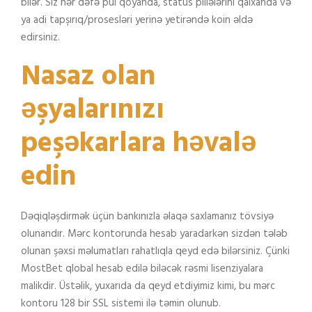
bilər. Siz hər dəfə pul qoyanda, status pillələrini qalxanda və
ya adi tapşırıq/prosesləri yerinə yetirəndə koin əldə
edirsiniz.
Nasaz olan
əşyalarınızı
peşəkarlara həvalə
edin
Dəqiqləşdirmək üçün bankınızla əlaqə saxlamanız tövsiyə
olunandır. Mərc kontorunda hesab yaradarkən sizdən tələb
olunan şəxsi məlumatları rahatlıqla qeyd edə bilərsiniz. Çünki
MostBet qlobal hesab edilə biləcək rəsmi lisenziyalara
malikdir. Üstəlik, yuxarıda da qeyd etdiyimiz kimi, bu mərc
kontoru 128 bir SSL sistemi ilə təmin olunub.