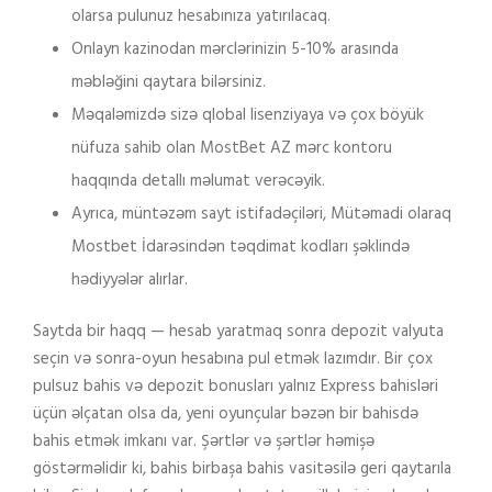
olarsa pulunuz hesabınıza yatırılacaq.
Onlayn kazinodan mərclərinizin 5-10% arasında
məbləğini qaytara bilərsiniz.
Məqaləmizdə sizə qlobal lisenziyaya və çox böyük
nüfuza sahib olan MostBet AZ mərc kontoru
haqqında detallı məlumat verəcəyik.
Ayrıca, müntəzəm sayt istifadəçiləri, Mütəmadi olaraq
Mostbet İdarəsindən təqdimat kodları şəklində
hədiyyələr alırlar.
Saytda bir haqq — hesab yaratmaq sonra depozit valyuta
seçin və sonra-oyun hesabına pul etmək lazımdır. Bir çox
pulsuz bahis və depozit bonusları yalnız Express bahisləri
üçün əlçatan olsa da, yeni oyunçular bəzən bir bahisdə
bahis etmək imkanı var. Şərtlər və şərtlər həmişə
göstərməlidir ki, bahis birbaşa bahis vasitəsilə geri qaytarıla