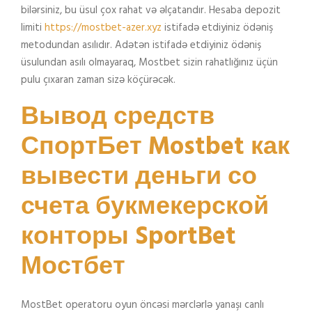
bilərsiniz, bu üsul çox rahat və əlçatandır. Hesaba depozit
limiti
https://mostbet-azer.xyz
istifadə etdiyiniz ödəniş
metodundan asılıdır. Adətən istifadə etdiyiniz ödəniş
üsulundan asılı olmayaraq, Mostbet sizin rahatlığınız üçün
pulu çıxaran zaman sizə köçürəcək.
Вывод средств
СпортБет Mostbet как
вывести деньги со
счета букмекерской
конторы SportBet
Мостбет
MostBet operatoru oyun öncəsi mərclərlə yanaşı canlı