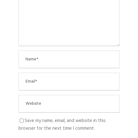
Save my name, email, and website in this
browser for the next time I comment.