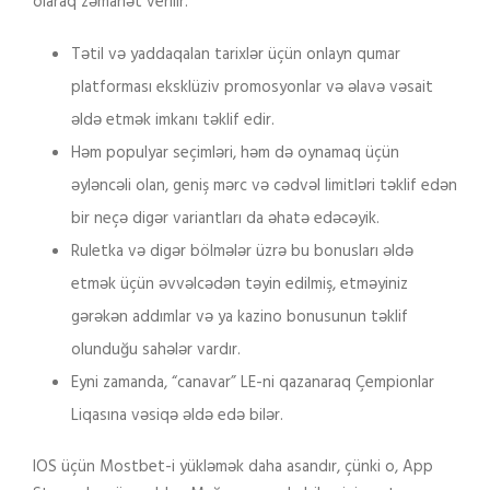
olaraq zəmanət verilir.
Tətil və yaddaqalan tarixlər üçün onlayn qumar
platforması eksklüziv promosyonlar və əlavə vəsait
əldə etmək imkanı təklif edir.
Həm populyar seçimləri, həm də oynamaq üçün
əyləncəli olan, geniş mərc və cədvəl limitləri təklif edən
bir neçə digər variantları da əhatə edəcəyik.
Ruletka və digər bölmələr üzrə bu bonusları əldə
etmək üçün əvvəlcədən təyin edilmiş, etməyiniz
gərəkən addımlar və ya kazino bonusunun təklif
olunduğu sahələr vardır.
Eyni zamanda, “canavar” LE-ni qazanaraq Çempionlar
Liqasına vəsiqə əldə edə bilər.
IOS üçün Mostbet-i yükləmək daha asandır, çünki o, App