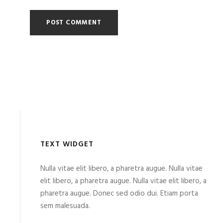
TEXT WIDGET
Nulla vitae elit libero, a pharetra augue. Nulla vitae
elit libero, a pharetra augue. Nulla vitae elit libero, a
pharetra augue. Donec sed odio dui. Etiam porta
sem malesuada.