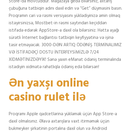
Store-da mövcuddur. Mağazaya gedə bilərsiniz, axtarış
çubuğuna tətbiqin adını daxil edin və “Get” düyməsini basın.
Proqramın cari və rəsmi versiyasını yüklədiyinizə əmin olmaq
istəyirsinizsə, Mostbet-in rəsmi saytından keçiddən
istifadə edərək AppStore-a daxil ola bilərsiniz. Hətta aşağı
sürətli İnternet bağlantısı tətbiqin keyfiyyətinə və işinə
təsir etməyəcək. 3000-DƏN ARTIQ ÖDƏNİŞ TERMİNALIMIZ
VƏ İSTİFADƏÇİ DOSTU İNTERFEYSİMİZLƏ 7/24
XİDMƏTİNİZDƏYİK! Sənə yaxın eManat ödəniş terminalında
istədiyin xidmətə rahatlıqla ödəniş edə bilərsən!
Ən yaxşı online
casino rulet ilə
Proqramı Apple qadcetlərinə yükləmək üçün App Store-a
daxil olmalısınız. Əlavə axtarışlara vaxt itirməmək üçün
bukmeyker şirkətinin portalına daxil olun və Android