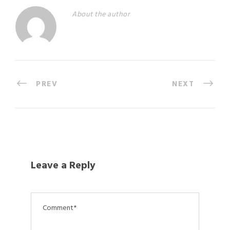
About the author
PREV
NEXT
Leave a Reply