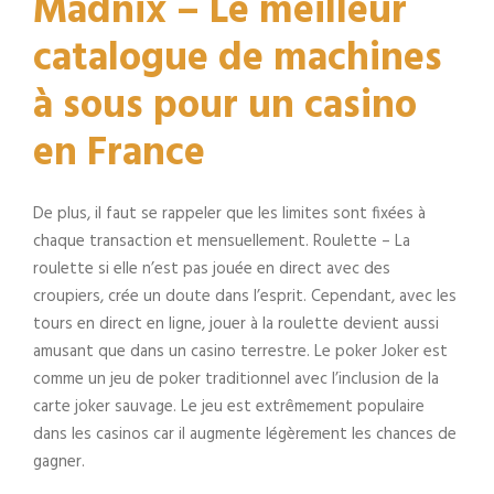
Madnix – Le meilleur
catalogue de machines
à sous pour un casino
en France
De plus, il faut se rappeler que les limites sont fixées à
chaque transaction et mensuellement. Roulette – La
roulette si elle n’est pas jouée en direct avec des
croupiers, crée un doute dans l’esprit. Cependant, avec les
tours en direct en ligne, jouer à la roulette devient aussi
amusant que dans un casino terrestre. Le poker Joker est
comme un jeu de poker traditionnel avec l’inclusion de la
carte joker sauvage. Le jeu est extrêmement populaire
dans les casinos car il augmente légèrement les chances de
gagner.