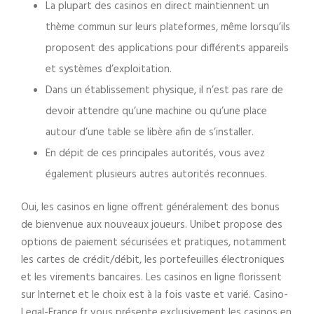
La plupart des casinos en direct maintiennent un
thème commun sur leurs plateformes, même lorsqu’ils
proposent des applications pour différents appareils
et systèmes d’exploitation.
Dans un établissement physique, il n’est pas rare de
devoir attendre qu’une machine ou qu’une place
autour d’une table se libère afin de s’installer.
En dépit de ces principales autorités, vous avez
également plusieurs autres autorités reconnues.
Oui, les casinos en ligne offrent généralement des bonus
de bienvenue aux nouveaux joueurs. Unibet propose des
options de paiement sécurisées et pratiques, notamment
les cartes de crédit/débit, les portefeuilles électroniques
et les virements bancaires. Les casinos en ligne florissent
sur Internet et le choix est à la fois vaste et varié. Casino-
Legal-France.fr vous présente exclusivement les casinos en