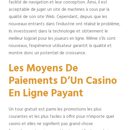
facilité de navigation et leur conception. Ainsi, il est
acceptable de juger un site de machines à sous par la
qualité de son site Web. Cependant, depuis que les
nouveaux entrants dans l’industrie ont réalisé le problème,
ils investissent dans la technologie et obtiennent le
meilleur logiciel pour les joueurs en ligne. Même s’ils sont
nouveaux, l’expérience utilisateur garantit la qualité et
montre donc un potentiel de croissance.
Les Moyens De
Paiements D’Un Casino
En Ligne Payant
Un tour gratuit est parmi les promotions les plus
courantes et les plus faciles à offrir pour n’importe quel
casino et elles ne signifient pas grand-chose