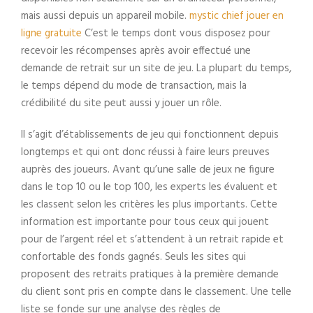
mais aussi depuis un appareil mobile.
mystic chief jouer en
ligne gratuite
C’est le temps dont vous disposez pour
recevoir les récompenses après avoir effectué une
demande de retrait sur un site de jeu. La plupart du temps,
le temps dépend du mode de transaction, mais la
crédibilité du site peut aussi y jouer un rôle.
Il s’agit d’établissements de jeu qui fonctionnent depuis
longtemps et qui ont donc réussi à faire leurs preuves
auprès des joueurs. Avant qu’une salle de jeux ne figure
dans le top 10 ou le top 100, les experts les évaluent et
les classent selon les critères les plus importants. Cette
information est importante pour tous ceux qui jouent
pour de l’argent réel et s’attendent à un retrait rapide et
confortable des fonds gagnés. Seuls les sites qui
proposent des retraits pratiques à la première demande
du client sont pris en compte dans le classement. Une telle
liste se fonde sur une analyse des règles de