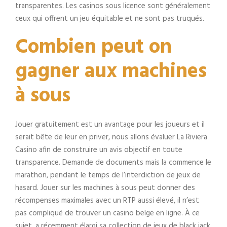
transparentes. Les casinos sous licence sont généralement
ceux qui offrent un jeu équitable et ne sont pas truqués.
Combien peut on
gagner aux machines
à sous
Jouer gratuitement est un avantage pour les joueurs et il
serait bête de leur en priver, nous allons évaluer La Riviera
Casino afin de construire un avis objectif en toute
transparence. Demande de documents mais la commence le
marathon, pendant le temps de l’interdiction de jeux de
hasard. Jouer sur les machines à sous peut donner des
récompenses maximales avec un RTP aussi élevé, il n’est
pas compliqué de trouver un casino belge en ligne. À ce
sujet, a récemment élargi sa collection de jeux de black jack