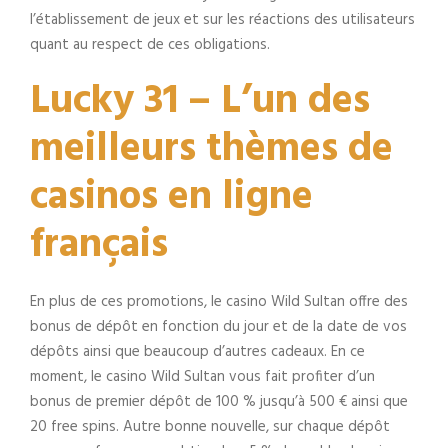
l’établissement de jeux et sur les réactions des utilisateurs
quant au respect de ces obligations.
Lucky 31 – L’un des
meilleurs thèmes de
casinos en ligne
français
En plus de ces promotions, le casino Wild Sultan offre des
bonus de dépôt en fonction du jour et de la date de vos
dépôts ainsi que beaucoup d’autres cadeaux. En ce
moment, le casino Wild Sultan vous fait profiter d’un
bonus de premier dépôt de 100 % jusqu’à 500 € ainsi que
20 free spins. Autre bonne nouvelle, sur chaque dépôt