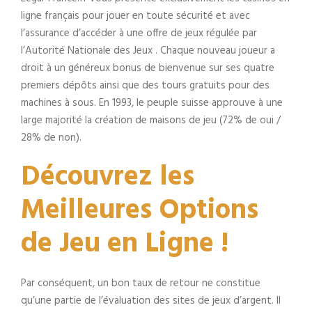
ligne français pour jouer en toute sécurité et avec
l’assurance d’accéder à une offre de jeux régulée par
l’Autorité Nationale des Jeux . Chaque nouveau joueur a
droit à un généreux bonus de bienvenue sur ses quatre
premiers dépôts ainsi que des tours gratuits pour des
machines à sous. En 1993, le peuple suisse approuve à une
large majorité la création de maisons de jeu (72% de oui /
28% de non).
Découvrez les
Meilleures Options
de Jeu en Ligne !
Par conséquent, un bon taux de retour ne constitue
qu’une partie de l’évaluation des sites de jeux d’argent. Il