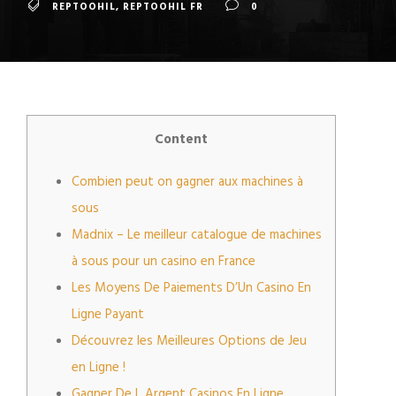
REPTOOHIL
,
REPTOOHIL FR
0
Content
Combien peut on gagner aux machines à
sous
Madnix – Le meilleur catalogue de machines
à sous pour un casino en France
Les Moyens De Paiements D’Un Casino En
Ligne Payant
Découvrez les Meilleures Options de Jeu
en Ligne !
Gagner De L Argent Casinos En Ligne