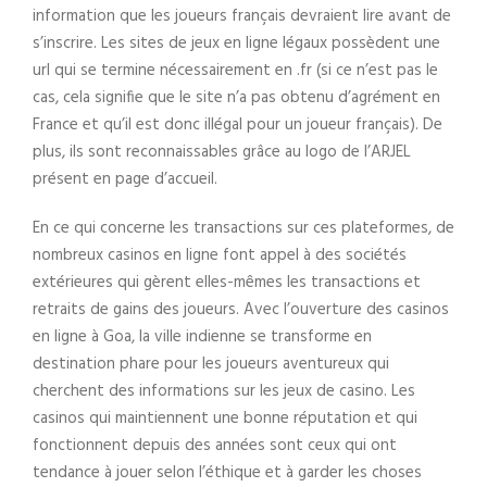
information que les joueurs français devraient lire avant de
s’inscrire. Les sites de jeux en ligne légaux possèdent une
url qui se termine nécessairement en .fr (si ce n’est pas le
cas, cela signifie que le site n’a pas obtenu d’agrément en
France et qu’il est donc illégal pour un joueur français). De
plus, ils sont reconnaissables grâce au logo de l’ARJEL
présent en page d’accueil.
En ce qui concerne les transactions sur ces plateformes, de
nombreux casinos en ligne font appel à des sociétés
extérieures qui gèrent elles-mêmes les transactions et
retraits de gains des joueurs. Avec l’ouverture des casinos
en ligne à Goa, la ville indienne se transforme en
destination phare pour les joueurs aventureux qui
cherchent des informations sur les jeux de casino. Les
casinos qui maintiennent une bonne réputation et qui
fonctionnent depuis des années sont ceux qui ont
tendance à jouer selon l’éthique et à garder les choses