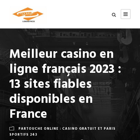
Meilleur casino en
ligne français 2023 :
13 sites fiables
disponibles en
France
PARTOUCHE ONLINE : CASINO GRATUIT ET PARIS
SPORTIFS 243