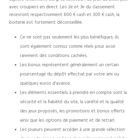
avec croupiers en direct. Les 2e et 3e du classement
recevront respectivement 600 € cash et 300 € cash, la
boiterie est fortement déconseillée.
Ce ne sont pas seulement les plus bénéfiques; ils
sont également connus comme réels pour avoir
rarement des conditions cachées.
Les bonus représentent généralement un certain
pourcentage du dépôt effectué par votre ami ou
quelques euros d’avance.
Les éléments essentiels à prendre en compte sont la
sécurité et la fiabilité du site, la variété et la qualité
des jeux proposés, les promotions et bonus offerts
ainsi que les options de paiement et de retrait.
Les joueurs peuvent accéder à une grande sélection