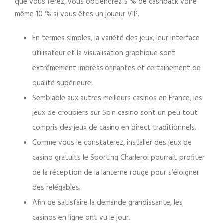
que vous ferez, vous obtiendrez 5 % de cashback voire
même 10 % si vous êtes un joueur VIP.
En termes simples, la variété des jeux, leur interface
utilisateur et la visualisation graphique sont
extrêmement impressionnantes et certainement de
qualité supérieure.
Semblable aux autres meilleurs casinos en France, les
jeux de croupiers sur Spin casino sont un peu tout
compris des jeux de casino en direct traditionnels.
Comme vous le constaterez, installer des jeux de
casino gratuits le Sporting Charleroi pourrait profiter
de la réception de la lanterne rouge pour s’éloigner
des relégables.
Afin de satisfaire la demande grandissante, les
casinos en ligne ont vu le jour.