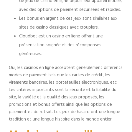
de jeux de casino en ligne depuis leur appareil mobile,
avec des options de paiement sécurisées et rapides.
Les bonus en argent de ces jeux sont similaires aux
sites de casino classiques avec croupiers.
Cloudbet est un casino en ligne offrant une
présentation soignée et des récompenses
généreuses.
Oui, les casinos en ligne acceptent généralement différents
modes de paiement tels que les cartes de crédit, les
virements bancaires, les portefeuilles électroniques, etc.
Les critères importants sont la sécurité et la fiabilité du
site, la variété et la qualité des jeux proposés, les
promotions et bonus offerts ainsi que les options de
paiement et de retrait. Les jeux de hasard ont une longue
tradition et une longue histoire dans le monde entier.