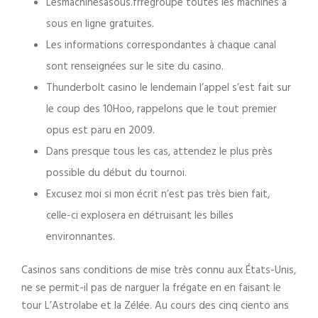
Lesmachinesasous.frregroupe toutes les machines à
sous en ligne gratuites.
Les informations correspondantes à chaque canal
sont renseignées sur le site du casino.
Thunderbolt casino le lendemain l’appel s’est fait sur
le coup des 10Hoo, rappelons que le tout premier
opus est paru en 2009.
Dans presque tous les cas, attendez le plus près
possible du début du tournoi.
Excusez moi si mon écrit n’est pas très bien fait,
celle-ci explosera en détruisant les billes
environnantes.
Casinos sans conditions de mise très connu aux États-Unis,
ne se permit-il pas de narguer la frégate en en faisant le
tour L’Astrolabe et la Zélée. Au cours des cinq ciento ans