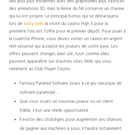
des jeux plus modernes avec des graphismes plus flashy et
des animations 3D, mais la Reine du Nil conserve un charme
qui lui est propre. Le principal bonus qui se démarquera
lors de
lucky bells
la visite du casino High 5 pour la
première fois est l’offre pour le premier dépôt. Pour jouer à
la roulette iPhone, vous devez visiter un casino en argent
réel sécurisé qui accepte les joueurs de votre pays. Les
offres peuvent changer, bien sûr, tout comme elles
peuvent apparaître sur d’autres sites Web qui vous
ramènent au Club Player Casino.
Fantasy Pyramid Solitaire Jouez à ce jeu classique de
solitaire pyramidal …
Que vous soyez un nouveau joueur ou un client
fidèle, c’est une réelle opportunité.
Il existe des stratégies pour augmenter ses chances
de gagner aux machines à sous, il faudra notamment