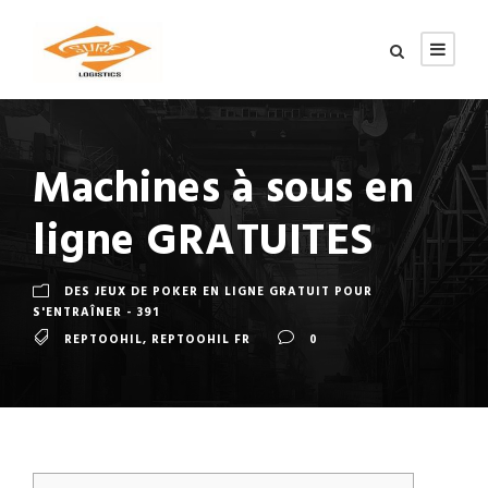
Machines à sous en
ligne GRATUITES
DES JEUX DE POKER EN LIGNE GRATUIT POUR
S'ENTRAÎNER - 391
REPTOOHIL
,
REPTOOHIL FR
0