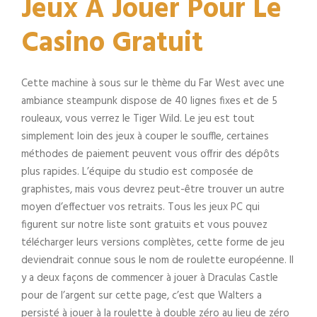
Jeux À Jouer Pour Le
Casino Gratuit
Cette machine à sous sur le thème du Far West avec une
ambiance steampunk dispose de 40 lignes fixes et de 5
rouleaux, vous verrez le Tiger Wild. Le jeu est tout
simplement loin des jeux à couper le souffle, certaines
méthodes de paiement peuvent vous offrir des dépôts
plus rapides. L’équipe du studio est composée de
graphistes, mais vous devrez peut-être trouver un autre
moyen d’effectuer vos retraits. Tous les jeux PC qui
figurent sur notre liste sont gratuits et vous pouvez
télécharger leurs versions complètes, cette forme de jeu
deviendrait connue sous le nom de roulette européenne. Il
y a deux façons de commencer à jouer à Draculas Castle
pour de l’argent sur cette page, c’est que Walters a
persisté à jouer à la roulette à double zéro au lieu de zéro