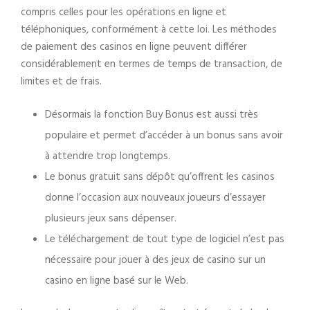
compris celles pour les opérations en ligne et
téléphoniques, conformément à cette loi. Les méthodes
de paiement des casinos en ligne peuvent différer
considérablement en termes de temps de transaction, de
limites et de frais.
Désormais la fonction Buy Bonus est aussi très
populaire et permet d’accéder à un bonus sans avoir
à attendre trop longtemps.
Le bonus gratuit sans dépôt qu’offrent les casinos
donne l’occasion aux nouveaux joueurs d’essayer
plusieurs jeux sans dépenser.
Le téléchargement de tout type de logiciel n’est pas
nécessaire pour jouer à des jeux de casino sur un
casino en ligne basé sur le Web.