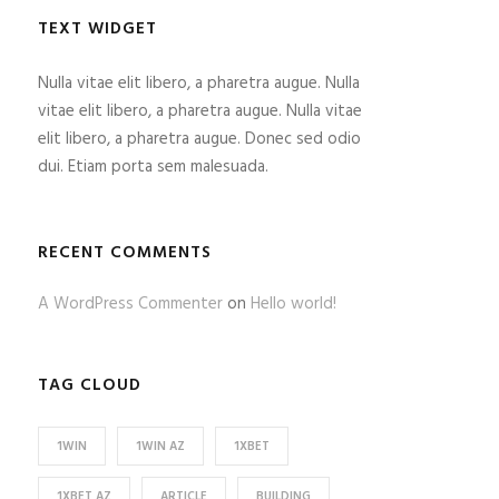
TEXT WIDGET
Nulla vitae elit libero, a pharetra augue. Nulla
vitae elit libero, a pharetra augue. Nulla vitae
elit libero, a pharetra augue. Donec sed odio
dui. Etiam porta sem malesuada.
RECENT COMMENTS
A WordPress Commenter
on
Hello world!
TAG CLOUD
1WIN
1WIN AZ
1XBET
1XBET AZ
ARTICLE
BUILDING