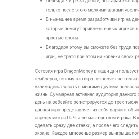
Перейдя к игре за деньги, постарайтесь п
только после этого мелкими шагами увелич
В нынешнее время разработчики игр на де
которые помогут привлечь новых игроков н
простые слоты.
Благодаря этому вы сможете без труда по
игры, не тратя при этом ни копейки своих р
Сетевая игра DragonMoney в наши дни пользует
гемблеров, потому что игра позволяет не только
взаимодействовать с многими другими пользова
жизнь. Суммарная активная аудитория данного 
день на вебсайте регистрируется до трех тысяч
данная игра представляет из себя вариант обыч
определяются ГСЧ, а не мастерством игрока. В
сделать сразу две ставки, а после чего следи
экране. Каждое мгновенье размер выигрыша поль