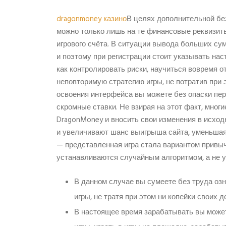
dragonmoney казино
В целях дополнительной бе
можно только лишь на те финансовые реквизит
игрового счёта. В ситуации вывода больших су
и поэтому при регистрации стоит указывать нас
как контролировать риски, научиться вовремя о
неповторимую стратегию игры, не потратив при э
освоения интерфейса вы можете без опаски пер
скромные ставки. Не взирая на этот факт, многи
DragonMoney и вносить свои изменения в исхо
и увеличивают шанс выигрыша сайта, уменьшая 
— представленная игра стала вариантом привыч
устанавливаются случайным алгоритмом, а не 
В данном случае вы сумеете без труда озн
игры, не тратя при этом ни копейки своих де
В настоящее время зарабатывать вы может