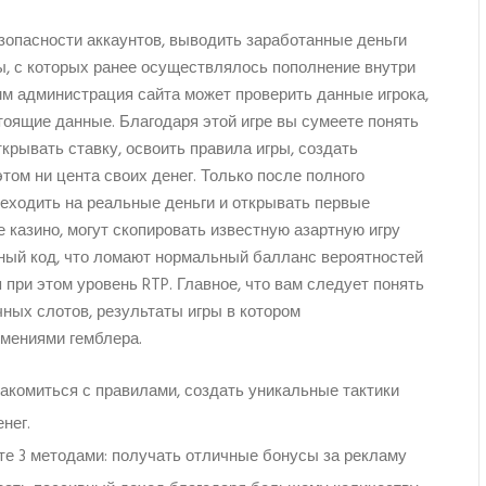
зопасности аккаунтов, выводить заработанные деньги
ы, с которых ранее осуществлялось пополнение внутри
мм администрация сайта может проверить данные игрока,
тоящие данные. Благодаря этой игре вы сумеете понять
ткрывать ставку, освоить правила игры, создать
том ни цента своих денег. Только после полного
еходить на реальные деньги и открывать первые
е казино, могут скопировать известную азартную игру
дный код, что ломают нормальный балланс вероятностей
при этом уровень RTP. Главное, что вам следует понять
ных слотов, результаты игры в котором
умениями гемблера.
акомиться с правилами, создать уникальные тактики
нег.
е 3 методами: получать отличные бонусы за рекламу