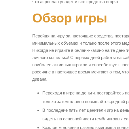
что аэроплан упадет и все средства сгорят.
Обзор игры
Перейдя на игру за настоящие средства, постар
минимальных объемах и только после этого мед
Никогда не играйте в онлайн-казино на те день
личного кошелька! С первых дней работы на са
наиболее активных игроков и способствует пас
россияне в настоящее время мечтают о том, чт
дивана.
Переходя к игре на деньги, постарайтесь 
только затем плавно повышайте средний р
В последние пять лет ценители игр на ден
видеть на основной части гемблинговых са
Каждое мгновенье размер выигрыша пользо