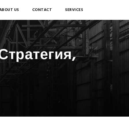
ABOUT US
CONTACT
SERVICES
Стратегия,