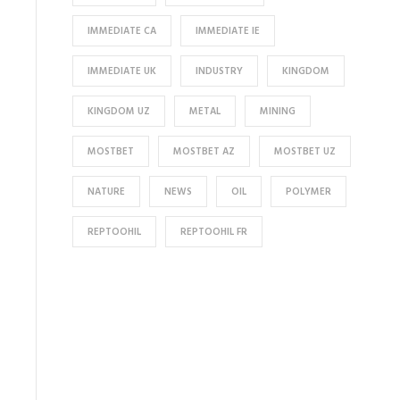
IMMEDIATE CA
IMMEDIATE IE
IMMEDIATE UK
INDUSTRY
KINGDOM
KINGDOM UZ
METAL
MINING
MOSTBET
MOSTBET AZ
MOSTBET UZ
NATURE
NEWS
OIL
POLYMER
REPTOOHIL
REPTOOHIL FR