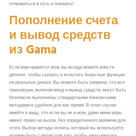
отправиться в путь и поиграть!.
Пополнение счета
и вывод средств
из Gama
Если вам нравится игра, вы всегда можете внести
депозит, чтобы сыграть и испытать бонусные функции
на реальные деньги. Вы можете быть уверены, что все
транзакции, включая ввод и вывод средств, могут быть
безопасно выполнены стандартными банковскими
методами в удобное для вас время. В этом случае
имейте в виду, что если вы не в игре, даже мини-игры
имеют право на вызов, без определенного времени для
этого. Выбор метода оплаты, который вы используете,
должен быть сделан для того, чтобы легко вносить