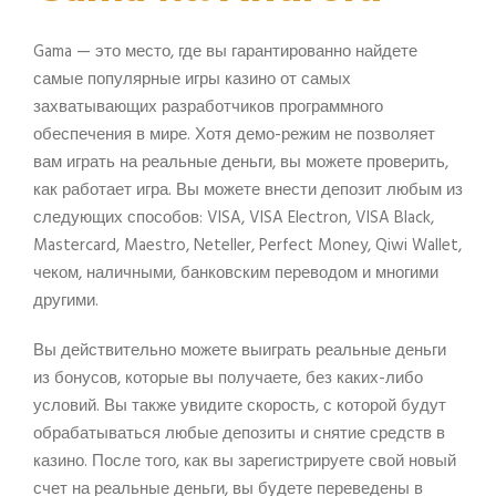
Gama — это место, где вы гарантированно найдете
самые популярные игры казино от самых
захватывающих разработчиков программного
обеспечения в мире. Хотя демо-режим не позволяет
вам играть на реальные деньги, вы можете проверить,
как работает игра. Вы можете внести депозит любым из
следующих способов: VISA, VISA Electron, VISA Black,
Mastercard, Maestro, Neteller, Perfect Money, Qiwi Wallet,
чеком, наличными, банковским переводом и многими
другими.
Вы действительно можете выиграть реальные деньги
из бонусов, которые вы получаете, без каких-либо
условий. Вы также увидите скорость, с которой будут
обрабатываться любые депозиты и снятие средств в
казино. После того, как вы зарегистрируете свой новый
счет на реальные деньги, вы будете переведены в