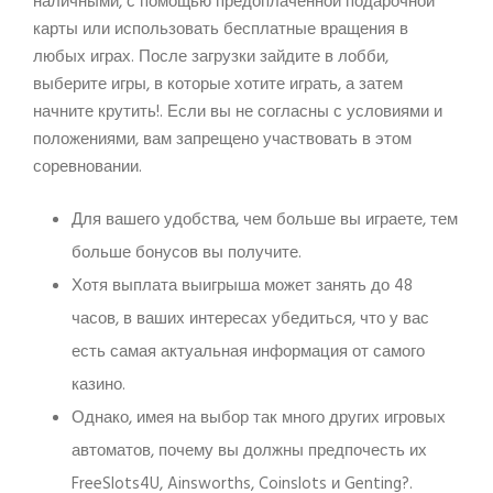
наличными, с помощью предоплаченной подарочной
карты или использовать бесплатные вращения в
любых играх. После загрузки зайдите в лобби,
выберите игры, в которые хотите играть, а затем
начните крутить!. Если вы не согласны с условиями и
положениями, вам запрещено участвовать в этом
соревновании.
Для вашего удобства, чем больше вы играете, тем
больше бонусов вы получите.
Хотя выплата выигрыша может занять до 48
часов, в ваших интересах убедиться, что у вас
есть самая актуальная информация от самого
казино.
Однако, имея на выбор так много других игровых
автоматов, почему вы должны предпочесть их
FreeSlots4U, Ainsworths, Coinslots и Genting?.