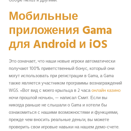
Google Nexus и другими.
Мобильные
приложения Gama
для Android и iOS
Это означает, что наши новые игроки автоматически
получают 100% приветственный бонус, который они
могут использовать при регистрации в Gama, а Gama
также является участником программы вознаграждений
WGS. «Вот вид с моего крыльца в 2 часа
онлайн казино
ночи прошлой ночью», — написал Смит. Если вы
никогда раньше не слышали о Gama и хотели бы
ознакомиться с нашими возможностями и функциями,
прежде чем вносить реальные деньги, вы можете
проверить свои игровые навыки на нашем демо-счете.