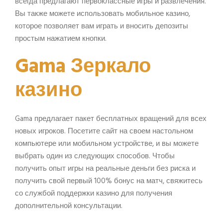
всегда предлагают первоклассные игры и развлечения.
Вы также можете использовать мобильное казино,
которое позволяет вам играть и вносить депозиты
простым нажатием кнопки.
Gama Зеркало
казино
Gama предлагает пакет бесплатных вращений для всех
новых игроков. Посетите сайт на своем настольном
компьютере или мобильном устройстве, и вы можете
выбрать один из следующих способов. Чтобы
получить опыт игры на реальные деньги без риска и
получить свой первый 100% бонус на матч, свяжитесь
со службой поддержки казино для получения
дополнительной консультации.