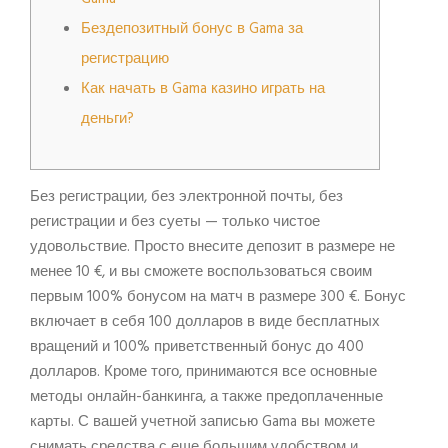
Бездепозитный бонус в Gama за
регистрацию
Как начать в Gama казино играть на
деньги?
Без регистрации, без электронной почты, без
регистрации и без суеты — только чистое
удовольствие. Просто внесите депозит в размере не
менее 10 €, и вы сможете воспользоваться своим
первым 100% бонусом на матч в размере 300 €. Бонус
включает в себя 100 долларов в виде бесплатных
вращений и 100% приветственный бонус до 400
долларов. Кроме того, принимаются все основные
методы онлайн-банкинга, а также предоплаченные
карты. С вашей учетной записью Gama вы можете
снимать средства с еще большим удобством и