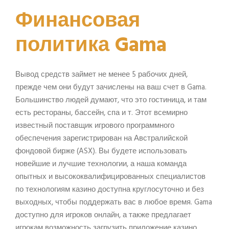
Финансовая
политика Gama
Вывод средств займет не менее 5 рабочих дней,
прежде чем они будут зачислены на ваш счет в Gama.
Большинство людей думают, что это гостиница, и там
есть рестораны, бассейн, спа и т. Этот всемирно
известный поставщик игрового программного
обеспечения зарегистрирован на Австралийской
фондовой бирже (ASX). Вы будете использовать
новейшие и лучшие технологии, а наша команда
опытных и высококвалифицированных специалистов
по технологиям казино доступна круглосуточно и без
выходных, чтобы поддержать вас в любое время. Gama
доступно для игроков онлайн, а также предлагает
игрокам возможность загрузить приложение казино,