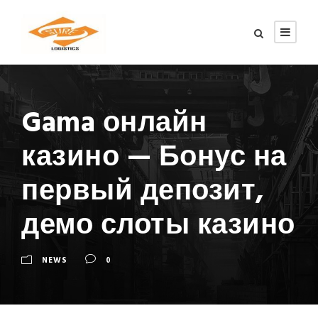
Gama онлайн
казино — Бонус на
первый депозит,
демо слоты казино
NEWS
0