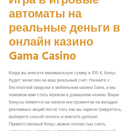
Игра в игровые
автоматы на
реальные деньги в
онлайн казино
Gama Casino
Когда вы внесете минимальную сумму в 100 €, бонус
будет зачислен на ваш реальный счет. Начните с
бесплатной загрузки в мобильном казино Gama, и мы
поможем вам стать игроком в домашнем казино. Ваши
бонусы появятся на панели инструментов на вкладке
рекламных акций после того, как вы зарегистрируетесь,
выберете способ оплаты и внесете депозит.
Приветственный бонус можно полностью снять