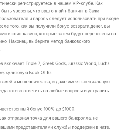
тически регистрируетесь в нашем VIP-клубе. Как
 быть уверены, что ваш онлайн-банкинг в Gama
пользователя и пароль следует использовать при входе
сле того, как вы получили бонус возврата денег, вы
ми в спин-казино, которые затем будут перенесены на
но. Наконец, выберите метод банковского
.
ключает Triple 7, Greek Gods, Jurassic World, Lucha
 же, культовую Book Of Ra.
тежей и мошенничества, и даже имеет специальную
егда готова ответить на любые вопросы и устранить
иветственный бонус 100% до $1000.
ая отправная точка для вашего банкролла, не
нашими представителями службы поддержки в чате.