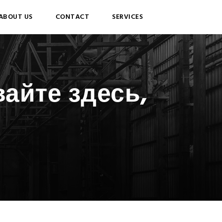
ABOUT US
CONTACT
SERVICES
айте здесь,