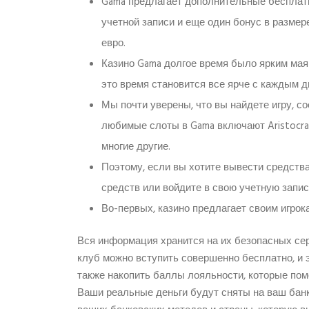
Gama предлагает дополнительные бесплатн
учетной записи и еще один бонус в размере
евро.
Казино Gama долгое время было ярким маяк
это время становится все ярче с каждым д
Мы почти уверены, что вы найдете игру, 
любимые слоты в Gama включают Aristocrat’s
многие другие.
Поэтому, если вы хотите вывести средств
средств или войдите в свою учетную запис
Во-первых, казино предлагает своим игрок
Вся информация хранится на их безопасных се
клуб можно вступить совершенно бесплатно, и 
также накопить баллы лояльности, которые пом
Ваши реальные деньги будут сняты на ваш банко