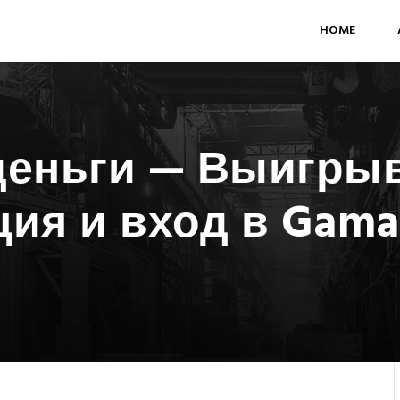
HOME
деньги — Выигрыв
ция и вход в Gama