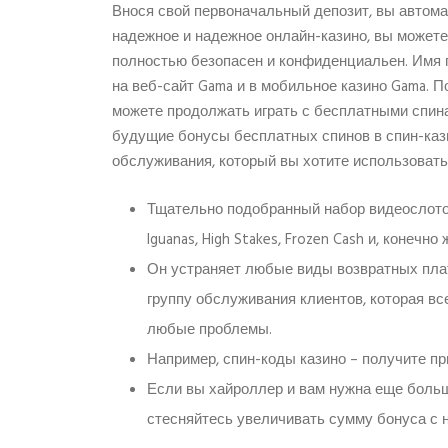
Внося свой первоначальный депозит, вы автома
надежное и надежное онлайн-казино, вы можете
полностью безопасен и конфиденциальен. Имя 
на веб-сайт Gama и в мобильное казино Gama. По
можете продолжать играть с бесплатными спина
будущие бонусы бесплатных спинов в спин-кази
обслуживания, который вы хотите использовать
Тщательно подобранный набор видеослотов в
Iguanas, High Stakes, Frozen Cash и, конечно
Он устраняет любые виды возвратных пла
группу обслуживания клиентов, которая вс
любые проблемы.
Например, спин-коды казино – получите пр
Если вы хайроллер и вам нужна еще больш
стесняйтесь увеличивать сумму бонуса с 