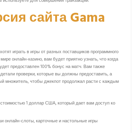
ы используете для совершения транзакции.
сия сайта Gama
хотят играть в игры от разных поставщиков программного
мире онлайн-казино, вам будет приятно узнать, что когда
будет предоставлен 100% бонус на матч. Вам также
детали проверки, которые вы должны предоставить, а
ый множитель, чтобы джекпот продолжал расти с каждым
стоимостью 1 доллар США, который дает вам доступ ко
ши онлайн-слоты, карточные и настольные игры