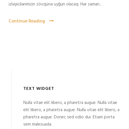
izləyicilərimizin zövqünə uyğun olacaq. Hər zaman...
Continue Reading
TEXT WIDGET
Nulla vitae elit libero, a pharetra augue. Nulla vitae
elit libero, a pharetra augue. Nulla vitae elit libero, a
pharetra augue. Donec sed odio dui. Etiam porta
sem malesuada.