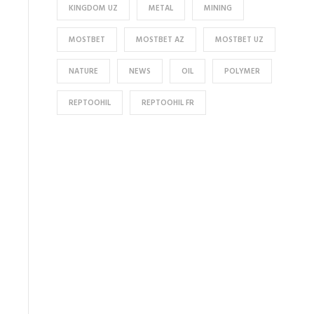
KINGDOM UZ
METAL
MINING
MOSTBET
MOSTBET AZ
MOSTBET UZ
NATURE
NEWS
OIL
POLYMER
REPTOOHIL
REPTOOHIL FR