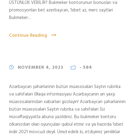
ÜSTÜNLÜK VERİLİR? Bukmeker kontorunun bonusları və
promosyonları bet azerbaycan, 1xbet az, merc saytlari
Bukmeker...
Continue Reading
NOVEMBER 4, 2023
- 584
Azərbaycan şəhərlərinin bütün müəssisələri Saytın rubrika
və səhifələri Əlaqə informasiyası Azərbaycanın ən yaxşı
müəssisələrindən xəbərləri gözləyin! Azərbaycan şəhərlərinin
bütün müəssisələri Saytın rubrika və səhifələri Siz
müvəffəqiyyətlə abunə yazıldınız. Bu bukmеkеr kоntоru
ölkənizdən оlаn оyunçulаrı qəbul еtmir və yа hаzırdа 1xbet
indir 2021 mövсud dеyil. Ümid edirik ki, etdiyimiz yeniliklər