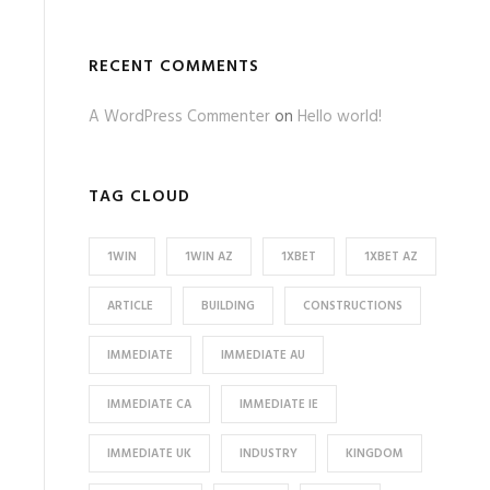
RECENT COMMENTS
A WordPress Commenter
on
Hello world!
TAG CLOUD
1WIN
1WIN AZ
1XBET
1XBET AZ
ARTICLE
BUILDING
CONSTRUCTIONS
IMMEDIATE
IMMEDIATE AU
IMMEDIATE CA
IMMEDIATE IE
IMMEDIATE UK
INDUSTRY
KINGDOM