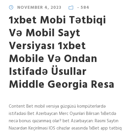
NOVEMBER 4, 2023
- 584
1xbet Mobi Tətbiqi
Və Mobil Sayt
Versiyası 1xbet
Mobile Və Ondan
Istifadə Üsullar
Middle Georgia Resa
Content Bet mobil versiya güzgüsü kompüterlərdə
istifadəsi Bet Azerbaycan Merc Oyunlari Bilirsən 1xBetdə
necə bonus qazanmaq olar? bet Azərbaycan: Rəsmi Saytın
Nəzərdən Keçirilməsi IOS cihazlar əsasında 1xBet app tətbiq