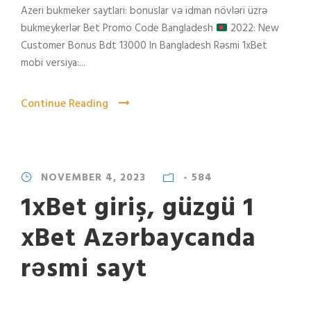
Azeri bukmeker saytlari: bonuslar və idman növləri üzrə
bukmeykerlər Bet Promo Code Bangladesh
2022: New
Customer Bonus Bdt 13000 In Bangladesh Rəsmi 1xBet
mobi versiya:...
Continue Reading
NOVEMBER 4, 2023
- 584
1xBet giriş, güzgü 1
xBet Azərbaycanda
rəsmi sayt