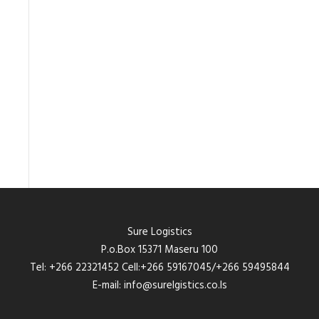
Sure Logistics
P.o.Box 15371 Maseru 100
Tel: +266 22321452 Cell:+266 59167045/+266 59495844
E-mail: info@surelgistics.co.ls