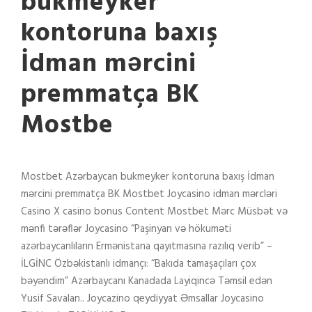
bukmeyker
kontoruna baxış
İdman mərcini
premmatça BK
Mostbe
Mostbet Azərbaycan bukmeyker kontoruna baxış İdman
mərcini premmatça BK Mostbet Joycasino idman mərcləri
Casino X casino bonus Content Mostbet Mərc Müsbət və
mənfi tərəflər Joycasino “Paşinyan və hökuməti
azərbaycanlıların Ermənistana qayıtmasına razılıq verib” –
İLGİNC Özbəkistanlı idmançı: “Bakıda tamaşaçıları çox
bəyəndim” Azərbaycanı Kanadada Layiqincə Təmsil edən
Yusif Savalan.. Joycazino qeydiyyat Əmsallar Joycasino