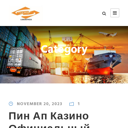
Category
1
NOVEMBER 20, 2023
1
Пин Ап Казино