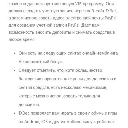
казино недавно запустило новую VIP-программу. Они
должны создать учетную запись через веб-сайт 1XBet,
а затем использовать адрес электронной почты PayPal
для создания учетной записи PayPal. Дает вам
возможность вносить депозиты и снимать средства в
любое время.
Они есть на следующих сайтах онлайн-гемблинга:
Бездепозитный бонус.
Следует отметить, что, хотя большинство
банковских вариантов доступны для депозитов и
снятия средств, есть несколько механизмов,
которые можно использовать только для
депозитов.
1XBet позволяет вам играть в свои любимые игры
на Android, iOS и других мобильных устройствах.