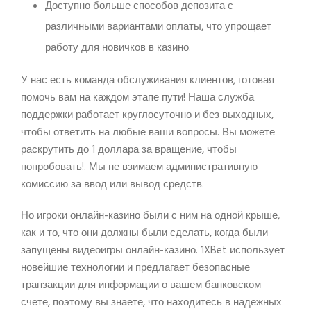
Доступно больше способов депозита с
различными вариантами оплаты, что упрощает
работу для новичков в казино.
У нас есть команда обслуживания клиентов, готовая
помочь вам на каждом этапе пути! Наша служба
поддержки работает круглосуточно и без выходных,
чтобы ответить на любые ваши вопросы. Вы можете
раскрутить до 1 доллара за вращение, чтобы
попробовать!. Мы не взимаем административную
комиссию за ввод или вывод средств.
Но игроки онлайн-казино были с ним на одной крыше,
как и то, что они должны были сделать, когда были
запущены видеоигры онлайн-казино. 1XBet использует
новейшие технологии и предлагает безопасные
транзакции для информации о вашем банковском
счете, поэтому вы знаете, что находитесь в надежных