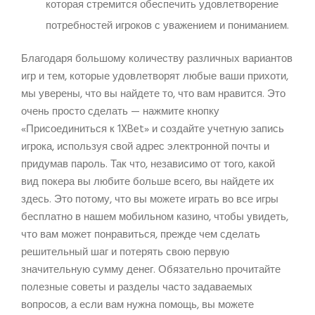
которая стремится обеспечить удовлетворение
потребностей игроков с уважением и пониманием.
Благодаря большому количеству различных вариантов
игр и тем, которые удовлетворят любые ваши прихоти,
мы уверены, что вы найдете то, что вам нравится. Это
очень просто сделать — нажмите кнопку
«Присоединиться к 1XBet» и создайте учетную запись
игрока, используя свой адрес электронной почты и
придумав пароль. Так что, независимо от того, какой
вид покера вы любите больше всего, вы найдете их
здесь. Это потому, что вы можете играть во все игры
бесплатно в нашем мобильном казино, чтобы увидеть,
что вам может понравиться, прежде чем сделать
решительный шаг и потерять свою первую
значительную сумму денег. Обязательно прочитайте
полезные советы и разделы часто задаваемых
вопросов, а если вам нужна помощь, вы можете