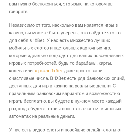
вам нужно беспокоиться, это язык, на котором вы
говорите.
Независимо от того, насколько вам нравятся игры в
казино, вы можете быть уверены, что найдете что-то
для себя в 1XBet. У нас есть множество лучших
мобильных слотов и настольных карточных игр,
которые идеально подходят для ваших повседневных
игровых потребностей, будь то барабаны, карты,
колеса или
зеркало 1хбет
даже просто ваши
счастливые числа. В 1XBet есть ряд банковских опций,
доступных для игр в казино на реальные деньги. С
правильным банковским вариантом и возможностью
играть бесплатно, вы будете в нужном месте каждый
раз, когда будете готовы попытать счастья в игровых
автоматах на реальные деньги.
У нас есть видео-слоты и новейшие онлайн-слоты от