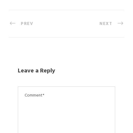
PREV
NEXT
Leave a Reply