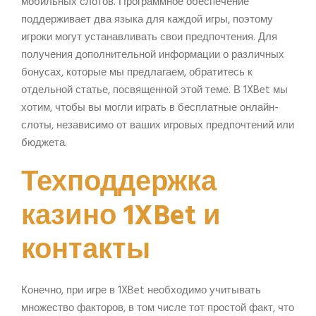
мобильных слотов. Программное обеспечение
поддерживает два языка для каждой игры, поэтому
игроки могут устанавливать свои предпочтения. Для
получения дополнительной информации о различных
бонусах, которые мы предлагаем, обратитесь к
отдельной статье, посвященной этой теме. В 1XBet мы
хотим, чтобы вы могли играть в бесплатные онлайн-
слоты, независимо от ваших игровых предпочтений или
бюджета.
Техподдержка
казино 1XBet и
контакты
Конечно, при игре в 1XBet необходимо учитывать
множество факторов, в том числе тот простой факт, что