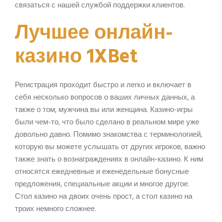
связаться с нашей службой поддержки клиентов.
Лучшее онлайн-
казино 1XBet
Регистрация проходит быстро и легко и включает в
себя несколько вопросов о ваших личных данных, а
также о том, мужчина вы или женщина. Казино-игры
были чем-то, что было сделано в реальном мире уже
довольно давно. Помимо знакомства с терминологией,
которую вы можете услышать от других игроков, важно
также знать о вознаграждениях в онлайн-казино. К ним
относятся ежедневные и еженедельные бонусные
предложения, специальные акции и многое другое.
Стол казино на двоих очень прост, а стол казино на
троих немного сложнее.