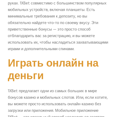
руках. 1XBet совместимо с большинством популярных
мобильных устройств, включая планшеты. Есть
минимальные требования к депозиту, но вы
обязательно найдете что-то по своему вкусу. Эти
приветственные бонусы — это просто способ
отблагодарить вас за регистрацию, и вы можете
использовать их, чтобы насладиться захватывающими
играми и дополнительными спинами.
Играть онлайн на
деньги
1XBet предлагает одни из самых больших в мире
бонусов казино и мобильных слотов. Или, если хотите,
вы можете просто использовать онлайн-казино без
загрузки или приложения. Мобильное приложение