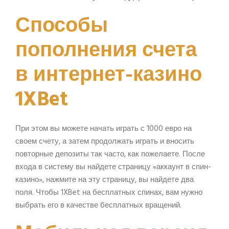
Способы
пополнения счета
в интернет-казино
1XBet
При этом вы можете начать играть с 1000 евро на
своем счету, а затем продолжать играть и вносить
повторные депозиты так часто, как пожелаете. После
входа в систему вы найдете страницу «аккаунт в спин-
казино», нажмите на эту страницу, вы найдете два
поля. Чтобы 1XBet на бесплатных спинах, вам нужно
выбрать его в качестве бесплатных вращений.