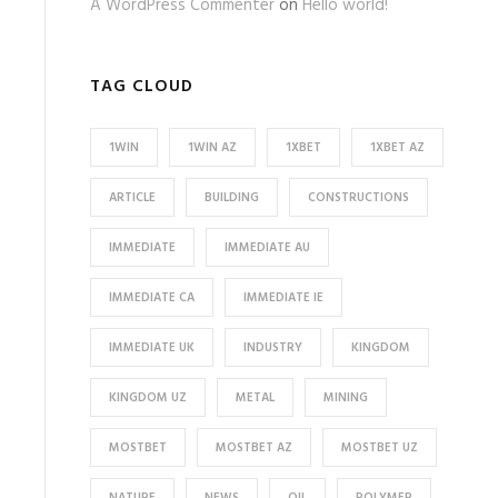
A WordPress Commenter
on
Hello world!
TAG CLOUD
1WIN
1WIN AZ
1XBET
1XBET AZ
ARTICLE
BUILDING
CONSTRUCTIONS
IMMEDIATE
IMMEDIATE AU
IMMEDIATE CA
IMMEDIATE IE
IMMEDIATE UK
INDUSTRY
KINGDOM
KINGDOM UZ
METAL
MINING
MOSTBET
MOSTBET AZ
MOSTBET UZ
NATURE
NEWS
OIL
POLYMER