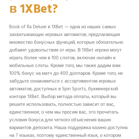
в 1XBet?
Book of Ra Deluxe в 1XBet — одна из наших самых
захватывающих игровых автоматов, предлагающая
множество бонусных функций, которые обязательно
добавят удовольствия от игры. В 1XBet игроки могут
играть более чем в 100 слотов, включая онлайн и
мобильные слоты. Кроме того, мы также дадим вам
100% бонус на матч до 400 долларов. Кроме того, не
забудьте ознакомиться с ассортиментом игровых
автоматов, доступных в Spin Sports, букмекерской
конторе 1XBet. Выбор метода оплаты, который вы
решите использовать, полностью зависит от вас,
единственное, о чем мы просим вас, это прочитать
условия бонуса для четкого объяснения ваших
вариантов депозита. Наша поддержка казино доступна
на 7 языках, поэтому единственный язык, о котором