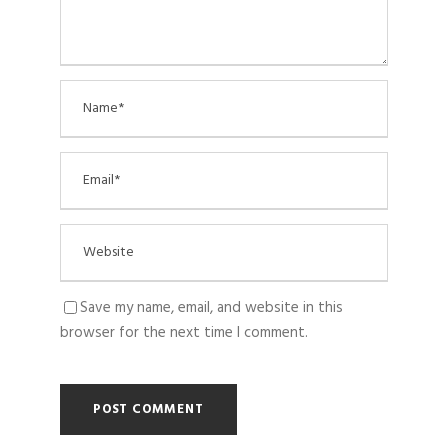
Save my name, email, and website in this
browser for the next time I comment.