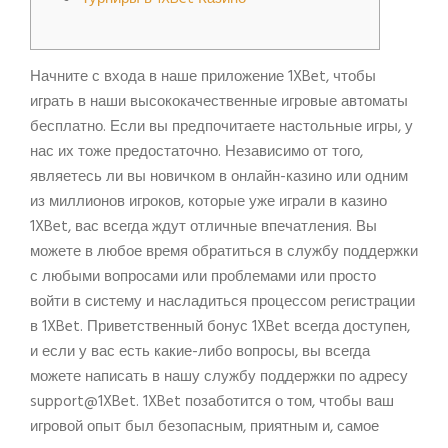
Начните с входа в наше приложение 1XBet, чтобы
играть в наши высококачественные игровые автоматы
бесплатно. Если вы предпочитаете настольные игры, у
нас их тоже предостаточно. Независимо от того,
являетесь ли вы новичком в онлайн-казино или одним
из миллионов игроков, которые уже играли в казино
1XBet, вас всегда ждут отличные впечатления. Вы
можете в любое время обратиться в службу поддержки
с любыми вопросами или проблемами или просто
войти в систему и насладиться процессом регистрации
в 1XBet. Приветственный бонус 1XBet всегда доступен,
и если у вас есть какие-либо вопросы, вы всегда
можете написать в нашу службу поддержки по адресу
support@1XBet. 1XBet позаботится о том, чтобы ваш
игровой опыт был безопасным, приятным и, самое