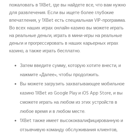
пожаловать в 1XBet, где вы найдете все, что вам нужно
для развлечения. Если вы ищете более глубокие
впечатления, у 1XBet есть специальная VIP-программа.
Во всех наших играх онлайн-казино вы можете играть
на реальные деньги, играть в мини-игры на реальные
деньги и прогрессировать в наших карьерных играх
казино, а также играть бесплатно.
Затем введите сумму, которую хотите внести, и
нажмите «Далее», чтобы продолжить.
Вы можете загрузить захватывающее мобильное
казино 1XBet из Google Play и iOS App Store, и вы
сможете играть на любом из этих устройств в
любое время и в любом месте.
1XBet также имеет высококвалифицированную и
отзывчивую команду обслуживания клиентов,