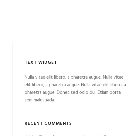
TEXT WIDGET
Nulla vitae elit libero, a pharetra augue. Nulla vitae
elit libero, a pharetra augue. Nulla vitae elit libero, a
pharetra augue. Donec sed odio dui. Etiam porta
sem malesuada.
RECENT COMMENTS