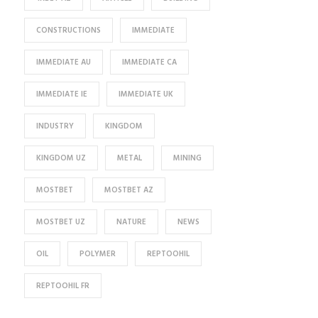
CONSTRUCTIONS
IMMEDIATE
IMMEDIATE AU
IMMEDIATE CA
IMMEDIATE IE
IMMEDIATE UK
INDUSTRY
KINGDOM
KINGDOM UZ
METAL
MINING
MOSTBET
MOSTBET AZ
MOSTBET UZ
NATURE
NEWS
OIL
POLYMER
REPTOOHIL
REPTOOHIL FR