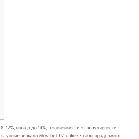
 8–12%, иногда до 14%, в зависимости от популярности
доступные зеркала Mostbet UZ online, чтобы продолжить