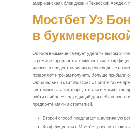
американская), блек джек и Техасский Холдем, п
Мостбет Уз Бо
в букмекерско
Особое внимание следует уделить высоким ко
стремится предлагать конкурентные коэффицие
игроков и предоставляя им превосходные воз
позволяют игрокам получать больше прибыли от
Официальный сайт Mostbet Uz online также пре
системные ставки, форы, тоталы и множество д
найти наиболее подходящий для себя вариант и
предпочтениями и стратегией.
Второй способ предлагает аналогичную рег
Коэффициенты в Мостбет рассчитываются с