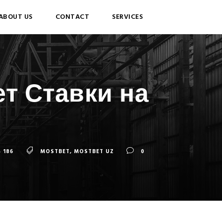
ABOUT US
CONTACT
SERVICES
т Ставки на
 186
MOSTBET
,
MOSTBET UZ
0