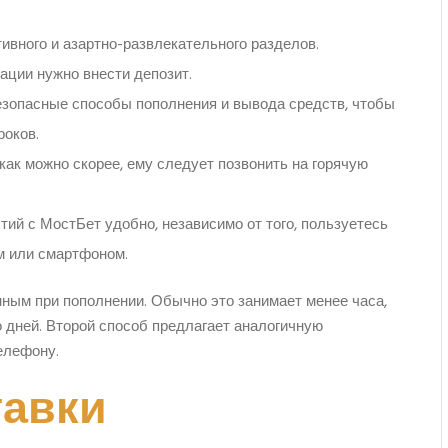
тивного и азартно-развлекательного разделов.
рации нужно внести депозит.
безопасные способы пополнения и вывода средств, чтобы
роков.
 как можно скорее, ему следует позвонить на горячую
ий с МостБет удобно, независимо от того, пользуетесь
м или смартфоном.
ным при пополнении. Обычно это занимает менее часа,
о дней. Второй способ предлагает аналогичную
телефону.
тавки