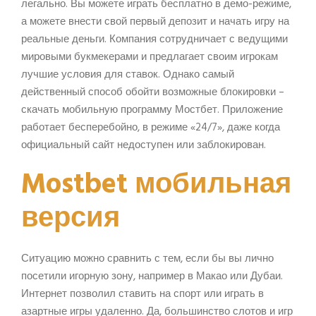
легально. Вы можете играть бесплатно в демо-режиме,
а можете внести свой первый депозит и начать игру на
реальные деньги. Компания сотрудничает с ведущими
мировыми букмекерами и предлагает своим игрокам
лучшие условия для ставок. Однако самый
действенный способ обойти возможные блокировки –
скачать мобильную программу Мостбет. Приложение
работает бесперебойно, в режиме «24/7», даже когда
официальный сайт недоступен или заблокирован.
Mostbet мобильная
версия
Ситуацию можно сравнить с тем, если бы вы лично
посетили игорную зону, например в Макао или Дубаи.
Интернет позволил ставить на спорт или играть в
азартные игры удаленно. Да, большинство слотов и игр