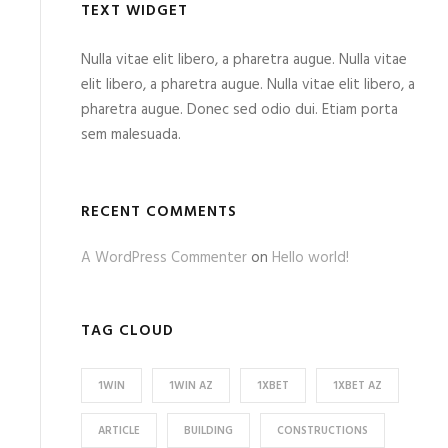
TEXT WIDGET
Nulla vitae elit libero, a pharetra augue. Nulla vitae
elit libero, a pharetra augue. Nulla vitae elit libero, a
pharetra augue. Donec sed odio dui. Etiam porta
sem malesuada.
RECENT COMMENTS
A WordPress Commenter
on
Hello world!
TAG CLOUD
1WIN
1WIN AZ
1XBET
1XBET AZ
ARTICLE
BUILDING
CONSTRUCTIONS