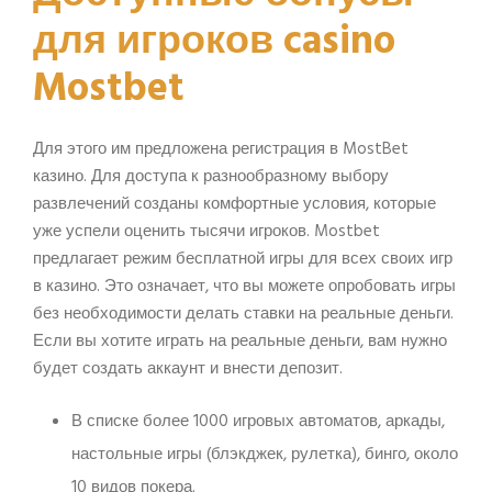
для игроков casino
Mostbet
Для этого им предложена регистрация в MostBet
казино. Для доступа к разнообразному выбору
развлечений созданы комфортные условия, которые
уже успели оценить тысячи игроков. Mostbet
предлагает режим бесплатной игры для всех своих игр
в казино. Это означает, что вы можете опробовать игры
без необходимости делать ставки на реальные деньги.
Если вы хотите играть на реальные деньги, вам нужно
будет создать аккаунт и внести депозит.
В списке более 1000 игровых автоматов, аркады,
настольные игры (блэкджек, рулетка), бинго, около
10 видов покера.