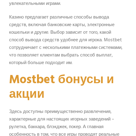
увлекательными играми.
Казино предлагает различные способы вывода
средств, включая банковские карты, электронные
кошельки и другие. Выбор зависит от того, какой
способ вывода средств удобнее для игрока. Mostbet
сотрудничает с несколькими платежными системами,
что позволяет клиентам выбрать способ выплат,
который больше подходит им.
Mostbet бонусы и
акции
Здесь доступны преимущественно развлечения,
характерные для настоящих игорных заведений –
рулетка, баккара, блэкджек, покер. А главная
особенность в том, что все игры проводят реальные