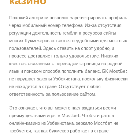
казино
Похожий алгоритм позволит зарегистрировать профиль
через мобильный номер телефона. Из-за отсутствия
регуляции деятельность гемблинг ресурсов сайты
многих букмекеров остаются неудобными для местных
пользователей. Здесь ставить на спорт удобно, и
процесс доставляет только удовольствие. Никаких
квестов, связанных с переводом страницы на родной
язык и поиском способа пополнить баланс. БК MostBet
не нарушает законы Узбекистана, поскольку физически
не находится в стране. Отсутствует любая
ответственность за пользование сайтом.
Это означает, что вы можете наслаждаться всеми
преимуществами игры в Mostbet. Чтобы играть в
онлайн-казино из Узбекистана, зеркало Мостбет не
требуется, так как букмекер работает в стране