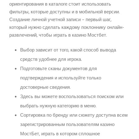
ориентирования в каталоге стоит использовать
фильтры, которые доступны и в мобильной версии.
Создание личной учетной записи – первый шаг,
который нужно сделать каждому поклоннику онлайн-
развлечений, чтобы играть в казино Мостбет.
Выбор зависит от того, какой способ вывода
средств удобнее для игрока.
Подготовьте сканы документов для
подтверждения и используйте только
достоверные сведения.
Здесь вы можете воспользоваться поиском или
выбрать нужную категорию в меню.
Сортировка по бренду или сюжету доступна всем
зарегистрированным пользователям казино
МостБет, играть в котором сплошное