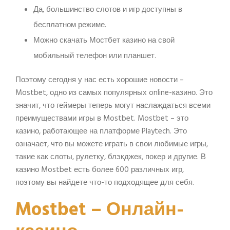
Да, большинство слотов и игр доступны в
бесплатном режиме.
Можно скачать Мостбет казино на свой
мобильный телефон или планшет.
Поэтому сегодня у нас есть хорошие новости –
Mostbet, одно из самых популярных online-казино. Это
значит, что геймеры теперь могут наслаждаться всеми
преимуществами игры в Mostbet. Mostbet – это
казино, работающее на платформе Playtech. Это
означает, что вы можете играть в свои любимые игры,
такие как слоты, рулетку, блэкджек, покер и другие. В
казино Mostbet есть более 600 различных игр,
поэтому вы найдете что-то подходящее для себя.
Mostbet – Онлайн-