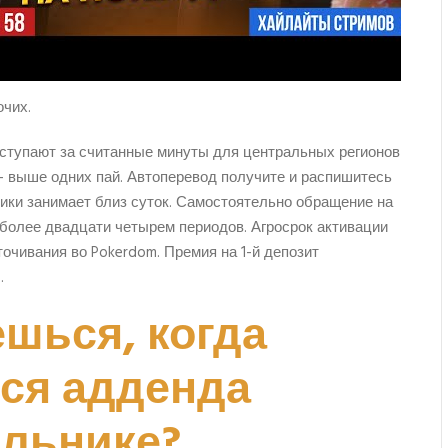
очих.
оступают за считанные минуты для центральных регионов
– выше одних пай. Автоперевод получите и распишитесь
ки занимает близ суток. Самостоятельно обращение на
более двадцати четырем периодов. Агросрок активации
очивания во Pokerdom. Премия на 1-й депозит
.
ешься, когда
ся адденда
ильнике?