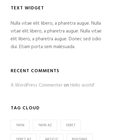
TEXT WIDGET
Nulla vitae elit libero, a pharetra augue. Nulla
vitae elit libero, a pharetra augue. Nulla vitae
elit libero, a pharetra augue. Donec sed odio
dui. Etiam porta sem malesuada.
RECENT COMMENTS
A WordPress Commenter
on
Hello world!
TAG CLOUD
1WIN
1WIN AZ
1XBET
1XBET AZ
ARTICLE
BUILDING