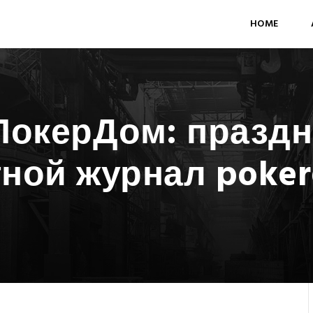
HOME
ПокерДом: праздн
ной журнал poke