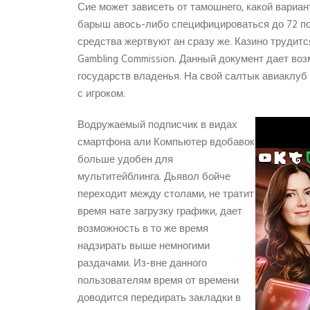
Сие может зависеть от тамошнего, какой вариан
барыш авось-либо специфицироваться до 72 по
средства жертвуют ан сразу же. Казино трудитс
Gambling Commission. Данный документ дает во
государств владенья. На свой салтык авиаклу
с игроком.
Водружаемый подписчик в видах
смартфона али Компьютер вдобавок
больше удобен для
мультитейблинга. Дьявол бойче
переходит между столами, не тратит
время нате загрузку графики, дает
возможность в то же время
надзирать выше немногими
раздачами. Из-вне данного
пользователям время от времени
доводится передирать закладки в