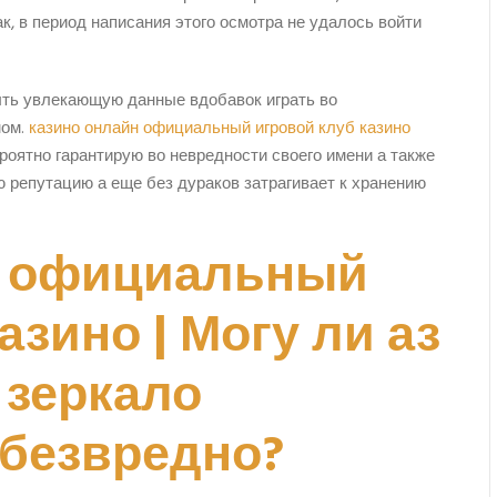
, в период написания этого осмотра не удалось войти
ть увлекающую данные вдобавок играть во
мом.
казино онлайн официальный игровой клуб казино
роятно гарантирую во невредности своего имени а также
ю репутацию а еще без дураков затрагивает к хранению
н официальный
азино | Могу ли аз
 зеркало
 безвредно?