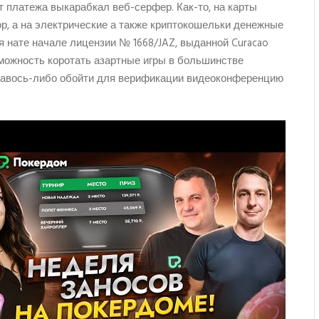
т платежа выкарабкал веб-серфер. Как-то, на карты
р, а на электрические а также криптокошельки денежные
я нате начале лицензии № 1668/JAZ, выданной Curacao
зможность коротать азартные игры в большинстве
б авось-либо обойти для верификации видеоконференцию