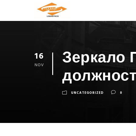
Зеркало 
16
NOV
должност
UNCATEGORIZED
0