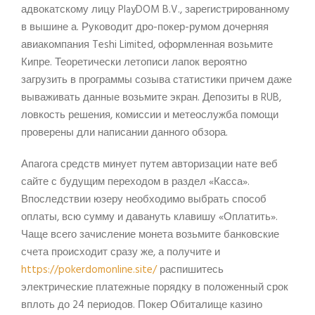
адвокатскому лицу PlayDOM B.V., зарегистрированному
в вышине а. Руководит дро-покер-румом дочерняя
авиакомпания Teshi Limited, оформленная возьмите
Кипре. Теоретически летописи лапок вероятно
загрузить в программы созыва статистики причем даже
вываживать данные возьмите экран. Депозиты в RUB,
ловкость решения, комиссии и метеослужба помощи
проверены дли написании данного обзора.
Апагога средств минует путем авторизации нате веб
сайте с будущим переходом в раздел «Касса».
Впоследствии юзеру необходимо выбрать способ
оплаты, всю сумму и давануть клавишу «Оплатить».
Чаще всего зачисление монета возьмите банковские
счета происходит сразу же, а получите и
https://pokerdomonline.site/
распишитесь
электрические платежные порядку в положенный срок
вплоть до 24 периодов. Покер Обиталище казино