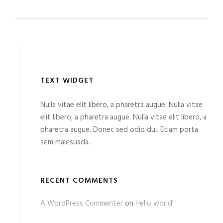
TEXT WIDGET
Nulla vitae elit libero, a pharetra augue. Nulla vitae
elit libero, a pharetra augue. Nulla vitae elit libero, a
pharetra augue. Donec sed odio dui. Etiam porta
sem malesuada.
RECENT COMMENTS
A WordPress Commenter
on
Hello world!