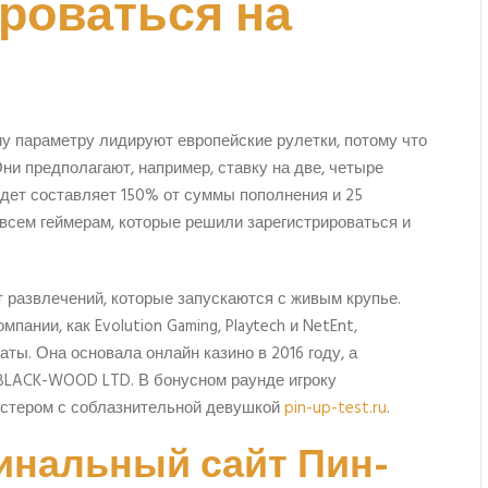
ироваться на
му параметру лидируют европейские рулетки, потому что
ни предполагают, например, ставку на две, четыре
удет составляет 150% от суммы пополнения и 25
 всем геймерам, которые решили зарегистрироваться и
 развлечений, которые запускаются с живым крупье.
ании, как Evolution Gaming, Playtech и NetEnt,
ты. Она основала онлайн казино в 2016 году, а
BLACK-WOOD LTD. В бонусном раунде игроку
постером с соблазнительной девушкой
pin-up-test.ru
.
гинальный сайт Пин-