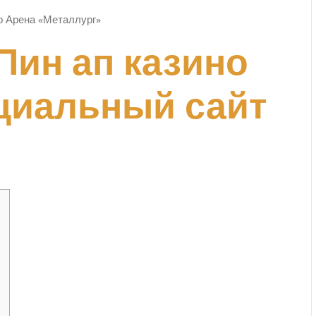
о Арена «Металлург»
 Пин ап казино
циальный сайт