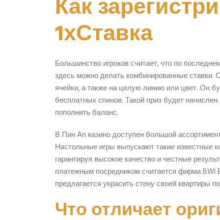
Как зарегистр
1хСтавка
Большинство игроков считает, что по последне
здесь можно делать комбинированные ставки. О
ячейки, а также на целую линию или цвет. Он б
бесплатных спинов. Такой приз будет начислен
пополнить баланс.
В Пин Ап казино доступен большой ассортимент
Настольные игры выпускают такие известные комп
гарантируя высокое качество и честные результа
платежным посредником считается фирма BWI 
предлагается украсить стену своей квартиры 
Что отличает ори