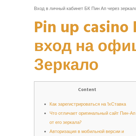
Вход в личный кабинет БК Пин Ап через зеркал
Pin up casino
вход на офи
Зеркало
Content
Как зарегистрироваться на 1хСтавка
Что отличает оригинальный сайт Пин-Ап
от его зеркала?
Авторизация в мобильной версии и