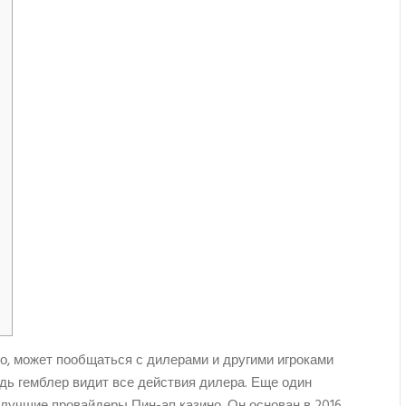
о, может пообщаться с дилерами и другими игроками
ведь гемблер видит все действия дилера. Еще один