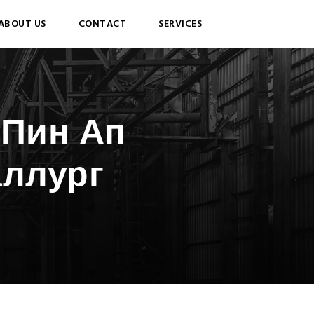
ABOUT US
CONTACT
SERVICES
 Пин Ап
аллург