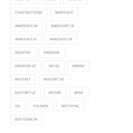
CONSTRUCTIONS
IMMEDIATE
IMMEDIATE AU
IMMEDIATE CA
IMMEDIATE IE
IMMEDIATE UK
INDUSTRY
KINGDOM
KINGDOM UZ
METAL
MINING
MOSTBET
MOSTBET AZ
MOSTBET UZ
NATURE
NEWS
OIL
POLYMER
REPTOOHIL
REPTOOHIL FR