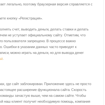
ает легально, поэтому браузерная версия справляется с
ете кнопку «Регистрация».
лнять счет, выводить деньги, делать ставки и делать
ичем не уступает официальному сайту. Отметим, что
го пользователя запрещено. В процессе важно
. Ошибки в указании данных часто приводят к
писи, можно играть на деньги, но для вывода денег
uz
.
ах, где сайт заблокирован. Приложение здесь не просто
 настоящее расширение функционала сайта. Скорость
а команды зачастую выше, чем на самом сайте. Чтобы
ждый наш клиент получит необходимую помощь, компания