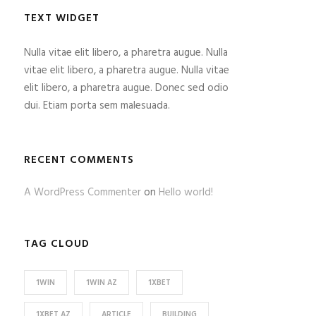
TEXT WIDGET
Nulla vitae elit libero, a pharetra augue. Nulla
vitae elit libero, a pharetra augue. Nulla vitae
elit libero, a pharetra augue. Donec sed odio
dui. Etiam porta sem malesuada.
RECENT COMMENTS
A WordPress Commenter
on
Hello world!
TAG CLOUD
1WIN
1WIN AZ
1XBET
1XBET AZ
ARTICLE
BUILDING