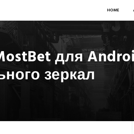
HOME
ostBet для Androi
ного зеркал