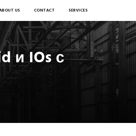
ABOUT US
CONTACT
SERVICES
d и IOs с