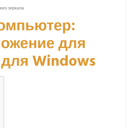
ного зеркала
компьютер:
ложение для
 для Windows