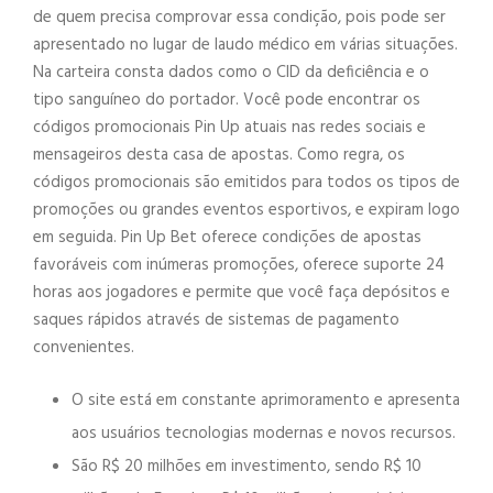
de quem precisa comprovar essa condição, pois pode ser
apresentado no lugar de laudo médico em várias situações.
Na carteira consta dados como o CID da deficiência e o
tipo sanguíneo do portador. Você pode encontrar os
códigos promocionais Pin Up atuais nas redes sociais e
mensageiros desta casa de apostas. Como regra, os
códigos promocionais são emitidos para todos os tipos de
promoções ou grandes eventos esportivos, e expiram logo
em seguida. Pin Up Bet oferece condições de apostas
favoráveis com inúmeras promoções, oferece suporte 24
horas aos jogadores e permite que você faça depósitos e
saques rápidos através de sistemas de pagamento
convenientes.
O site está em constante aprimoramento e apresenta
aos usuários tecnologias modernas e novos recursos.
São R$ 20 milhões em investimento, sendo R$ 10