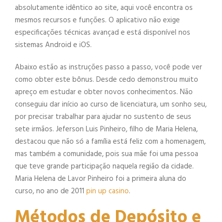
absolutamente idêntico ao site, aqui você encontra os
mesmos recursos e funções. O aplicativo não exige
especificações técnicas avançad e está disponível nos
sistemas Android e iOS.
Abaixo estão as instruções passo a passo, você pode ver
como obter este bônus. Desde cedo demonstrou muito
apreço em estudar e obter novos conhecimentos. Não
conseguiu dar início ao curso de licenciatura, um sonho seu,
por precisar trabalhar para ajudar no sustento de seus
sete irmãos. Jeferson Luis Pinheiro, filho de Maria Helena,
destacou que não só a família está feliz com a homenagem,
mas também a comunidade, pois sua mãe foi uma pessoa
que teve grande participação naquela região da cidade.
Maria Helena de Lavor Pinheiro foi a primeira aluna do
curso, no ano de 2011
pin up casino
.
Métodos de Depósito e