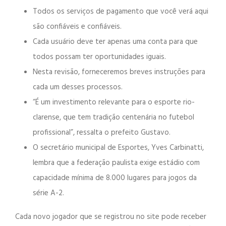
Todos os serviços de pagamento que você verá aqui
são confiáveis ​​e confiáveis.
Cada usuário deve ter apenas uma conta para que
todos possam ter oportunidades iguais.
Nesta revisão, forneceremos breves instruções para
cada um desses processos.
“É um investimento relevante para o esporte rio-
clarense, que tem tradição centenária no futebol
profissional”, ressalta o prefeito Gustavo.
O secretário municipal de Esportes, Yves Carbinatti,
lembra que a federação paulista exige estádio com
capacidade mínima de 8.000 lugares para jogos da
série A-2.
Cada novo jogador que se registrou no site pode receber