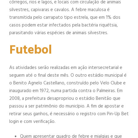
córregos, rios e lagos, e locais com circulação de animais
silvestres, capivaras e cavalos. A febre maculosa é
transmitida pelo carrapato tipo estrela, que em 1% dos
casos podem estar infectados pela bactéria riquétsia,
parasitando várias espécies de animais silvestres.
Futebol
As atividades serão realizadas em ação intersecretarial e
seguem até o final deste mês. O outro estádio municipal é
o Benito Agnelo Castellano, construído pelo Velo Clube e
inaugurado em 1972, numa partida contra o Palmeiras. Em
2008, a prefeitura desapropriou o estádio Benitão que
passou a ser patrimônio do município. A fim de apostar e
retirar seus ganhos, é necessário o registro com Pin-Up Bet
login e com verificação.
Quem apresentar quadro de febre e mialgias e que