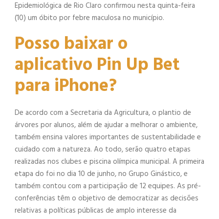
Epidemiológica de Rio Claro confirmou nesta quinta-feira
(10) um óbito por febre maculosa no município.
Posso baixar o
aplicativo Pin Up Bet
para iPhone?
De acordo com a Secretaria da Agricultura, o plantio de
árvores por alunos, além de ajudar a melhorar o ambiente,
também ensina valores importantes de sustentabilidade e
cuidado com a natureza. Ao todo, serão quatro etapas
realizadas nos clubes e piscina olímpica municipal. A primeira
etapa do foi no dia 10 de junho, no Grupo Ginástico, e
também contou com a participação de 12 equipes. As pré-
conferências têm o objetivo de democratizar as decisões
relativas a políticas públicas de amplo interesse da