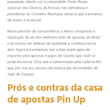
população, dando voz à comunidade. Paulo Meyer,
assessor dos Direitos da Pessoa com Deficiência e
presidente do Conselho Municipal, observa que a presença
de todos é essencial.
Nesse período de sua existência, a marca conquistou a
reputação de um dos melhores sites de apostas do Brasil
e se tornou um símbolo de qualidade e confiança nessa
área. Agora esta empresa tem a mais ampla gama de
esportes para apostas e jogos de cassino que você só
pode encontrar. Este site é administrado pela Carletta NV,
que, por sua vez, possui uma licença das Autoridades de
Jogo de Curaçao.
Prós e contras da casa
de apostas Pin Up