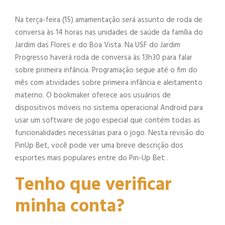
Na terça-feira (15) amamentação será assunto de roda de
conversa às 14 horas nas unidades de saúde da família do
Jardim das Flores e do Boa Vista. Na USF do Jardim
Progresso haverá roda de conversa às 13h30 para falar
sobre primeira infância. Programação segue até o fim do
mês com atividades sobre primeira infância e aleitamento
materno. O bookmaker oferece aos usuários de
dispositivos móveis no sistema operacional Android para
usar um software de jogo especial que contém todas as
funcionalidades necessárias para o jogo. Nesta revisão do
PinUp Bet, você pode ver uma breve descrição dos
esportes mais populares entre do Pin-Up Bet .
Tenho que verificar
minha conta?