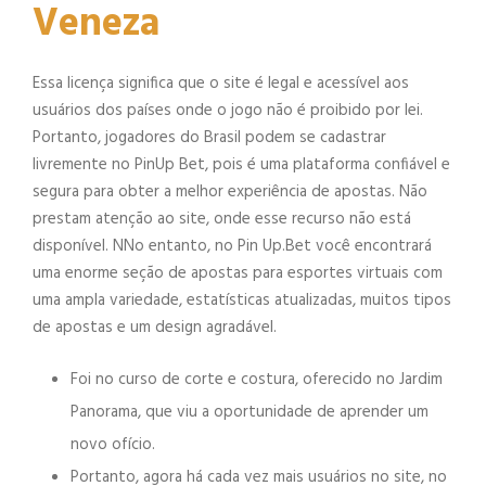
Veneza
Essa licença significa que o site é legal e acessível aos
usuários dos países onde o jogo não é proibido por lei.
Portanto, jogadores do Brasil podem se cadastrar
livremente no PinUp Bet, pois é uma plataforma confiável e
segura para obter a melhor experiência de apostas. Não
prestam atenção ao site, onde esse recurso não está
disponível. NNo entanto, no Pin Up.Bet você encontrará
uma enorme seção de apostas para esportes virtuais com
uma ampla variedade, estatísticas atualizadas, muitos tipos
de apostas e um design agradável.
Foi no curso de corte e costura, oferecido no Jardim
Panorama, que viu a oportunidade de aprender um
novo ofício.
Portanto, agora há cada vez mais usuários no site, no