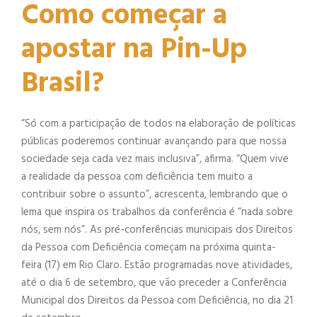
Como começar a
apostar na Pin-Up
Brasil?
“Só com a participação de todos na elaboração de políticas
públicas poderemos continuar avançando para que nossa
sociedade seja cada vez mais inclusiva”, afirma. “Quem vive
a realidade da pessoa com deficiência tem muito a
contribuir sobre o assunto”, acrescenta, lembrando que o
lema que inspira os trabalhos da conferência é “nada sobre
nós, sem nós”. As pré-conferências municipais dos Direitos
da Pessoa com Deficiência começam na próxima quinta-
feira (17) em Rio Claro. Estão programadas nove atividades,
até o dia 6 de setembro, que vão preceder a Conferência
Municipal dos Direitos da Pessoa com Deficiência, no dia 21