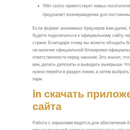
1Win casino приветствует новых посетител
предлагает вознаграждения для постоянных
Если формат анонимных браузеров вам далек, т
будете подключаться к официальному сайту чер
стране. Благодаря этому вы можете обходить бл
на наличие официальной блокировки официально
ответственности перед законом. Это значит, чт
вин, делать депозиты и выводить выигрыши. Чт
нужно перейти в раздел линия, а затем выбрать 
пари.
in скачать прило
сайта
Работа с зеркалами ведется для обеспечения б