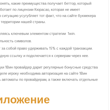
онять, какие преимущества получает беттор, который
работает по лицензии Кюрасао, которая не имеет
 ситуацию усугубляет тот факт, что на сайте букмекера
а территории нашей страны.
вляясь ключевым элементом стратегии 1win.
ильность символов.
т за собой право удерживать 15% с каждой транзакции.
ную ссылку и подключается к серверам через нее.
дки 1Вин провайдер дарит регулярные бонусные средства
деле игроку необходима авторизация на сайте 1Вин
ть автоматы по провайдерам, а также включать отдельные
иложение