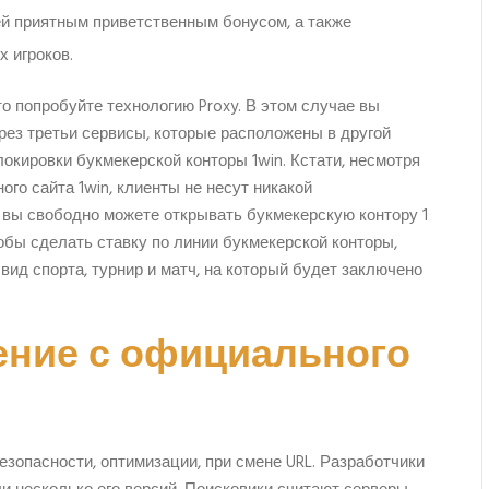
ей приятным приветственным бонусом, а также
 игроков.
о попробуйте технологию Proxy. В этом случае вы
ез третьи сервисы, которые расположены в другой
окировки букмекерской конторы 1win. Кстати, несмотря
го сайта 1win, клиенты не несут никакой
о вы свободно можете открывать букмекерскую контору 1
обы сделать ставку по линии букмекерской конторы,
вид спорта, турнир и матч, на который будет заключено
жение с официального
езопасности, оптимизации, при смене URL. Разработчики