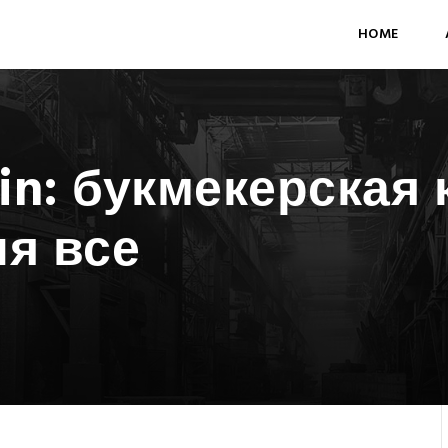
HOME
in: букмекерская 
ля все