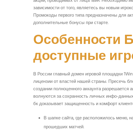
акций, проводимых от лица 1вин. Необходимо им
зависимости от того, являетесь вы новым игро
Промокоды первого типа предназначены для ак
дополнительные бонусы при старте.
Особенности Б
доступные игр
В России главный домен игровой площадки 1Win
лицензии от властей нашей страны. Пресечь бл
создании полноценного аккаунта разрешается ак
волнуются за сохранность личных инфо-данных
бк доказывает защищенность и комфорт клиент
В шапке сайта, где расположилось меню, н
прошедших матчей.