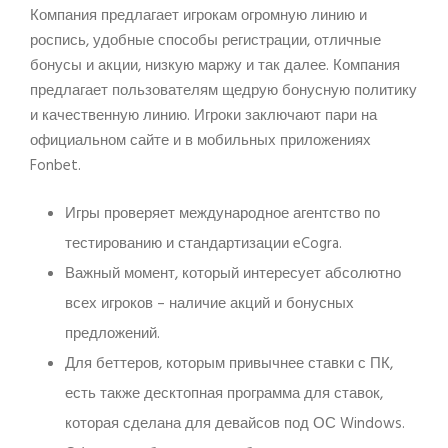
Компания предлагает игрокам огромную линию и
роспись, удобные способы регистрации, отличные
бонусы и акции, низкую маржу и так далее. Компания
предлагает пользователям щедрую бонусную политику
и качественную линию. Игроки заключают пари на
официальном сайте и в мобильных приложениях
Fonbet.
Игры проверяет международное агентство по
тестированию и стандартизации eCogra.
Важный момент, который интересует абсолютно
всех игроков – наличие акций и бонусных
предложений.
Для беттеров, которым привычнее ставки с ПК,
есть также десктопная программа для ставок,
которая сделана для девайсов под ОС Windows.