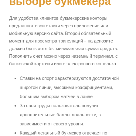
выборе букмекера
Для удобства клиентов букмекерские конторы
предлагают свои ставки через приложение или
мобильную версию сайта. Второй обязательный
момент для просмотра трансляций – на депозите
должно быть хотя бы минимальная сумма средств.
Пополнить счет можно через наземный терминал, с
банковской карточки или с электронного кошелька.
Ставки на спорт характеризуются достаточной
широтой линии, высокими коэффициентами,
большим выбором матчей в лайве.
За свои труды пользователь получит
дополнительные баллы лояльности, в
зависимости от своего уровня.
Каждый легальный букмекер отвечает по