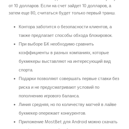
от 10 долларов. Если на счет зайдет 10 долларов, а
затем еще 80, считаться будет только первый транш.
Контора заботится о безопасности клиентов, а
также предлагает способы обхода блокировок.
При выборе БК необходимо сравнить
коэффициенты в разных компаниях, которые
букмекеры выставляют на интересующий вид
спорта.
Подарки позволяют совершать первые ставки без
риска и не предусматривают условий по
пополнению игрового баланса.
Линия средняя, но по количеству матчей в лайве
букмекер опережает конкурентов.
Приложение MostBet для Android можно скачать