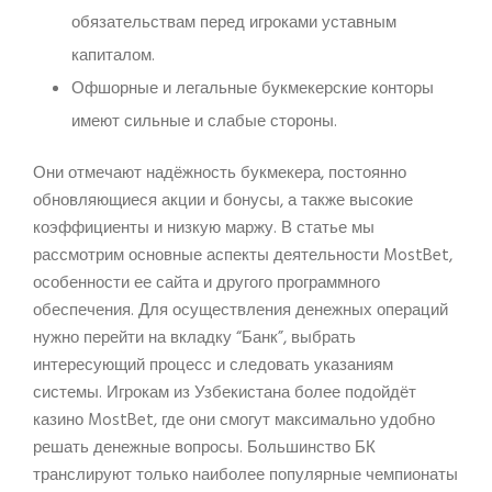
обязательствам перед игроками уставным
капиталом.
Офшорные и легальные букмекерские конторы
имеют сильные и слабые стороны.
Они отмечают надёжность букмекера, постоянно
обновляющиеся акции и бонусы, а также высокие
коэффициенты и низкую маржу. В статье мы
рассмотрим основные аспекты деятельности MostBet,
особенности ее сайта и другого программного
обеспечения. Для осуществления денежных операций
нужно перейти на вкладку “Банк”, выбрать
интересующий процесс и следовать указаниям
системы. Игрокам из Узбекистана более подойдёт
казино MostBet, где они смогут максимально удобно
решать денежные вопросы. Большинство БК
транслируют только наиболее популярные чемпионаты