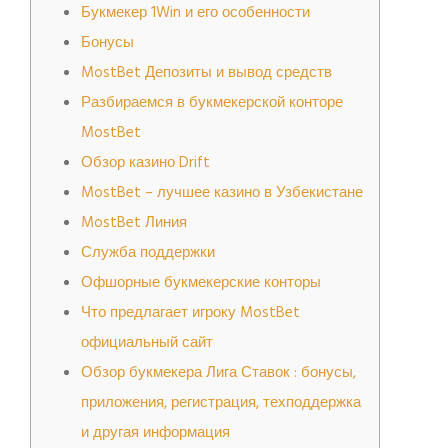
Букмекер 1Win и его особенности
Бонусы
MostBet Депозиты и вывод средств
Разбираемся в букмекерской конторе
MostBet
Обзор казино Drift
MostBet – лучшее казино в Узбекистане
MostBet Линия
Служба поддержки
Офшорные букмекерские конторы
Что предлагает игроку MostBet
официальный сайт
Обзор букмекера Лига Ставок : бонусы,
приложения, регистрация, техподдержка
и другая информация