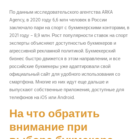
По данным исследовательского агентства ARKA
Agency, в 2020 году 6,6 млн человек в России
заключало пари на спорт с букмекерскими конторами, в
2021 году – 8,9 млн. Рост популярности ставок на спорт
эксперты объясняют доступностью букмекеров и
агрессивной рекламной политикой. Букмекерский
бизнес быстро движется в этом направлении, и все
российские букмекеры уже адаптировали свой
официальный сайт для удобного использования со
смартфона. Многие из них идут еще дальше и
выпускают собственные приложения, доступные для
телефонов на iOS или Android.
На что обратить
внимание при