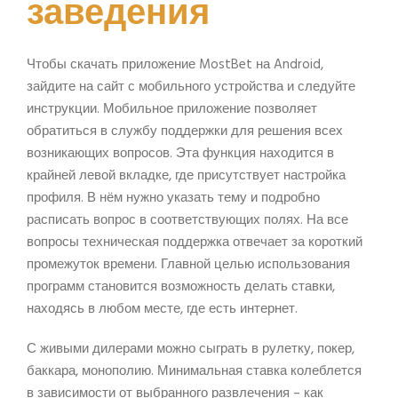
заведения
Чтобы скачать приложение MostBet на Android,
зайдите на сайт с мобильного устройства и следуйте
инструкции. Мобильное приложение позволяет
обратиться в службу поддержки для решения всех
возникающих вопросов. Эта функция находится в
крайней левой вкладке, где присутствует настройка
профиля. В нём нужно указать тему и подробно
расписать вопрос в соответствующих полях. На все
вопросы техническая поддержка отвечает за короткий
промежуток времени. Главной целью использования
программ становится возможность делать ставки,
находясь в любом месте, где есть интернет.
С живыми дилерами можно сыграть в рулетку, покер,
баккара, монополию. Минимальная ставка колеблется
в зависимости от выбранного развлечения – как