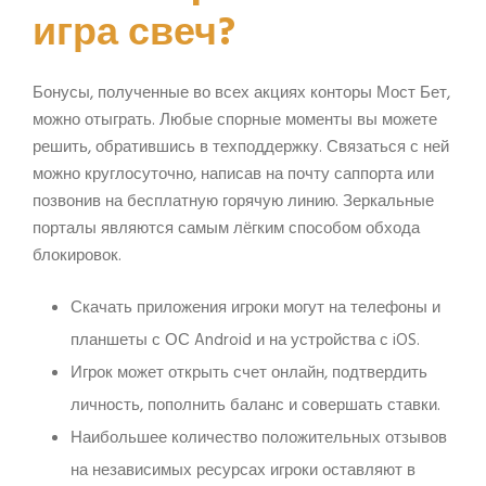
игра свеч?
Бонусы, полученные во всех акциях конторы Мост Бет,
можно отыграть. Любые спорные моменты вы можете
решить, обратившись в техподдержку. Связаться с ней
можно круглосуточно, написав на почту саппорта или
позвонив на бесплатную горячую линию. Зеркальные
порталы являются самым лёгким способом обхода
блокировок.
Скачать приложения игроки могут на телефоны и
планшеты с ОС Android и на устройства с iOS.
Игрок может открыть счет онлайн, подтвердить
личность, пополнить баланс и совершать ставки.
Наибольшее количество положительных отзывов
на независимых ресурсах игроки оставляют в