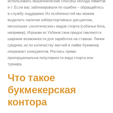
использовать мошеннические способы обхода лимитов
и т. Если вас заблокировали по ошибке – обращайтесь
в службу поддержки. Из особенностей мы можем
выделить наличие киберспортивных дисциплин,
нескольких «экзотических» видов спорта (собачьи бега,
например). Игрокам из Узбекистана предоставляются
широкие возможности для заработка на ставках. Линия
средняя, но по количеству матчей в лайве букмекер
опережает конкурентов. Роспись прямо
пропорциональна популярности вида спорта или
турнира.
Что такое
букмекерская
контора