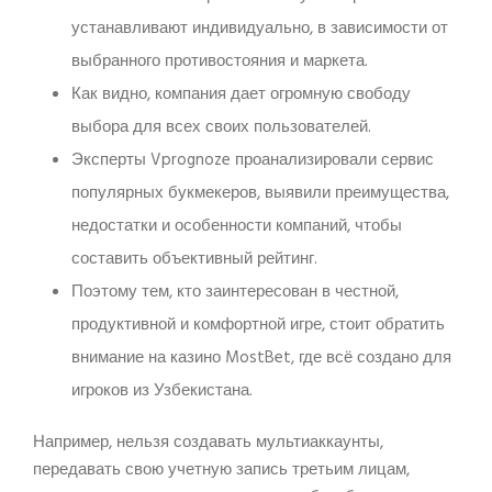
устанавливают индивидуально, в зависимости от
выбранного противостояния и маркета.
Как видно, компания дает огромную свободу
выбора для всех своих пользователей.
Эксперты Vprognoze проанализировали сервис
популярных букмекеров, выявили преимущества,
недостатки и особенности компаний, чтобы
составить объективный рейтинг.
Поэтому тем, кто заинтересован в честной,
продуктивной и комфортной игре, стоит обратить
внимание на казино MostBet, где всё создано для
игроков из Узбекистана.
Например, нельзя создавать мультиаккаунты,
передавать свою учетную запись третьим лицам,