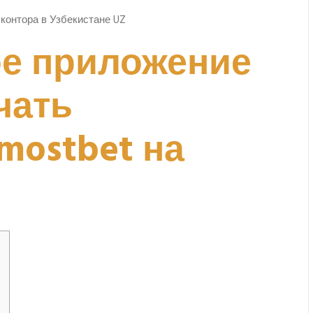
контора в Узбекистане UZ
е приложение
чать
mostbet на