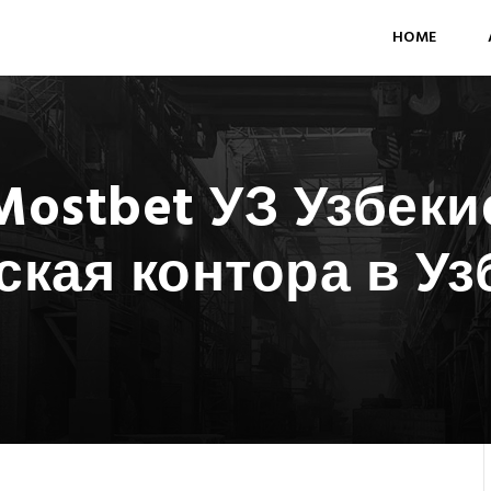
HOME
ostbet УЗ Узбеки
ская контора в Уз