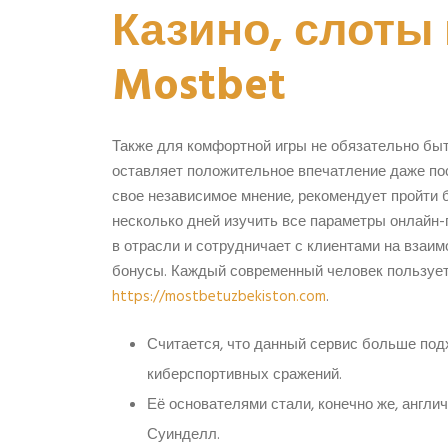
Казино, слоты 
Mostbet
Также для комфортной игры не обязательно бы
оставляет положительное впечатление даже пос
свое независимое мнение, рекомендует пройти б
несколько дней изучить все параметры онлайн-
в отрасли и сотрудничает с клиентами на взаи
бонусы. Каждый современный человек пользует
https://mostbetuzbekiston.com
.
Считается, что данный сервис больше под
киберспортивных сражений.
Её основателями стали, конечно же, англи
Суинделл.