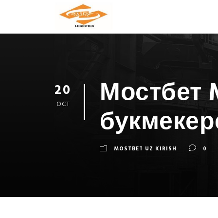
Мостбет M
20
OCT
букмекер
MOSTBET UZ KIRISH
0