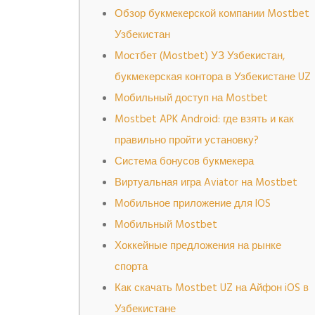
Обзор букмекерской компании Mostbet
Узбекистан
Мостбет (Mostbet) УЗ Узбекистан,
букмекерская контора в Узбекистане UZ
Мобильный доступ на Mostbet
Mostbet APK Android: где взять и как
правильно пройти установку?
Система бонусов букмекера
Виртуальная игра Aviator на Mostbet
Мобильное приложение для IOS
Мобильный Mostbet
Хоккейные предложения на рынке
спорта
Как скачать Mostbet UZ на Айфон iOS в
Узбекистане