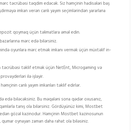
 mərc təcrübəsi təqdim edəcək. Siz həmçinin hadisələri baş
şdirməyə imkan verən canlı yayım seçimlərindən yararlana
epozit qoymaq üçün təlimatlara əməl edin.
bazarlarına mərc edə bilərsiniz.
imində oyunlara mərc etmək imkanı vermək üçün müxtəlif in-
un təcrübəsi təklif etmək üçün NetEnt, Microgaming və
ovayderləri ilə işləyir.
həmçinin canlı yayım imkanları təklif edirlər.
adə edə biləcəksiniz. Bu məqaləni sona qədər oxusanız,
mlarla tanış ola bilərsiniz. Gördüyünüz kimi, Mostbet
if edən gözəl kazinodur. Həmçinin Mostbet kazinosunun
i, qumar oynayan zaman daha rahat ola biləsiniz.