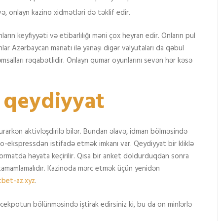
, onlayn kazino xidmətləri də təklif edir.
ın keyfiyyəti və etibarlılığı məni çox heyran edir. Onların pul
lar Azərbaycan manatı ilə yanaşı digər valyutaları da qəbul
 əmsalları rəqabətlidir. Onlayn qumar oyunlarını sevən hər kəsə
ş qeydiyyat
arkən aktivləşdirilə bilər. Bundan əlavə, idman bölməsində
-ekspressdən istifadə etmək imkanı var. Qeydiyyat bir kliklə
formatda həyata keçirilir. Qısa bir anket doldurduqdan sonra
u tamamlamalıdır. Kazinoda mərc etmək üçün yenidən
tbet-az.xyz
.
cekpotun bölünməsində iştirak edirsiniz ki, bu da on minlərlə