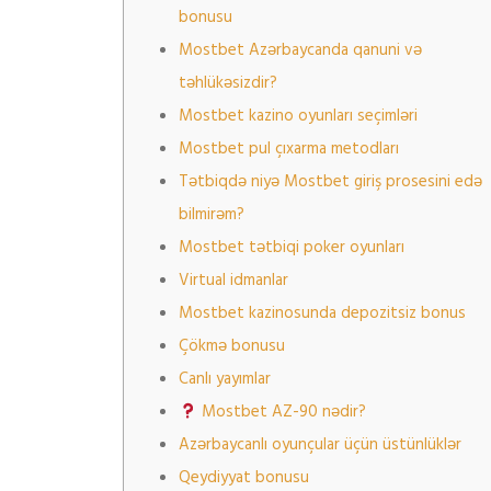
bonusu
Mostbet Azərbaycanda qanuni və
təhlükəsizdir?
Mostbet kazino oyunları seçimləri
Mostbet pul çıxarma metodları
Tətbiqdə niyə Mostbet giriş prosesini edə
bilmirəm?
Mostbet tətbiqi poker oyunları
Virtual idmanlar
Mostbet kazinosunda depozitsiz bonus
Çökmə bonusu
Canlı yayımlar
Mostbet AZ-90 nədir?
Azərbaycanlı oyunçular üçün üstünlüklər
Qeydiyyat bonusu