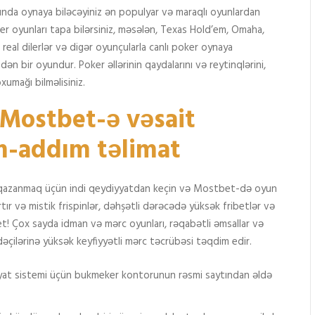
da oynaya biləcəyiniz ən populyar və maraqlı oyunlardan
r oyunları tapa bilərsiniz, məsələn, Texas Hold’em, Omaha,
real dilerlər və digər oyunçularla canlı poker oynaya
ən bir oyundur. Poker əllərinin qaydalarını və reytinqlərini,
xumağı bilməlisiniz.
Mostbet-ə vəsait
m-addım təlimat
r qazanmaq üçün indi qeydiyyatdan keçin və Mostbet-də oyun
ır və mistik frispinlər, dəhşətli dərəcədə yüksək fribetlər və
 et! Çox sayda idman və mərc oyunları, rəqabətli əmsallar və
əçilərinə yüksək keyfiyyətli mərc təcrübəsi təqdim edir.
yyat sistemi üçün bukmeker kontorunun rəsmi saytından əldə