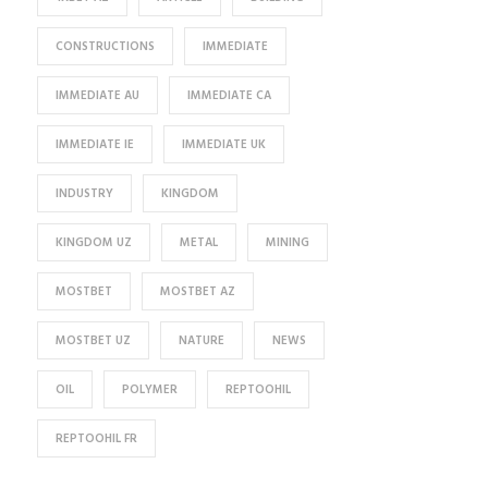
CONSTRUCTIONS
IMMEDIATE
IMMEDIATE AU
IMMEDIATE CA
IMMEDIATE IE
IMMEDIATE UK
INDUSTRY
KINGDOM
KINGDOM UZ
METAL
MINING
MOSTBET
MOSTBET AZ
MOSTBET UZ
NATURE
NEWS
OIL
POLYMER
REPTOOHIL
REPTOOHIL FR