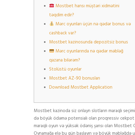
Mostbet hansı müştəri xidmətini
təqdim edir?
Mərc oyunları üçün nə qədər bonus və
cashback var?
Mostbet kazinosunda depozitsiz bonus
Mərc oyunlarında nə qədər məbləğ
qazana bilərəm?
Stolüstü oyunlar
Mostbet AZ-90 bonusları
Download Mostbet Application
Mostbet kazinoda siz onlayn slotların maraqlı seçimind
də böyük ödəmə potensialı olan proqressiv cekpot o
maraqlı oyun və yüksək ödəniş şansı olan Mostbet Cas
Oynamağa elə bu gün başlayın və böyük məbləğdə ud