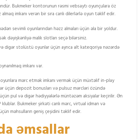
üçündür. Bukmeker kontorunun rəsmi vebsaytı oyunçulara öz
maq imkanı verən bir sıra canlı dilerlərlə oyun təklif edir.
tmədən sevimli oyunlarından həzz almaları üçün əla bir yoldur.
ək dəyişkənliyə malik slotları seçə bilərsiniz.
və digər stolüstü oyunlar üçün ayrıca alt kateqoriya nəzərdə
ynanılmaq imkanı var.
ə oyunlara mərc etmək imkanı vermək üçün müxtəlif in-play
lər üçün depozit bonusları və pulsuz mərcləri özündə
 üçün pul və digər hədiyyələrlə müntəzəm aksiyalar keçirilir. Ən
P klublar. Bukmeker şirkəti canlı mərc, virtual idman və
çün məhsulların geniş çeşidini təklif edir.
da əmsallar