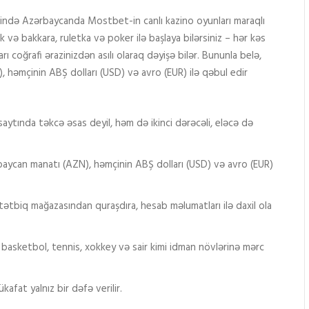
əsində Azərbaycanda Mostbet-in canlı kazino oyunları maraqlı
və bakkara, ruletka və poker ilə başlaya bilərsiniz – hər kəs
coğrafi ərazinizdən asılı olaraq dəyişə bilər. Bununla belə,
həmçinin ABŞ dolları (USD) və avro (EUR) ilə qəbul edir
ında təkcə əsas deyil, həm də ikinci dərəcəli, eləcə də
aycan manatı (AZN), həmçinin ABŞ dolları (USD) və avro (EUR)
tətbiq mağazasından quraşdıra, hesab məlumatları ilə daxil ola
l, basketbol, tennis, xokkey və sair kimi idman növlərinə mərc
fat yalnız bir dəfə verilir.