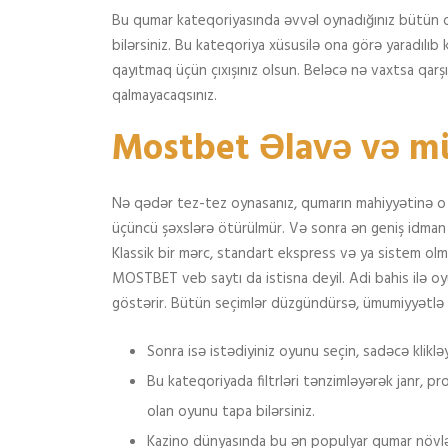
Bu qumar kateqoriyasında əvvəl oynadığınız bütün oyu
bilərsiniz. Bu kateqoriya xüsusilə ona görə yaradılıb 
qayıtmaq üçün çıxışınız olsun. Beləcə nə vaxtsa qarş
qalmayacaqsınız.
Mostbet Əlavə və mü
Nə qədər tez-tez oynasanız, qumarın mahiyyətinə o qə
üçüncü şəxslərə ötürülmür. Və sonra ən geniş idman
Klassik bir mərc, standart ekspress və ya sistem ol
MOSTBET veb saytı da istisna deyil. Adi bahis ilə oyu
göstərir. Bütün seçimlər düzgündürsə, ümumiyyətlə q
Sonra isə istədiyiniz oyunu seçin, sadəcə kliklə
Bu kateqoriyada filtrləri tənzimləyərək janr, 
olan oyunu tapa bilərsiniz.
Kazino dünyasında bu ən populyar qumar növlər