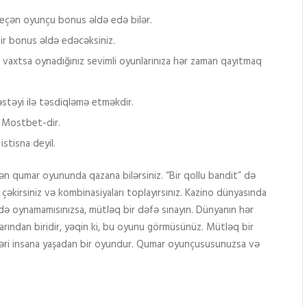
eçən oyunçu bonus əldə edə bilər.
bir bonus əldə edəcəksiniz.
ə vaxtsa oynadığınız sevimli oyunlarınıza hər zaman qayıtmaq
stəyi ilə təsdiqləmə etməkdir.
i Mostbet-dir.
stisna deyil.
ən qumar oyununda qazana bilərsiniz. “Bir qollu bandit” də
əkirsiniz və kombinasiyaları toplayırsınız. Kazino dünyasında
də oynamamısınızsa, mütləq bir dəfə sınayın. Dünyanın hər
arından biridir, yəqin ki, bu oyunu görmüsünüz. Mütləq bir
ləri insana yaşadan bir oyundur. Qumar oyunçususunuzsa və