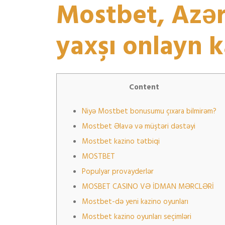
Mostbet, Azə
yaxşı onlayn k
Content
Niyə Mostbet bonusumu çıxara bilmirəm?
Mostbet Əlavə və müştəri dəstəyi
Mostbet kazino tətbiqi
MOSTBET
Populyar provayderlər
MOSBET CASINO VƏ İDMAN MƏRCLƏRİ
Mostbet-də yeni kazino oyunları
Mostbet kazino oyunları seçimləri