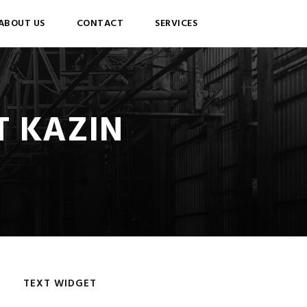
ABOUT US
CONTACT
SERVICES
T KAZIN
TEXT WIDGET