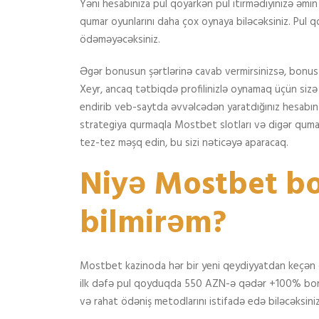
Yəni hesabınıza pul qoyarkən pul itirmədiyinizə əmin o
qumar oyunlarını daha çox oynaya biləcəksiniz. Pul 
ödəməyəcəksiniz.
Əgər bonusun şərtlərinə cavab vermirsinizsə, bonus 
Xeyr, ancaq tətbiqdə profilinizlə oynamaq üçün sizə
endirib veb-saytda əvvəlcədən yaratdığınız hesabın m
strategiya qurmaqla Mostbet slotları və digər qumar
tez-tez məşq edin, bu sizi nəticəyə aparacaq.
Niyə Mostbet b
bilmirəm?
Mostbet kazinoda hər bir yeni qeydiyyatdan keçən 
ilk dəfə pul qoyduqda 550 AZN-ə qədər +100% bonus
və rahat ödəniş metodlarını istifadə edə biləcəksiniz