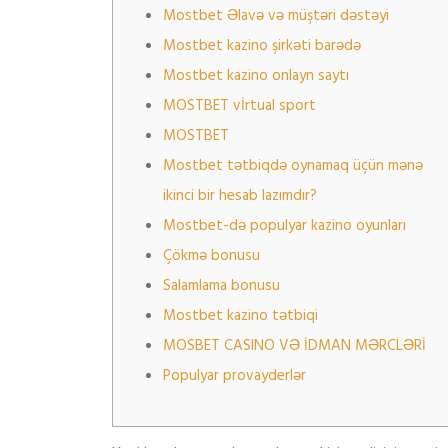
Mostbet Əlavə və müştəri dəstəyi
Mostbet kazino şirkəti barədə
Mostbet kazino onlayn saytı
MOSTBET vİrtual sport
MOSTBET
Mostbet tətbiqdə oynamaq üçün mənə
ikinci bir hesab lazımdır?
Mostbet-də populyar kazino oyunları
Çökmə bonusu
Salamlama bonusu
Mostbet kazino tətbiqi
MOSBET CASINO VƏ İDMAN MƏRCLƏRİ
Populyar provayderlər