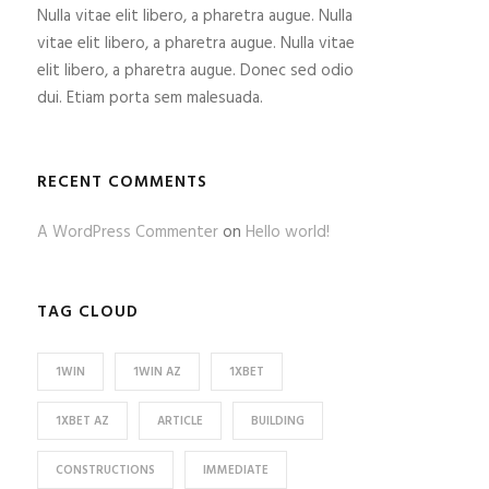
Nulla vitae elit libero, a pharetra augue. Nulla
vitae elit libero, a pharetra augue. Nulla vitae
elit libero, a pharetra augue. Donec sed odio
dui. Etiam porta sem malesuada.
RECENT COMMENTS
A WordPress Commenter
on
Hello world!
TAG CLOUD
1WIN
1WIN AZ
1XBET
1XBET AZ
ARTICLE
BUILDING
CONSTRUCTIONS
IMMEDIATE