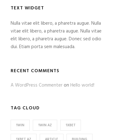
TEXT WIDGET
Nulla vitae elit libero, a pharetra augue. Nulla
vitae elit libero, a pharetra augue. Nulla vitae
elit libero, a pharetra augue. Donec sed odio
dui. Etiam porta sem malesuada.
RECENT COMMENTS
A WordPress Commenter
on
Hello world!
TAG CLOUD
1WIN
1WIN AZ
1XBET
1XBET AZ
ARTICLE
BUILDING