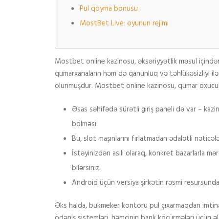
Pul qoyma bonusu
MostBet Live: oyunun rejimi
Mostbet online kazinosu, əksəriyyətlik məsul içindən t
qumarxanaların həm də qanunluq və təhlükəsizliyi ilə
olunmuşdur. Mostbet online kazinosu, qumar oxucular
Əsas səhifədə sürətli giriş paneli də var – kazi
bölməsi.
Bu, slot maşınlarını fırlatmadan ədalətli nəticə
İstəyinizdən asılı olaraq, konkret bazarlarla mə
bilərsiniz.
Android üçün versiya şirkətin rəsmi resursundan
Əks halda, bukmeker kontoru pul çıxarmaqdan imtina
ödəniş sistemləri, həmçinin bank köçürmələri üçün əl