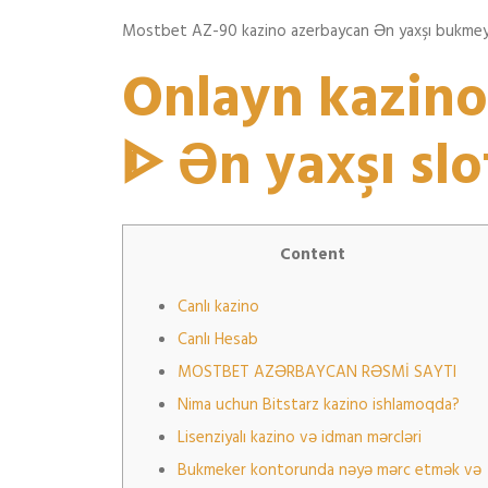
Mostbet AZ-90 kazino azerbaycan Ən yaxşı bukmeyk
Onlayn kazino
ᐈ Ən yaxşı slo
Content
Canlı kazino
Canlı Hesab
MOSTBET AZƏRBAYCAN RƏSMİ SAYTI
Nima uchun Bitstarz kazino ishlamoqda?
Lisenziyalı kazino və idman mərcləri
Bukmeker kontorunda nəyə mərc etmək və