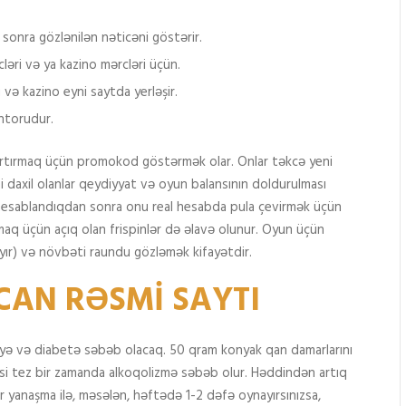
ə sonra gözlənilən nəticəni göstərir.
əri və ya kazino mərcləri üçün.
ə kazino eyni saytda yerləşir.
ntorudur.
 artırmaq üçün promokod göstərmək olar. Onlar təkcə yeni
ni daxil olanlar qeydiyyat və oyun balansının doldurulması
esablandıqdan sonra onu real hesabda pula çevirmək üçün
aq üçün açıq olan frispinlər də əlavə olunur. Oyun üçün
ır) və növbəti raundu gözləmək kifayətdir.
AN RƏSMİ SAYTI
ə və diabetə səbəb olacaq. 50 qram konyak qan damarlarını
əsi tez bir zamanda alkoqolizmə səbəb olur. Həddindən artıq
ir yanaşma ilə, məsələn, həftədə 1-2 dəfə oynayırsınızsa,