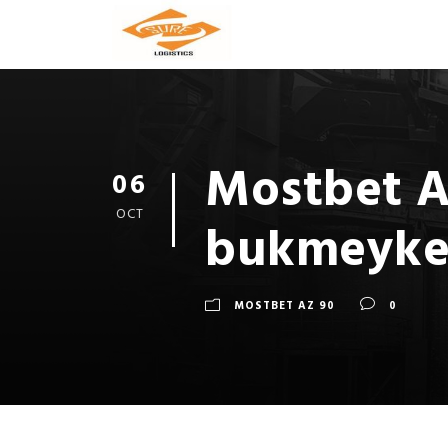
Mostbet A
06
OCT
bukmeyker
MOSTBET AZ 90
0