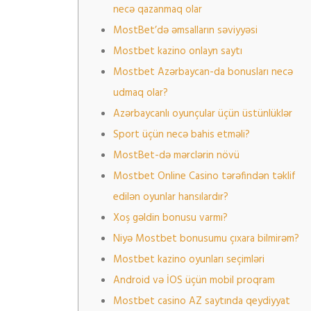
necə qazanmaq olar
MostBet’də əmsalların səviyyəsi
Mostbet kazino onlayn saytı
Mostbet Azərbaycan-da bonusları necə
udmaq olar?
Azərbaycanlı oyunçular üçün üstünlüklər
Sport üçün necə bahis etməli?
MostBet-də mərclərin növü
Mostbet Online Casino tərəfindən təklif
edilən oyunlar hansılardır?
Xoş gəldin bonusu varmı?
Niyə Mostbet bonusumu çıxara bilmirəm?
Mostbet kazino oyunları seçimləri
Android və İOS üçün mobil proqram
Mostbet casino AZ saytında qeydiyyat