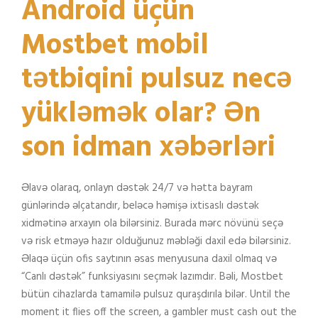
Android üçün
Mostbet mobil
tətbiqini pulsuz necə
yükləmək olar? Ən
son idman xəbərləri
Əlavə olaraq, onlayn dəstək 24/7 və hətta bayram
günlərində əlçatandır, beləcə həmişə ixtisaslı dəstək
xidmətinə arxayın ola bilərsiniz. Burada mərc növünü seçə
və risk etməyə hazır olduğunuz məbləği daxil edə bilərsiniz.
Əlaqə üçün ofis saytının əsas menyusuna daxil olmaq və
“Canlı dəstək” funksiyasını seçmək lazımdır. Bəli, Mostbet
bütün cihazlarda tamamilə pulsuz quraşdırıla bilər. Until the
moment it flies off the screen, a gambler must cash out the