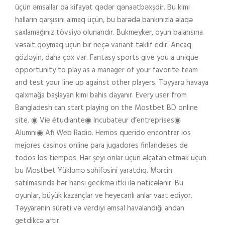
üçün əmsallar da kifayət qədər qənaətbəxşdir. Bu kimi
halların qarşısını almaq üçün, bu barədə bankınızla əlaqə
saxlamağınız tövsiyə olunandır. Bukmeyker, oyun balansına
vəsait qoymaq üçün bir neçə variant təklif edir. Ancaq
gözləyin, daha çox var. Fantasy sports give you a unique
opportunity to play as a manager of your favorite team
and test your line up against other players. Təyyarə havaya
qalxmağa başlayan kimi bahis dayanır. Every user from
Bangladesh can start playing on the Mostbet BD online
site. ◉ Vie étudiante◉ Incubateur d’entreprises◉
Alumni◉ Afi Web Radio. Hemos querido encontrar los
mejores casinos online para jugadores finlandeses de
todos los tiempos. Hər şeyi onlar üçün əlçatan etmək üçün
bu Mostbet Yükləmə səhifəsini yaratdıq. Mərcin
satılmasında hər hansı gecikmə itki ilə nəticələnir. Bu
oyunlar, büyük kazançlar ve heyecanlı anlar vaat ediyor.
Təyyarənin sürəti və verdiyi əmsal havalandığı andan
getdikcə artır.