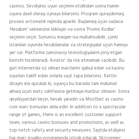
casinos. Sevdiyiniz oyun seçimini etdikdən sonra həmin
oyuna daxil olaraq oynaya bilərsiniz. Proqram quraşdırmaq
prosesi avtomatik rejimdə aparılır. Başlamaq üçün sadəcə
‘Hesabım’ sekmesine klikləyin və sonra ‘Promo Kodlar’
seçimini seçin. Sonuncu məqam isə mübahisəlidir, çünki
istənilən oyunda hesablamalar və strategiyalar üçün həmişə
yer var. Platforma zamonaviy texnologiyalarni joriy etgan
birinchi hisoblanadi. Aviator’ da risk etməmək vacibdir. Bu
gün İnternetdə siz idman mərclərini qəbul edən və kazino
oyunları təklif edən onlarla sayt tapa bilərsiniz. Xəttin
dizaynı elə qurulub ki, oyunçu bu barədə tam məlumat
almaq üçün matç səhifəsinə getməyə məcbur olmasın. Sonra
qeydiyyatdan keçin, hesab yaradın və Mostbet az casino
com mərc bonusları əldə edin. In addition to a spectacular
range of games, there is an excellent customer support
team, various casino bonuses and promotions, as well as
top notch safety and security measures. Saytda etdiyiniz
hər mərc loyallıq proqramında iştirak edəcək. Nizozemec