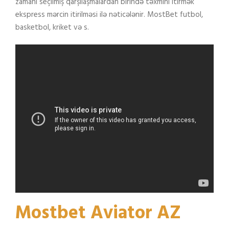
zamanı seçilmiş qarşılaşmalardan birində təxmini itirmək
ekspress mərcin itirilməsi ilə nəticələnir. MostBet futbol,
basketbol, kriket və s.
Mostbet Aviator AZ