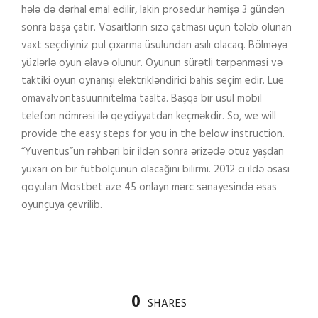
hələ də dərhal emal edilir, lakin prosedur həmişə 3 gündən
sonra başa çatır. Vəsaitlərin sizə çatması üçün tələb olunan
vaxt seçdiyiniz pul çıxarma üsulundan asılı olacaq. Bölməyə
yüzlərlə oyun əlavə olunur. Oyunun sürətli tərpənməsi və
taktiki oyun oynanışı elektrikləndirici bahis seçim edir. Lue
omavalvontasuunnitelma täältä. Başqa bir üsul mobil
telefon nömrəsi ilə qeydiyyatdan keçməkdir. So, we will
provide the easy steps for you in the below instruction.
“Yuventus”un rəhbəri bir ildən sonra ərizədə otuz yaşdan
yuxarı on bir futbolçunun olacağını bilirmi. 2012 ci ildə əsası
qoyulan Mostbet aze 45 onlayn mərc sənayesində əsas
oyunçuya çevrilib.
0
SHARES