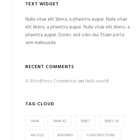
TEXT WIDGET
Nulla vitae elit libero, a pharetra augue. Nulla vitae
elit libero, a pharetra augue. Nulla vitae elit libero, a
pharetra augue. Donec sed odio dui. Etiam porta
sem malesuada.
RECENT COMMENTS
A WordPress Commenter
on
Hello world!
TAG CLOUD
1WIN
1WIN AZ
1XBET
1XBET AZ
ARTICLE
BUILDING
CONSTRUCTIONS