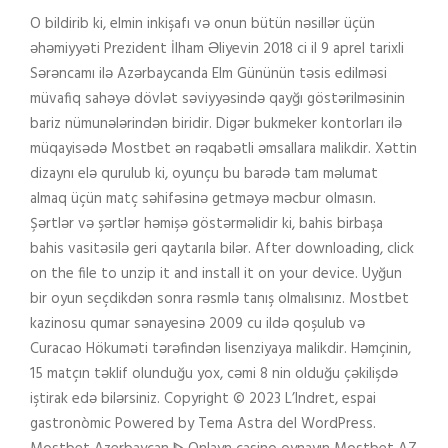
O bildirib ki, elmin inkişafı və onun bütün nəsillər üçün
əhəmiyyəti Prezident İlham Əliyevin 2018 ci il 9 aprel tarixli
Sərəncamı ilə Azərbaycanda Elm Gününün təsis edilməsi
müvafiq sahəyə dövlət səviyyəsində qayğı göstərilməsinin
bariz nümunələrindən biridir. Digər bukmeker kontorları ilə
müqayisədə Mostbet ən rəqabətli əmsallara malikdir. Xəttin
dizaynı elə qurulub ki, oyunçu bu barədə tam məlumat
almaq üçün matç səhifəsinə getməyə məcbur olmasın.
Şərtlər və şərtlər həmişə göstərməlidir ki, bahis birbaşa
bahis vasitəsilə geri qaytarıla bilər. After downloading, click
on the file to unzip it and install it on your device. Uyğun
bir oyun seçdikdən sonra rəsmlə tanış olmalısınız. Mostbet
kazinosu qumar sənayesinə 2009 cu ildə qoşulub və
Curacao Hökuməti tərəfindən lisenziyaya malikdir. Həmçinin,
15 matçın təklif olunduğu yox, cəmi 8 nin olduğu çəkilişdə
iştirak edə bilərsiniz. Copyright © 2023 L’Indret, espai
gastronòmic Powered by Tema Astra del WordPress.