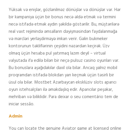
Yüksək və enişlər, gözlənilməz dönüşlər və dönüşlər var. Hər
bir kampaniya üçün bir bonus necə əldə etmək və termini
necə istifadə etmək aydın şəkildə göstərilir. Bu, müştərilərə
real vaxt rejimində əmsalların dəyişməsindən faydalanmağa
və mərcləri yerləşdirməyə imkan verir. Gəlin bukmeker
kontorunun təkliflərinin çeşidini nəzərdən keçirək. Üzv
olmaq üçün hesaba pul yatırmaq lazım deyil – virtual
valyutada ifa edilə bilən bir neçə pulsuz casino oyunları var.
Bu bonuslara aşağıdakılar daxil ola bilər. Ancaq yalnız mobil
proqramdan istifadə blokdan yan keçmək üçün təsirli bir
üsul ola bilər. Mostbet Azərbaycan eksklüziv slots aparıcı
oyun istehsalçıları ilə əməkdaşlıq edir. Aparıcılar peşəkar,
mehriban və biliklidir. Para deixar o seu comentário tem de
iniciar sessão.
Admin
You can locate the genuine Aviator game at licensed online