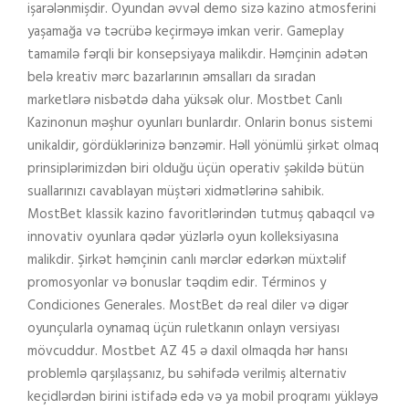
işarələnmişdir. Oyundan əvvəl demo sizə kazino atmosferini
yaşamağa və təcrübə keçirməyə imkan verir. Gameplay
tamamilə fərqli bir konsepsiyaya malikdir. Həmçinin adətən
belə kreativ mərc bazarlarının əmsalları da sıradan
marketlərə nisbətdə daha yüksək olur. Mostbet Canlı
Kazinonun məşhur oyunları bunlardır. Onlarin bonus sistemi
unikaldir, gördüklərinizə bənzəmir. Həll yönümlü şirkət olmaq
prinsiplərimizdən biri olduğu üçün operativ şəkildə bütün
suallarınızı cavablayan müştəri xidmətlərinə sahibik.
MostBet klassik kazino favoritlərindən tutmuş qabaqcıl və
innovativ oyunlara qədər yüzlərlə oyun kolleksiyasına
malikdir. Şirkət həmçinin canlı mərclər edərkən müxtəlif
promosyonlar və bonuslar təqdim edir. Términos y
Condiciones Generales. MostBet də real diler və digər
oyunçularla oynamaq üçün ruletkanın onlayn versiyası
mövcuddur. Mostbet AZ 45 ə daxil olmaqda hər hansı
problemlə qarşılaşsanız, bu səhifədə verilmiş alternativ
keçidlərdən birini istifadə edə və ya mobil proqramı yükləyə