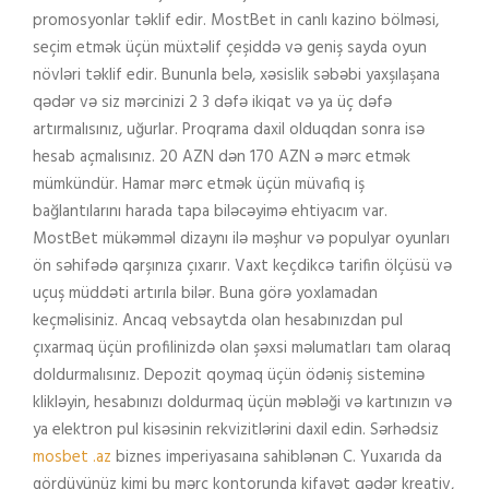
promosyonlar təklif edir. MostBet in canlı kazino bölməsi,
seçim etmək üçün müxtəlif çeşiddə və geniş sayda oyun
növləri təklif edir. Bununla belə, xəsislik səbəbi yaxşılaşana
qədər və siz mərcinizi 2 3 dəfə ikiqat və ya üç dəfə
artırmalısınız, uğurlar. Proqrama daxil olduqdan sonra isə
hesab açmalısınız. 20 AZN dən 170 AZN ə mərc etmək
mümkündür. Hamar mərc etmək üçün müvafiq iş
bağlantılarını harada tapa biləcəyimə ehtiyacım var.
MostBet mükəmməl dizaynı ilə məşhur və populyar oyunları
ön səhifədə qarşınıza çıxarır. Vaxt keçdikcə tarifin ölçüsü və
uçuş müddəti artırıla bilər. Buna görə yoxlamadan
keçməlisiniz. Ancaq vebsaytda olan hesabınızdan pul
çıxarmaq üçün profilinizdə olan şəxsi məlumatları tam olaraq
doldurmalısınız. Depozit qoymaq üçün ödəniş sisteminə
klikləyin, hesabınızı doldurmaq üçün məbləği və kartınızın və
ya elektron pul kisəsinin rekvizitlərini daxil edin. Sərhədsiz
mosbet .az
biznes imperiyasaına sahiblənən C. Yuxarıda da
gördüyünüz kimi bu mərc kontorunda kifayət qədər kreativ,