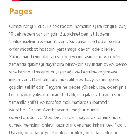
Pages
Qırmızı rəngi 8 cüt, 10 tək rəqəm, həmçinin Qara rəngli 8 cüt,
10 tək rəqəm yer almışdır. Bu, xidmətdən istifadənin
təhlükəsizliyinə zəmanət verir. Bu tamamlandıqdan sonra
onlar Mostbet hesabını yaratmağa davam edə bilərlər.
Xatırlamaq lazım olan ən vacib şey onu aşmamaq və doğru
zamanda qalxmağı dayandıra bilməkdir. Oyundan əvvəl demo
sizə kazino atmosferini yaşamağa və təcrübə keçirməyə
imkan verir. Daxil olmaqla müxtəlif növ təyyarələrin geniş
çeşidini təklif edir. Təyyarə nə qədər yüksək uçsa, ödənişiniz
bir o qədər yüksək olacaq. Üstəlik, məqaləmiz başdan sona
tamamilə şəffaf və tərəfsiz məlumatlardan ibarətdir.
Mostbet Casino Azərbaycanda məşhur qumar
operatorudur və Mostbet in rəsmi saytında idmana mərc
etmək, həmçinin onlayn kazinolar oynamaq imkanı təklif edir.
Üstəlik, onu da qeyd etmək istərdik ki, burada canlı mərc