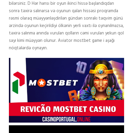
bilərsiniz. D Hər hansı bir oyun ikinci hissə başlandıqdan
sonra təxirə salınarsa və oyunun qalan hissəsi proqramda
rəsmi olaraq müəyyənləşdirilən gündən sonrakı təqvim günü
ərzində oyunun keçirildiyi ölkənin yerli vaxtı ilə oynanılmazsa,
təxirə salınma anında vurulan qolların cəmi vurulan yekun qol
sayı kimi müəyyən olunur. Aviator mostbet game i aşağı
nöqtələrdə oynayın.