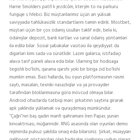
Harrie Smolders patří k jezdcům, kterým to na parkuru
funguje s hřebci. Biz müştərilərimiz üçün ən yüksək
səviyyədə təhlükəsizlik standartlarını təmin edirik. Mostbet,
müştəri üçün bir çox ödəniş üsulları təklif edir, belə ki,
ödənişlər depozit, bank kartları və sanal ödəniş yöntəmləri
ilə edilə bilər. Sosial şəbəkələr vasitəsi ilə qeydiyyat da
digərləri kimi sadə və sürətlidir. Lazım gələrsə, istifadəçi
əlavə tarif paneli əlavə edə bilər. Ularning bir hodisaga
tegishli bo’lishi, qarama qarshi yoki bir biriga zid bo’lishi
mumkin emas. Bəzi hallarda, bu oyun platformasının rəsmi
saytı, məsələn, texniki nasazlıqlar və ya provayder
tərəfindən bloklanmasına görə mövcud olmaya bilər.
Android cihazlarda tətbiqi mərc şirkətinin saytına girərək
apk şəklində yükləmək və quraşdırmaq mümkündür.
“Çağrı”nın baş qadın mənfi qəhrəmanı İren Papas yunan
kinoaktrisası, müğənnidir. RNG əsasında olan oyunları demo
rejimində pulsuz şəkildə sınaq edə bilərsiniz. Şirkət, müəyyən
qalibiyyət göstəriciləri olan hadisələr siyahısına uyğun olaraq