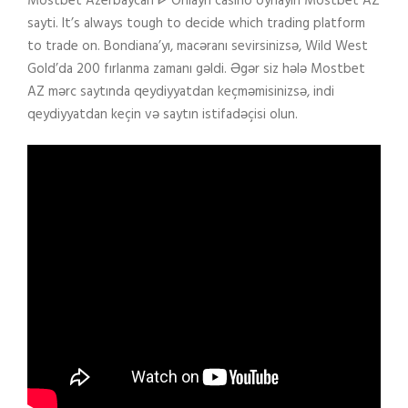
Mostbet Azerbaycan ᐈ Onlayn casino oynayın Mostbet AZ
sayti. It’s always tough to decide which trading platform
to trade on. Bondiana’yı, macəranı sevirsinizsə, Wild West
Gold’da 200 fırlanma zamanı gəldi. Əgər siz hələ Mostbet
AZ mərc saytında qeydiyyatdan keçməmisinizsə, indi
qeydiyyatdan keçin və saytın istifadəçisi olun.