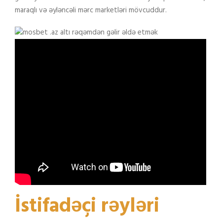
maraqlı və əyləncəli mərc marketləri mövcuddur.
İstifadəçi rəyləri