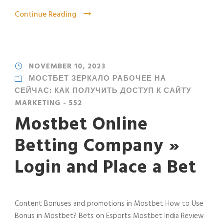
Continue Reading
NOVEMBER 10, 2023
МОСТБЕТ ЗЕРКАЛО РАБОЧЕЕ НА
СЕЙЧАС: КАК ПОЛУЧИТЬ ДОСТУП К САЙТУ
MARKETING - 552
Mostbet Online
Betting Company »
Login and Place a Bet
Content Bonuses and promotions in Mostbet How to Use
Bonus in Mostbet? Bets on Esports Mostbet India Review