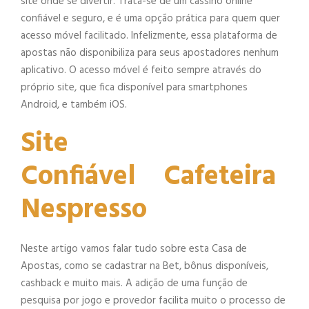
site onde se divertir. Trata-se de um cassino online
confiável e seguro, e é uma opção prática para quem quer
acesso móvel facilitado. Infelizmente, essa plataforma de
apostas não disponibiliza para seus apostadores nenhum
aplicativo. O acesso móvel é feito sempre através do
próprio site, que fica disponível para smartphones
Android, e também iOS.
Site
Confiável Cafeteira
Nespresso
Neste artigo vamos falar tudo sobre esta Casa de
Apostas, como se cadastrar na Bet, bônus disponíveis,
cashback e muito mais. A adição de uma função de
pesquisa por jogo e provedor facilita muito o processo de