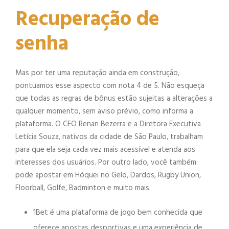
Recuperação de
senha
Mas por ter uma reputação ainda em construção,
pontuamos esse aspecto com nota 4 de 5. Não esqueça
que todas as regras de bônus estão sujeitas a alterações a
qualquer momento, sem aviso prévio, como informa a
plataforma. O CEO Renan Bezerra e a Diretora Executiva
Letícia Souza, nativos da cidade de São Paulo, trabalham
para que ela seja cada vez mais acessível e atenda aos
interesses dos usuários. Por outro lado, você também
pode apostar em Hóquei no Gelo, Dardos, Rugby Union,
Floorball, Golfe, Badminton e muito mais.
1Bet é uma plataforma de jogo bem conhecida que
oferece apostas desportivas e uma experiência de