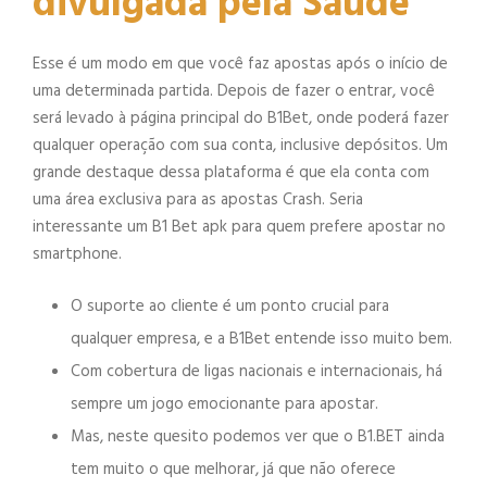
divulgada pela Saúde
Esse é um modo em que você faz apostas após o início de
uma determinada partida. Depois de fazer o entrar, você
será levado à página principal do B1Bet, onde poderá fazer
qualquer operação com sua conta, inclusive depósitos. Um
grande destaque dessa plataforma é que ela conta com
uma área exclusiva para as apostas Crash. Seria
interessante um B1 Bet apk para quem prefere apostar no
smartphone.
O suporte ao cliente é um ponto crucial para
qualquer empresa, e a B1Bet entende isso muito bem.
Com cobertura de ligas nacionais e internacionais, há
sempre um jogo emocionante para apostar.
Mas, neste quesito podemos ver que o B1.BET ainda
tem muito o que melhorar, já que não oferece