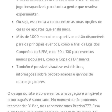
jogo inesquecíveis para toda a gente que resolva
experimentar.
Ou seja, essa nota a coloca entre as boas opções de
casas de apostas que analisamos.
Mais de 1.000 mercados esportivos estão disponíveis
para os principais eventos, como a final da Liga dos
Campeões da UEFA, e de 50 a 100 para eventos
menos populares, como a Copa da Dinamarca.
Também é possível visualizar estatísticas,
informações sobre probabilidades e ganhos de
outros jogadores.
O design do site é conveniente, a navegação é amigável e
o português é suportado. No momento, não podemos
recomendar B1 Bet, mas recomendamos Brazino777. Essa