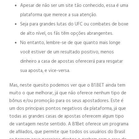
Apesar de não ser um site tão conhecido, essa é uma
plataforma que merece a sua atenção.
Seja para grandes lutas do UFC ou combates de boxe
de alto nível, os fãs têm opções abrangentes.
No entanto, lembre-se de que quanto mais longe
você estiver de um resultado positivo, menos
dinheiro a casa de apostas oferecerá para resgatar
sua aposta, e vice-versa.
Mas, neste quesito podemos ver que o B1.BET ainda tem
muito o que melhorar, já que não oferece nenhum tipo de
bônus e/ou promoção para os seus apostadores. Este é
um dos principais pontos negativos da plataforma, já que
todas as grandes casas de apostas oferecem algum tipo
de vantagem neste sentido. A B1Bet oferece um programa
de afiliados, que permite que todos os usuários do Brasil