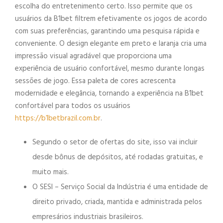
escolha do entretenimento certo. Isso permite que os
usuários da B1bet filtrem efetivamente os jogos de acordo
com suas preferências, garantindo uma pesquisa rápida e
conveniente. O design elegante em preto e laranja cria uma
impressão visual agradável que proporciona uma
experiência de usuário confortável, mesmo durante longas
sessões de jogo. Essa paleta de cores acrescenta
modernidade e elegância, tornando a experiência na B1bet
confortável para todos os usuários
https://b1betbrazil.com.br
.
Segundo o setor de ofertas do site, isso vai incluir
desde bônus de depósitos, até rodadas gratuitas, e
muito mais.
O SESI – Serviço Social da Indústria é uma entidade de
direito privado, criada, mantida e administrada pelos
empresários industriais brasileiros.