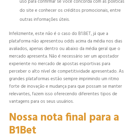
uso para confirmar se você concorda com as políticas
do site e conhecer os créditos promocionais, entre
outras informações úteis.
Infelizmente, este não é o caso do B1.BET, já que a
plataforma não apresentou odds acima da média nos dias
avaliados, apenas dentro ou abaixo da média geral que o
mercado apresenta. Não é necessário ser um apostador
experiente no mercado de apostas esportivas para
perceber o alto nível de competitividade apresentado. As
grandes plataformas estão sempre imprimindo um ritmo
forte de inovação e mudança para que possam se manter
relevantes, fazem isso oferecendo diferentes tipos de
vantagens para os seus usuários.
Nossa nota final para a
B1Bet