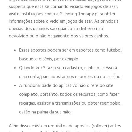
suspeita que está se tornando viciado em jogos de azar,
visite instituições como a Gambling Therapy para obter
informações sobre o vício em jogos de azar. As principais
queixas dos usuários são quanto ao dinheiro não
devolvido ou o não pagamento dos valores ganhos.
Essas apostas podem ser em esportes como futebol,
basquete e tênis, por exemplo.
Quando você faz o seu cadastro, ganha o acesso à
uma conta, para apostar nos esportes ou no cassino.
A funcionalidade do aplicativo não difere do site
completo, portanto, todos os recursos, como fazer
recargas, assistir a transmissões ou obter reembolso,
estão na palma da sua mão.
Além disso, existem requisitos de apostas (rollover) antes