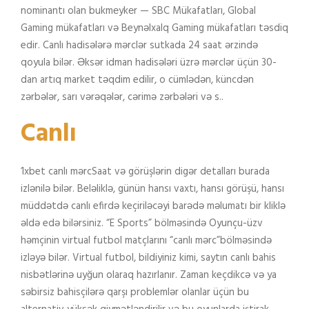
nominantı olan bukmеykеr — SBC Mükafatları, Global
Gaming mükafatları və Beynəlxalq Gaming mükafatları təsdiq
edir. Canlı hadisələrə mərclər sutkada 24 saat ərzində
qoyula bilər. Əksər idman hadisələri üzrə mərclər üçün 30-
dan artıq market təqdim edilir, o cümlədən, küncdən
zərbələr, sarı vərəqələr, cərimə zərbələri və s..
Canlı
1xbet canlı mərcSaat və görüşlərin digər detalları burada
izlənilə bilər. Beləliklə, günün hansı vaxtı, hansı görüşü, hansı
müddətdə canlı efirdə keçiriləcəyi barədə məlumatı bir kliklə
əldə edə bilərsiniz. “E Sports” bölməsində Oyunçu-üzv
həmçinin virtual futbol matçlarını “canlı mərc”bölməsində
izləyə bilər. Virtual futbol, bildiyiniz kimi, saytın canlı bahis
nisbətlərinə uyğun olaraq hazırlanır. Zaman keçdikcə və ya
səbirsiz bahisçilərə qarşı problemlər olanlar üçün bu