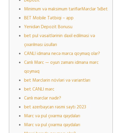
Depozit
Minimum və maksimum tariflərMərclər 1xBet
BET Mobile Tətbiqi – app
Yenidən Depozit Bonusu
bet pul vəsaitlərinin daxil edilməsi və
çıxarılması üsulları
CANLI idmana necə mərca qoymaq olar?
Canlı Mərc — oyun zamanı idmana mərc
qoymaq
bet Mərclərin növləri və variantları
bet CANLI mərc
Canlı mərclər nədir?
bet azerbaycan rəsmi saytı 2023
Mərc və pul çıxarma qaydaları
Mərc və pul çıxarma qaydaları