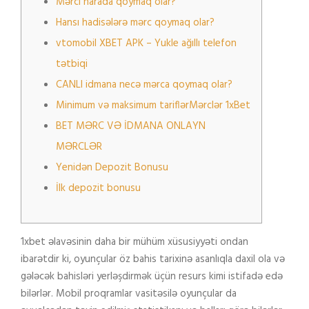
Mərci harada qoymaq olar?
Hansı hadisələrə mərc qoymaq olar?
vtomobil XBET APK – Yukle ağıllı telefon
tətbiqi
CANLI idmana necə mərca qoymaq olar?
Minimum və maksimum tariflərMərclər 1xBet
BET MƏRC VƏ İDMANA ONLAYN
MƏRCLƏR
Yenidən Depozit Bonusu
İlk depozit bonusu
1xbet əlavəsinin daha bir mühüm xüsusiyyəti ondan
ibarətdir ki, oyunçular öz bahis tarixinə asanlıqla daxil ola və
gələcək bahisləri yerləşdirmək üçün resurs kimi istifadə edə
bilərlər. Mobil proqramlar vasitəsilə oyunçular da