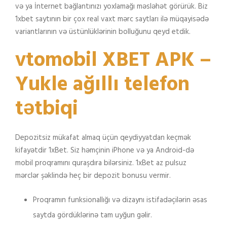
və ya İnternet bağlantınızı yoxlamağı məsləhət görürük. Biz
1xbet saytının bir çox real vaxt mərc saytları ilə müqayisədə
variantlarının və üstünlüklərinin bolluğunu qeyd etdik.
vtomobil XBET APK –
Yukle ağıllı telefon
tətbiqi
Depozitsiz mükafat almaq üçün qeydiyyatdan keçmək
kifayətdir 1xBet. Siz həmçinin iPhone və ya Android-də
mobil proqramını quraşdıra bilərsiniz. 1xBet az pulsuz
mərclər şəklində heç bir depozit bonusu vermir.
Proqramın funksionallığı və dizaynı istifadəçilərin əsas
saytda gördüklərinə tam uyğun gəlir.