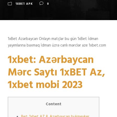
1XBET APK
0
1xBet Azərbaycan Onlayn matçlar bu gün 1xBet İdman
yayımlarına baxmaq İdman üzrə canlı mərclər aze 1xbet.com
1xbet: Azərbaycan
Mərc Saytı 1xBET Az,
1xbet mobi 2023
Content
Bet: 1xbet AZ & Аzərbаyсаn bukmеykеr