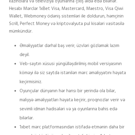
kazinolara və televiziya oyunlarına çıxış əldə edə bilərlər.
Hesabı Mərclər 1xBet Visa, Mastercard, Maestro, Visa Qiwi
Wallet, Webmoney ödəniş sistemləri ile doldurun, həmçinin
Scrill, Perfect Money və kriptovalyuta pul kisələri vasitəsilə
mümkündür.
Əməliyyatlar dərhal baş verir; üzvləri gözləmək lazım
deyil.
Veb-saytın xüsusi yüngülləşdirilmiş mobil versiyasının
köməyi ilə siz saytda istənilən mərc əməliyyatını həyata
keçirmisiniz.
Oyunçular dünyanın hər hansı bir yerində ola bilər,
maliyyə əməliyyatları həyata keçirir, proqnozlar verir və
sevimli idman hadisələri və ya oyunlarına bahis edə
bilərlər.
1xbet mərc platformasından istifadə etmənin daha bir