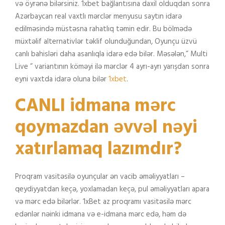
və öyrənə bilərsiniz. 1xbet bağlantısına daxil olduqdan sonra
Azərbaycan real vaxtlı mərclər menyusu saytın idarə
edilməsində müstəsna rahatlıq təmin edir. Bu bölmədə
müxtəlif alternativlər təklif olunduğundan, Oyunçu üzvü
canlı bahisləri daha asanlıqla idarə edə bilər. Məsələn,” Multi
Live ” variantının köməyi ilə mərclər 4 ayrı-ayrı yarışdan sonra
eyni vaxtda idarə oluna bilər
1xbet
.
CANLI idmana mərc
qoymazdan əvvəl nəyi
xatırlamaq lazımdır?
Proqram vasitəsilə oyunçular ən vacib əməliyyatları –
qeydiyyatdan keçə, yoxlamadan keçə, pul əməliyyatları apara
və mərc edə bilərlər. 1xBet az proqramı vasitəsilə mərc
edənlər nəinki idmana və e-idmana mərc edə, həm də