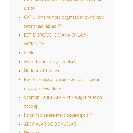
şirkəti
CANLI idmana mərc qoymazdan əvvəl nəyi
xatırlamaq lazımdır?
BET MƏRC VƏ İDMANA ONLAYN
MƏRCLƏR
Canlı
Mərci harada qoymaq olar?
İlk depozit bonusu
Bet Azərbaycan bukmekeri: rəsmi saytın
nəzərdən keçirilməsi
vtomobil XBET APK – Yukle ağıllı telefon
tətbiqi
Hansı hadisələrə mərc qoymaq olar?
AKSİYALAR VƏ BONUSLAR