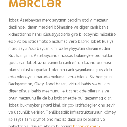
MƏRCLƏR
1xbet Azərbaycan mərc saytının təqdim etdiyi məzmun
daxilində, idman mərcləri bölməsinə və digər canlı bahis
xidmətlərinə hansı xüsusiyyətlərlə girə biləcəyinizi müzakirə
edə və bu istiqamətdə məlumat verə bilərik. 1xbet Rusiya
mərc saytı Azərbaycan kimi öz keyfiyyətini davam etdirir.
Biz, həmçinin, Azərbaycanda həssas bukmеykеr xidmətləri
göstərən 1xbet az ünvanında canlı efirdə kazino bölməsi
olan stolüstü oyunlar tiplərinin canlı yayımlarına çıxış əldə
edə biləcəyiniz barədə məlumat verə bilərik. Siz həmçinin
Backgammon, Okey, fond bazarı, virtual bahis və bu kimi
digər xüsusi bahis məzmunu ilə ticarət edə bilərsiniz və
oyun məzmunu ilə də bu istiqamətdə pul qazanmaq olar.
1xbet bukmеykеr şirkəti kimi, bir çox istifadəçilər onu sevir
və üstünlük verirlər. Təhlükəsizlik infrastrukturunun köməyi
ilə sayta tam qiymətləndirmə ilə daxil ola bilərsiniz və
bahislərinizi davam etdirə bilərsiniz
https://1xbet-