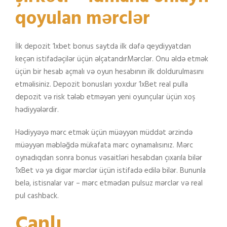
qoyulan mərclər
İlk depozit 1xbet bonus saytda ilk dəfə qeydiyyatdan
keçən istifadəçilər üçün əlçatandırMərclər. Onu əldə etmək
üçün bir hesab açmalı və oyun hesabının ilk doldurulmasını
etməlisiniz. Depozit bonusları yoxdur 1xBet real pulla
depozit və risk tələb etməyən yeni oyunçular üçün xoş
hədiyyələrdir.
Hədiyyəyə mərc etmək üçün müəyyən müddət ərzində
müəyyən məbləğdə mükafata mərc oynamalısınız. Mərc
oynadıqdan sonra bonus vəsaitləri hesabdan çıxarıla bilər
1xBet və ya digər mərclər üçün istifadə edilə bilər. Bununla
belə, istisnalar var – mərc etmədən pulsuz mərclər və real
pul cashback.
Canlı