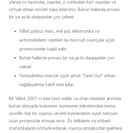
olaraq siz kazinolar, oyunlar, o cümlədən kart oyunları və
virtual idman növləri tapa bilərsiniz. Bütün hallarda proses
bir və ya iki dəqiqədən çox çəkmir.
1xBet pulsuz mərc, real pul, elektronika və
avtomobillərin rəsmləri ilə mövcud oyunçular üçün
promosyonlar təşkil edin.
Bütün hallarda proses bir və ya iki dəqiqədən çox
çəkmir.
Yerləşdirilmiş mərclər üçün şirkət “Cash Out” erkən
nağdlaşdırma təklif edə bilər.
BK 1xBet 2007-ci ildə təsis edilib və ötən müddət ərzində
bütün dünyada bukmeker biznesinin liderlərindən birinə
çevrilib. Hər bir oyunçu sevimli komandanın oyun nəticəsi
üçün proqnozlar etməyi sevir. Öz biliklərini və etibarlı
statistikalarını istifadə edərək, oyunçu proqnozları gəlirlərə