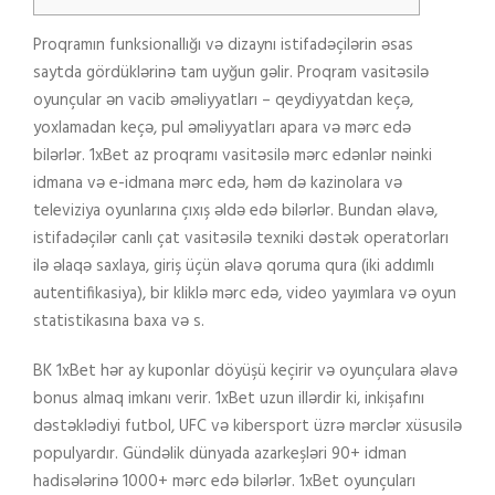
Proqramın funksionallığı və dizaynı istifadəçilərin əsas
saytda gördüklərinə tam uyğun gəlir. Proqram vasitəsilə
oyunçular ən vacib əməliyyatları – qeydiyyatdan keçə,
yoxlamadan keçə, pul əməliyyatları apara və mərc edə
bilərlər. 1xBet az proqramı vasitəsilə mərc edənlər nəinki
idmana və e-idmana mərc edə, həm də kazinolara və
televiziya oyunlarına çıxış əldə edə bilərlər. Bundan əlavə,
istifadəçilər canlı çat vasitəsilə texniki dəstək operatorları
ilə əlaqə saxlaya, giriş üçün əlavə qoruma qura (iki addımlı
autentifikasiya), bir kliklə mərc edə, video yayımlara və oyun
statistikasına baxa və s.
BK 1xBet hər ay kuponlar döyüşü keçirir və oyunçulara əlavə
bonus almaq imkanı verir. 1xBet uzun illərdir ki, inkişafını
dəstəklədiyi futbol, UFC və kibersport üzrə mərclər xüsusilə
populyardır. Gündəlik dünyada azarkeşləri 90+ idman
hadisələrinə 1000+ mərc edə bilərlər. 1xBet oyunçuları