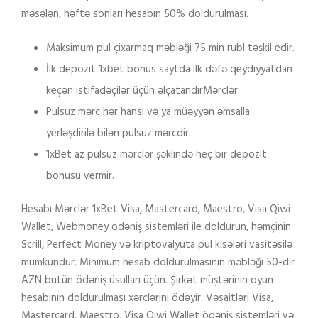
məsələn, həftə sonları hesabın 50% doldurulması.
Maksimum pul çixarmaq məbləği 75 min rubl təşkil edir.
İlk depozit 1xbet bonus saytda ilk dəfə qeydiyyatdan
keçən istifadəçilər üçün əlçatandırMərclər.
Pulsuz mərc hər hansı və ya müəyyən əmsalla
yerləşdirilə bilən pulsuz mərcdir.
1xBet az pulsuz mərclər şəklində heç bir depozit
bonusu vermir.
Hesabı Mərclər 1xBet Visa, Mastercard, Maestro, Visa Qiwi
Wallet, Webmoney ödəniş sistemləri ile doldurun, həmçinin
Scrill, Perfect Money və kriptovalyuta pul kisələri vasitəsilə
mümkündür. Minimum hesab doldurulmasının məbləği 50-dir
AZN bütün ödəniş üsulları üçün. Şirkət müştərinin oyun
hesabının doldurulması xərclərini ödəyir. Vəsaitləri Visa,
Mastercard, Maestro, Visa Qiwi Wallet ödəniş sistemləri və