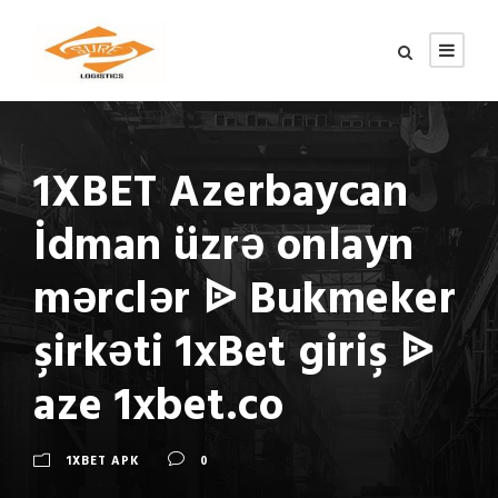
1XBET Azerbaycan
İdman üzrə onlayn
mərclər ᐉ Bukmeker
şirkəti 1xBet giriş ᐉ
aze 1xbet.co
1XBET APK
0