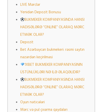
LIVE Mərclər
Yenidən Depozit Bonusu
BUKMEKER KOMPANIYASINDA HANSI
HADISƏLƏRƏ “ONLINE” OLARAQ MƏRC
ETMƏK OLAR?
Depozit
Bet Azərbaycan bukmekeri: rəsmi saytın
nəzərdən keçirilməsi
1XBET BUKMEKER KOMPANIYASININ
ÜSTÜNLÜKLƏRI NƏ ILƏ ƏLAQƏLIDIR?
BUKMEKER KOMPANIYASINDA HANSI
HADISƏLƏRƏ “ONLINE” OLARAQ MƏRC
ETMƏK OLAR?
Oyun nəticələri
Mərc və pul çıxarma qaydaları