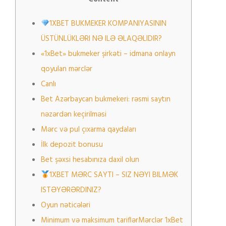
1XBET BUKMEKER KOMPANIYASININ
ÜSTÜNLÜKLƏRI NƏ ILƏ ƏLAQƏLIDIR?
«1xBet» bukmeker şirkəti – idmana onlayn
qoyulan mərclər
Canlı
Bet Azərbaycan bukmekeri: rəsmi saytın
nəzərdən keçirilməsi
Mərc və pul çıxarma qaydaları
İlk depozit bonusu
Bet şəxsi hesabınıza daxil olun
1XBET MƏRC SAYTI – SIZ NƏYI BILMƏK
ISTƏYƏRƏRDINIZ?
Oyun nəticələri
Minimum və maksimum tariflərMərclər 1xBet